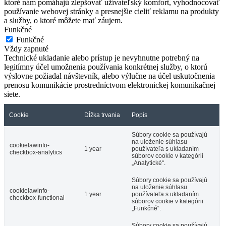
ktoré nám pomáhajú zlepšovať užívateľský komfort, vyhodnocovať
používanie webovej stránky a presnejšie cieliť reklamu na produkty
a služby, o ktoré môžete mať záujem.
Funkčné
Funkčné
Vždy zapnuté
Technické ukladanie alebo prístup je nevyhnutne potrebný na
legitímny účel umožnenia používania konkrétnej služby, o ktorú
výslovne požiadal návštevník, alebo výlučne na účel uskutočnenia
prenosu komunikácie prostredníctvom elektronickej komunikačnej
siete.
Cookie
Dĺžka trvania
Popis
Súbory cookie sa používajú
na uloženie súhlasu
cookielawinfo-
1 year
používateľa s ukladaním
checkbox-analytics
súborov cookie v kategórii
„Analytické“.
Súbory cookie sa používajú
na uloženie súhlasu
cookielawinfo-
1 year
používateľa s ukladaním
checkbox-functional
súborov cookie v kategórii
„Funkčné“.
Súbory cookie sa používajú