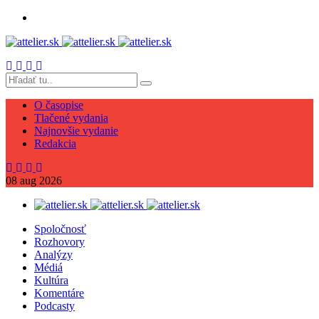
O časopise
Tlačené vydania
Najnovšie vydanie
Redakcia
08
aug
2026
Spoločnosť
Rozhovory
Analýzy
Médiá
Kultúra
Komentáre
Podcasty