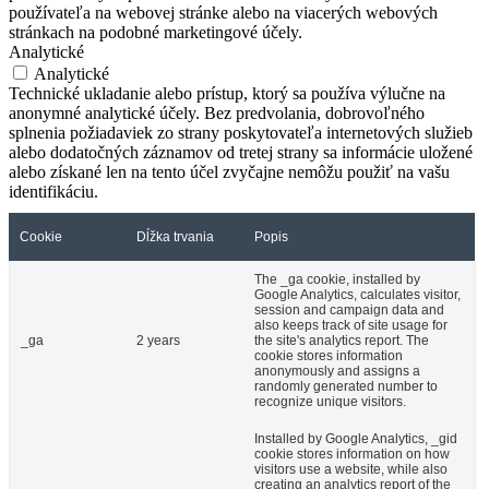
používateľa na webovej stránke alebo na viacerých webových
stránkach na podobné marketingové účely.
Analytické
Analytické
Technické ukladanie alebo prístup, ktorý sa používa výlučne na
anonymné analytické účely. Bez predvolania, dobrovoľného
splnenia požiadaviek zo strany poskytovateľa internetových služieb
alebo dodatočných záznamov od tretej strany sa informácie uložené
alebo získané len na tento účel zvyčajne nemôžu použiť na vašu
identifikáciu.
Cookie
Dĺžka trvania
Popis
The _ga cookie, installed by
Google Analytics, calculates visitor,
session and campaign data and
also keeps track of site usage for
_ga
2 years
the site's analytics report. The
cookie stores information
anonymously and assigns a
randomly generated number to
recognize unique visitors.
Installed by Google Analytics, _gid
cookie stores information on how
visitors use a website, while also
creating an analytics report of the