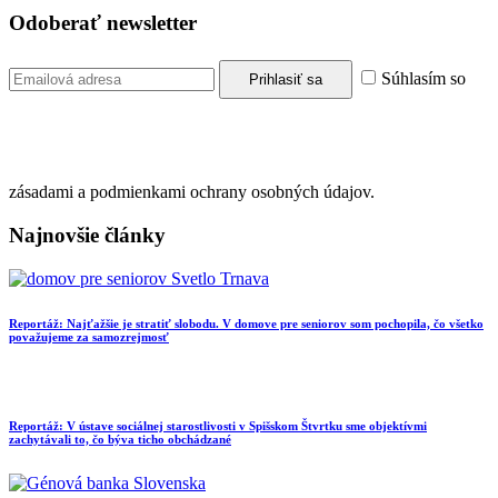
Odoberať newsletter
Súhlasím so
zásadami a podmienkami ochrany osobných údajov.
Najnovšie články
Reportáž: Najťažšie je stratiť slobodu. V domove pre seniorov som pochopila, čo všetko
považujeme za samozrejmosť
Reportáž: V ústave sociálnej starostlivosti v Spišskom Štvrtku sme objektívmi
zachytávali to, čo býva ticho obchádzané