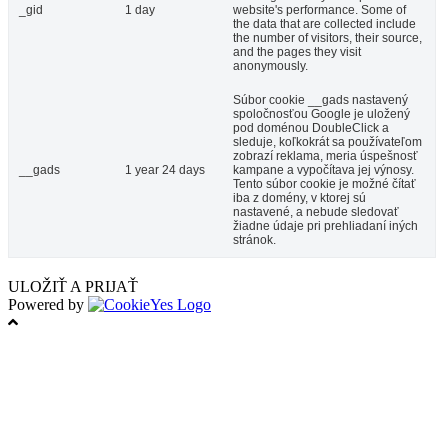
_gid
1 day
website's performance. Some of
the data that are collected include
the number of visitors, their source,
and the pages they visit
anonymously.
Súbor cookie __gads nastavený
spoločnosťou Google je uložený
pod doménou DoubleClick a
sleduje, koľkokrát sa používateľom
zobrazí reklama, meria úspešnosť
__gads
1 year 24 days
kampane a vypočítava jej výnosy.
Tento súbor cookie je možné čítať
iba z domény, v ktorej sú
nastavené, a nebude sledovať
žiadne údaje pri prehliadaní iných
stránok.
ULOŽIŤ A PRIJAŤ
Powered by