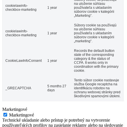
na uloženie súhlasu
cookielawinfo-
1 year
používateľa s ukladaním
checkbox-marketing
súborov cookie v kategórii
„Marketing“.
Súbory cookie sa používajú
na uloženie súhlasu
cookielawinfo-
1 year
používateľa s ukladaním
checkbox-marketing
súborov cookie v kategórii
„marketing“.
Records the default button
state of the corresponding
category & the status of
CookieLawInfoConsent
1 year
CCPA. It works only in
coordination with the primary
cookie.
Tento súbor cookie nastavuje
služba Google recaptcha na
5 months 27
_GRECAPTCHA
identifikáciu robotov na
days
ochranu webovej stránky pred
škodlivými spamovými útokmi.
Marketingové
Marketingové
Technické ukladanie alebo prístup je potrebný na vytvorenie
používateľských profilov na zasielanie reklamy alebo na sledovanie