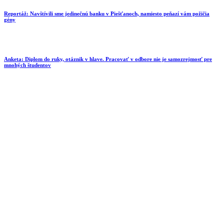
Reportáž: Navštívili sme jedinečnú banku v Piešťanoch, namiesto peňazí vám požičia
gény
Anketa: Diplom do ruky, otáznik v hlave. Pracovať v odbore nie je samozrejmosť pre
mnohých študentov