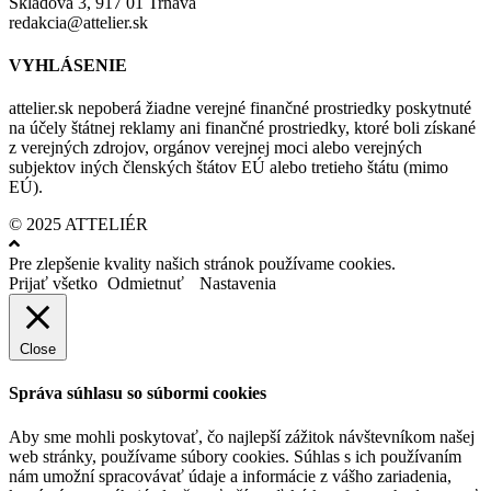
Skladová 3, 917 01 Trnava
redakcia@attelier.sk
VYHLÁSENIE
attelier.sk nepoberá žiadne verejné finančné prostriedky poskytnuté
na účely štátnej reklamy ani finančné prostriedky, ktoré boli získané
z verejných zdrojov, orgánov verejnej moci alebo verejných
subjektov iných členských štátov EÚ alebo tretieho štátu (mimo
EÚ).
© 2025 ATTELIÉR
Pre zlepšenie kvality našich stránok používame cookies.
Prijať všetko
Odmietnuť
Nastavenia
Close
Správa súhlasu so súbormi cookies
Aby sme mohli poskytovať, čo najlepší zážitok návštevníkom našej
web stránky, používame súbory cookies. Súhlas s ich používaním
nám umožní spracovávať údaje a informácie z vášho zariadenia,