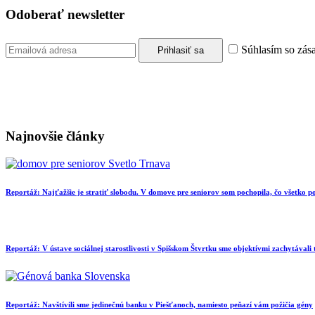
Odoberať newsletter
Súhlasím so zás
Najnovšie články
Reportáž: Najťažšie je stratiť slobodu. V domove pre seniorov som pochopila, čo všetko
Reportáž: V ústave sociálnej starostlivosti v Spišskom Štvrtku sme objektívmi zachytávali
Reportáž: Navštívili sme jedinečnú banku v Piešťanoch, namiesto peňazí vám požičia gény