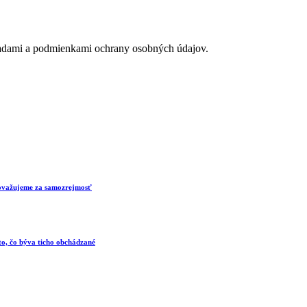
adami a podmienkami ochrany osobných údajov.
 považujeme za samozrejmosť
 to, čo býva ticho obchádzané