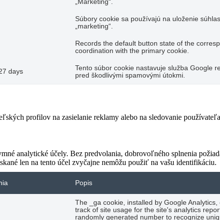
„Marketing“.
Súbory cookie sa používajú na uloženie súhlas
„marketing“.
Records the default button state of the corres
coordination with the primary cookie.
Tento súbor cookie nastavuje služba Google re
27 days
pred škodlivými spamovými útokmi.
teľských profilov na zasielanie reklamy alebo na sledovanie používate
ymné analytické účely. Bez predvolania, dobrovoľného splnenia požiada
skané len na tento účel zvyčajne nemôžu použiť na vašu identifikáciu.
nia
Popis
The _ga cookie, installed by Google Analytics,
track of site usage for the site's analytics re
randomly generated number to recognize uniqu