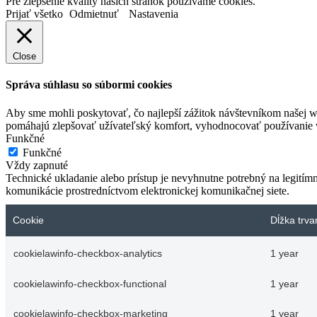
Pre zlepšenie kvality našich stránok používame cookies.
Prijať všetko
Odmietnuť
Nastavenia
Close
Správa súhlasu so súbormi cookies
Aby sme mohli poskytovať, čo najlepší zážitok návštevníkom našej w
pomáhajú zlepšovať užívateľský komfort, vyhodnocovať používanie we
Funkčné
Funkčné
Vždy zapnuté
Technické ukladanie alebo prístup je nevyhnutne potrebný na legitím
komunikácie prostredníctvom elektronickej komunikačnej siete.
Cookie
Dĺžka trva
cookielawinfo-checkbox-analytics
1 year
cookielawinfo-checkbox-functional
1 year
cookielawinfo-checkbox-marketing
1 year