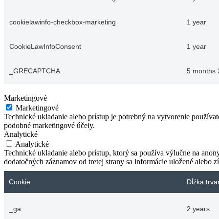
cookielawinfo-checkbox-marketing
1 year
CookieLawInfoConsent
1 year
_GRECAPTCHA
5 months 
Marketingové
Marketingové
Technické ukladanie alebo prístup je potrebný na vytvorenie používa
podobné marketingové účely.
Analytické
Analytické
Technické ukladanie alebo prístup, ktorý sa používa výlučne na anon
dodatočných záznamov od tretej strany sa informácie uložené alebo zí
Cookie
Dĺžka trva
_ga
2 years