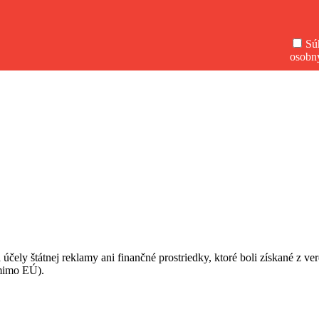
Sú
osobn
 účely štátnej reklamy ani finančné prostriedky, ktoré boli získané z v
(mimo EÚ).