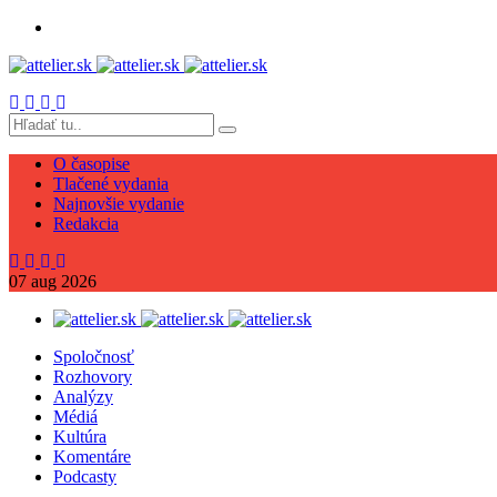
O časopise
Tlačené vydania
Najnovšie vydanie
Redakcia
07
aug
2026
Spoločnosť
Rozhovory
Analýzy
Médiá
Kultúra
Komentáre
Podcasty