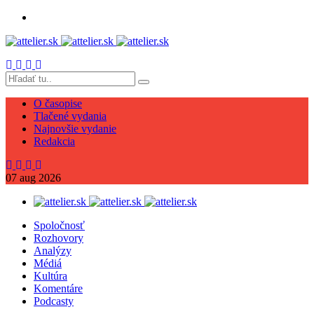
O časopise
Tlačené vydania
Najnovšie vydanie
Redakcia
07
aug
2026
Spoločnosť
Rozhovory
Analýzy
Médiá
Kultúra
Komentáre
Podcasty