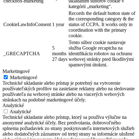
checkbox-marketing
ukladaním súborov cookie v
kategórii „marketing“.
Records the default button state of
the corresponding category & the
CookieLawInfoConsent
1 year
status of CCPA. It works only in
coordination with the primary
cookie.
Tento súbor cookie nastavuje
5
služba Google recaptcha na
_GRECAPTCHA
months
identifikáciu robotov na ochranu
27 days
webovej stránky pred škodlivými
spamovými útokmi.
Marketingové
Marketingové
Technické ukladanie alebo prístup je potrebný na vytvorenie
používateľských profilov na zasielanie reklamy alebo na sledovanie
používateľa na webovej stránke alebo na viacerých webových
stránkach na podobné marketingové účely.
Analytické
Analytické
Technické ukladanie alebo prístup, ktorý sa používa výlučne na
anonymné analytické účely. Bez predvolania, dobrovoľného
splnenia požiadaviek zo strany poskytovateľa internetových služieb
alebo dodatočných záznamov od tretej strany sa informácie uložené