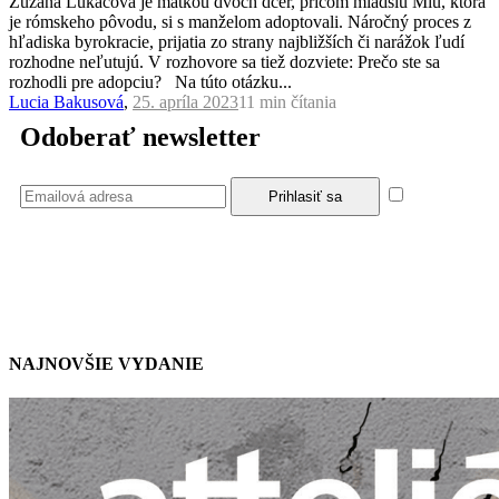
Zuzana Lukáčová je matkou dvoch dcér, pričom mladšiu Miu, ktorá
je rómskeho pôvodu, si s manželom adoptovali. Náročný proces z
hľadiska byrokracie, prijatia zo strany najbližších či narážok ľudí
rozhodne neľutujú. V rozhovore sa tiež dozviete: Prečo ste sa
rozhodli pre adopciu? Na túto otázku...
Lucia Bakusová
,
25. apríla 2023
11 min
čítania
Odoberať newsletter
Súhlasím
so zásadami a podmienkami ochrany osobných údajov.
NAJNOVŠIE VYDANIE