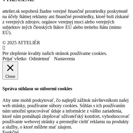
attelier.sk nepoberá žiadne verejné finančné prostriedky poskytnuté
na účely štátnej reklamy ani finančné prostriedky, ktoré boli získané
z verejných zdrojov, orgánov verejnej moci alebo verejných
subjektov iných členských štátov EÚ alebo tretieho štátu (mimo
EÚ).
© 2025 ATTELIÉR
Pre zlepšenie kvality našich stránok používame cookies.
Prijať všetko
Odmietnuť
Nastavenia
Close
Správa súhlasu so súbormi cookies
Aby sme mohli poskytovať, čo najlepší zážitok návštevníkom našej
web stránky, používame súbory cookies. Súhlas s ich používaním
nám umožní spracovávať údaje a informácie z vášho zariadenia,
ktoré nám pomáhajú zlepšovať užívateľský komfort, vyhodnocovať
používanie webovej stránky a presnejšie cieliť reklamu na produkty
a služby, o ktoré môžete mať záujem.
Funkčné