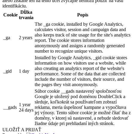
alebo získané len na tento účel zvyčajne nemôžu použiť na vašu
identifikáciu.
Dĺžka
Cookie
Popis
trvania
The _ga cookie, installed by Google Analytics,
calculates visitor, session and campaign data and
also keeps track of site usage for the site's analytics
_ga
2 years
report. The cookie stores information
anonymously and assigns a randomly generated
number to recognize unique visitors.
Installed by Google Analytics, _gid cookie stores
information on how visitors use a website, while
also creating an analytics report of the website's
_gid
1 day
performance. Some of the data that are collected
include the number of visitors, their source, and
the pages they visit anonymously.
Súbor cookie __gads nastavený spoločnosťou
Google je uložený pod doménou DoubleClick a
sleduje, koľkokrát sa používateľom zobrazí
1 year
__gads
reklama, meria úspešnosť kampane a vypočítava
24 days
jej výnosy. Tento súbor cookie je možné čítať iba z
domény, v ktorej sú nastavené, a nebude sledovať
žiadne údaje pri prehliadaní iných stránok.
ULOŽIŤ A PRIJAŤ