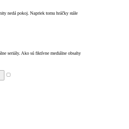
nity nedá pokoj. Napriek tomu hráčky stále
lne seriály. Ako sú fiktívne mediálne obsahy
Súhlasím so zásadami a