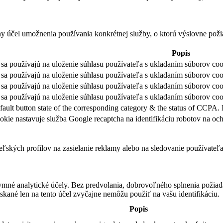
ny účel umožnenia používania konkrétnej služby, o ktorú výslovne poži
Popis
sa používajú na uloženie súhlasu používateľa s ukladaním súborov cook
sa používajú na uloženie súhlasu používateľa s ukladaním súborov coo
sa používajú na uloženie súhlasu používateľa s ukladaním súborov coo
sa používajú na uloženie súhlasu používateľa s ukladaním súborov cook
fault button state of the corresponding category & the status of CCPA. 
okie nastavuje služba Google recaptcha na identifikáciu robotov na 
teľských profilov na zasielanie reklamy alebo na sledovanie používate
ymné analytické účely. Bez predvolania, dobrovoľného splnenia požiada
skané len na tento účel zvyčajne nemôžu použiť na vašu identifikáciu.
Popis