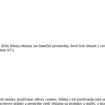
 účely štátnej reklamy ani finančné prostriedky, ktoré boli získané z v
(mimo EÚ).
eb stránky, používame súbory cookies. Súhlas s ich používaním nám um
bovej stránky a presnejšie cieliť reklamu na produkty a služby, o kt