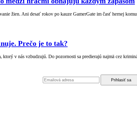
sto medzi hráčmi obhajujú každým zápasom
anovanie žien. Ani desať rokov po kauze GamerGate im časť hernej komu
nuje. Prečo je to tak?
, ktorý v nás vzbudzujú. Do pozornosti sa predierajú najmä cez kriminá
podmienkami ochrany osobných údajov.