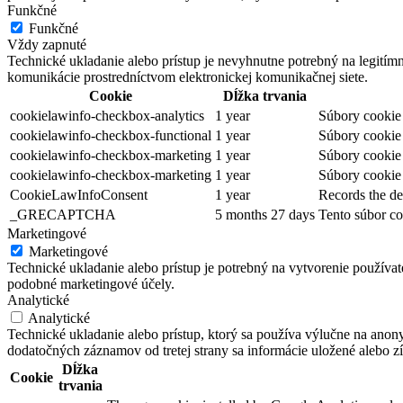
Funkčné
Funkčné
Vždy zapnuté
Technické ukladanie alebo prístup je nevyhnutne potrebný na legitím
komunikácie prostredníctvom elektronickej komunikačnej siete.
Cookie
Dĺžka trvania
cookielawinfo-checkbox-analytics
1 year
Súbory cookie 
cookielawinfo-checkbox-functional
1 year
Súbory cookie 
cookielawinfo-checkbox-marketing
1 year
Súbory cookie 
cookielawinfo-checkbox-marketing
1 year
Súbory cookie 
CookieLawInfoConsent
1 year
Records the de
_GRECAPTCHA
5 months 27 days
Tento súbor co
Marketingové
Marketingové
Technické ukladanie alebo prístup je potrebný na vytvorenie používa
podobné marketingové účely.
Analytické
Analytické
Technické ukladanie alebo prístup, ktorý sa používa výlučne na anon
dodatočných záznamov od tretej strany sa informácie uložené alebo zí
Dĺžka
Cookie
trvania