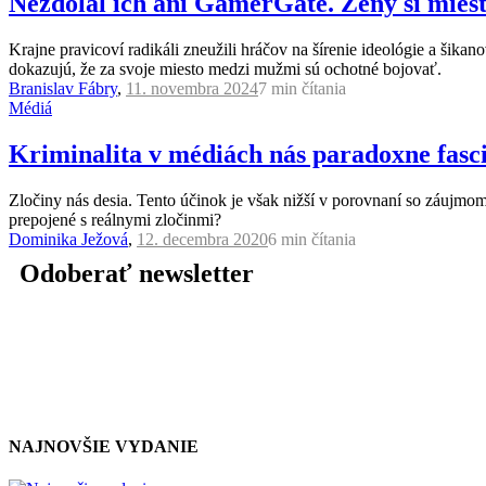
Nezdolal ich ani GamerGate. Ženy si mie
Krajne pravicoví radikáli zneužili hráčov na šírenie ideológie a šik
dokazujú, že za svoje miesto medzi mužmi sú ochotné bojovať.
Branislav Fábry
,
11. novembra 2024
7 min
čítania
Médiá
Kriminalita v médiách nás paradoxne fasci
Zločiny nás desia. Tento účinok je však nižší v porovnaní so záujmom
prepojené s reálnymi zločinmi?
Dominika Ježová
,
12. decembra 2020
6 min
čítania
Odoberať newsletter
NAJNOVŠIE VYDANIE