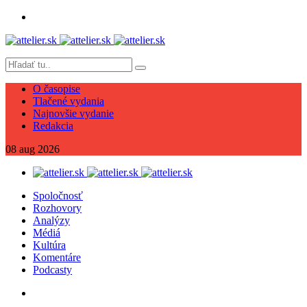
O časopise
Tlačené vydania
Najnovšie vydanie
Redakcia
08
aug
2026
Spoločnosť
Rozhovory
Analýzy
Médiá
Kultúra
Komentáre
Podcasty