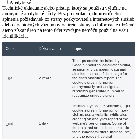
Analytické
Technické ukladanie alebo prístup, ktorý sa používa výlučne na
anonymné analytické účely. Bez predvolania, dobrovoľného
splnenia požiadaviek zo strany poskytovateľa internetových služieb
alebo dodatočných záznamov od tretej strany sa informácie uložené
alebo získané len na tento účel zvyčajne nemôžu použiť na vašu
identifikáciu.
Cookie
Dĺžka trvania
Popis
The _ga cookie, installed by
Google Analytics, calculates visitor,
session and campaign data and
also keeps track of site usage for
_ga
2 years
the site's analytics report. The
cookie stores information
anonymously and assigns a
randomly generated number to
recognize unique visitors.
Installed by Google Analytics, _gid
cookie stores information on how
visitors use a website, while also
creating an analytics report of the
_gid
1 day
website's performance. Some of
the data that are collected include
the number of visitors, their source,
and the pages they visit