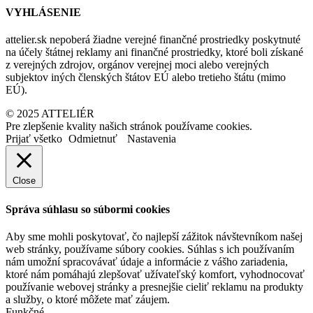
VYHLÁSENIE
attelier.sk nepoberá žiadne verejné finančné prostriedky poskytnuté
na účely štátnej reklamy ani finančné prostriedky, ktoré boli získané
z verejných zdrojov, orgánov verejnej moci alebo verejných
subjektov iných členských štátov EÚ alebo tretieho štátu (mimo
EÚ).
© 2025 ATTELIÉR
Pre zlepšenie kvality našich stránok používame cookies.
Prijať všetko
Odmietnuť
Nastavenia
Close
Správa súhlasu so súbormi cookies
Aby sme mohli poskytovať, čo najlepší zážitok návštevníkom našej
web stránky, používame súbory cookies. Súhlas s ich používaním
nám umožní spracovávať údaje a informácie z vášho zariadenia,
ktoré nám pomáhajú zlepšovať užívateľský komfort, vyhodnocovať
používanie webovej stránky a presnejšie cieliť reklamu na produkty
a služby, o ktoré môžete mať záujem.
Funkčné