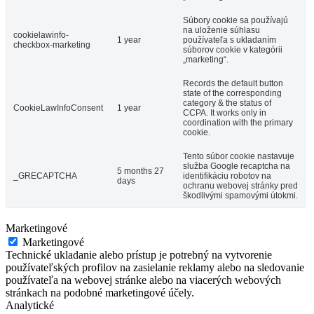
Súbory cookie sa používajú
na uloženie súhlasu
cookielawinfo-
1 year
používateľa s ukladaním
checkbox-marketing
súborov cookie v kategórii
„marketing“.
Records the default button
state of the corresponding
category & the status of
CookieLawInfoConsent
1 year
CCPA. It works only in
coordination with the primary
cookie.
Tento súbor cookie nastavuje
služba Google recaptcha na
5 months 27
_GRECAPTCHA
identifikáciu robotov na
days
ochranu webovej stránky pred
škodlivými spamovými útokmi.
Marketingové
Marketingové
Technické ukladanie alebo prístup je potrebný na vytvorenie
používateľských profilov na zasielanie reklamy alebo na sledovanie
používateľa na webovej stránke alebo na viacerých webových
stránkach na podobné marketingové účely.
Analytické