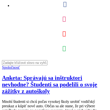
Spoločnosť
Anketa: Správajú sa inštruktori
nevhodne? Študenti sa podelili o svoje
zážitky z autoškoly
Mnohí študenti si chcú počas vysokej školy urobiť vodičský
preukaz a kúpiť nové auto. Občas sa ale stane, že pri výbere