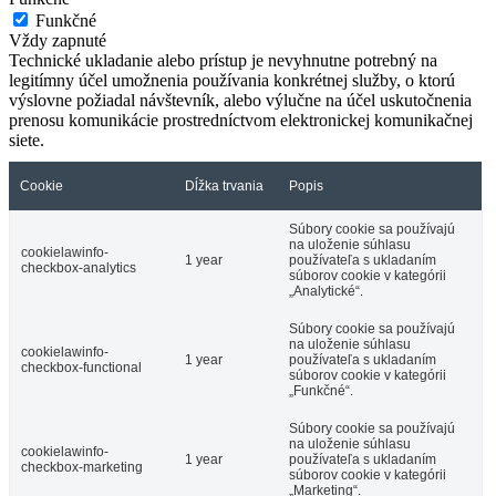
Funkčné
Vždy zapnuté
Technické ukladanie alebo prístup je nevyhnutne potrebný na
legitímny účel umožnenia používania konkrétnej služby, o ktorú
výslovne požiadal návštevník, alebo výlučne na účel uskutočnenia
prenosu komunikácie prostredníctvom elektronickej komunikačnej
siete.
Cookie
Dĺžka trvania
Popis
Súbory cookie sa používajú
na uloženie súhlasu
cookielawinfo-
1 year
používateľa s ukladaním
checkbox-analytics
súborov cookie v kategórii
„Analytické“.
Súbory cookie sa používajú
na uloženie súhlasu
cookielawinfo-
1 year
používateľa s ukladaním
checkbox-functional
súborov cookie v kategórii
„Funkčné“.
Súbory cookie sa používajú
na uloženie súhlasu
cookielawinfo-
1 year
používateľa s ukladaním
checkbox-marketing
súborov cookie v kategórii
„Marketing“.