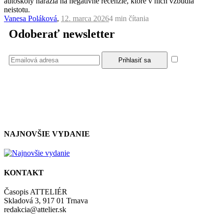
autoškoly narazia na negatívne recenzie, ktoré v nich vzbudia
neistotu.
Vanesa Poláková
,
12. marca 2026
4 min
čítania
Odoberať newsletter
Súhlasím
so zásadami a podmienkami ochrany osobných údajov.
NAJNOVŠIE VYDANIE
KONTAKT
Časopis ATTELIÉR
Skladová 3, 917 01 Trnava
redakcia@attelier.sk