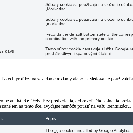
Súbory cookie sa používajú na uloženie súhlas
„Marketing“.
Súbory cookie sa používajú na uloženie súhlas
„marketing“.
Records the default button state of the corres
coordination with the primary cookie.
Tento súbor cookie nastavuje služba Google re
27 days
pred škodlivými spamovými útokmi.
teľských profilov na zasielanie reklamy alebo na sledovanie používate
ymné analytické účely. Bez predvolania, dobrovoľného splnenia požiada
skané len na tento účel zvyčajne nemôžu použiť na vašu identifikáciu.
nia
Popis
The _ga cookie, installed by Google Analytics,