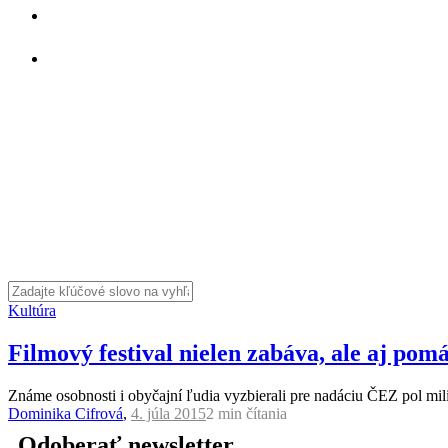
Kultúra
Filmový festival nielen zabáva, ale aj pom
Známe osobnosti i obyčajní ľudia vyzbierali pre nadáciu ČEZ pol mil
Dominika Cifrová
,
4. júla 2015
2 min
čítania
Odoberať newsletter