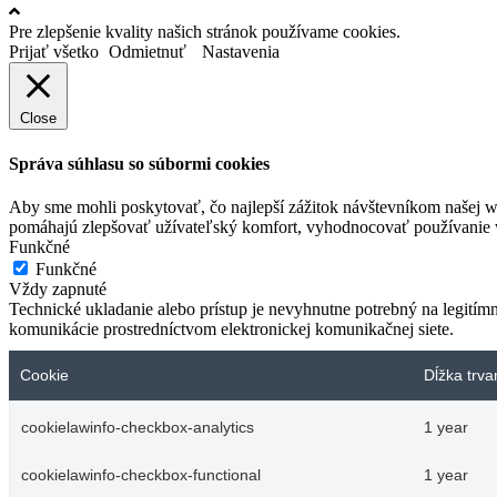
Pre zlepšenie kvality našich stránok používame cookies.
Prijať všetko
Odmietnuť
Nastavenia
Close
Správa súhlasu so súbormi cookies
Aby sme mohli poskytovať, čo najlepší zážitok návštevníkom našej w
pomáhajú zlepšovať užívateľský komfort, vyhodnocovať používanie we
Funkčné
Funkčné
Vždy zapnuté
Technické ukladanie alebo prístup je nevyhnutne potrebný na legitím
komunikácie prostredníctvom elektronickej komunikačnej siete.
Cookie
Dĺžka trva
cookielawinfo-checkbox-analytics
1 year
cookielawinfo-checkbox-functional
1 year