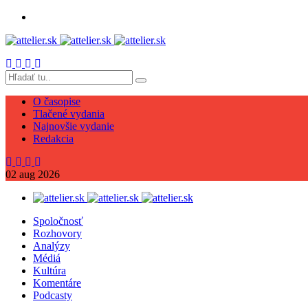
O časopise
Tlačené vydania
Najnovšie vydanie
Redakcia
02
aug
2026
Spoločnosť
Rozhovory
Analýzy
Médiá
Kultúra
Komentáre
Podcasty