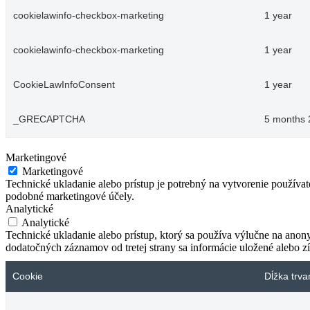
cookielawinfo-checkbox-marketing
1 year
cookielawinfo-checkbox-marketing
1 year
CookieLawInfoConsent
1 year
_GRECAPTCHA
5 months 
Marketingové
Marketingové
Technické ukladanie alebo prístup je potrebný na vytvorenie používa
podobné marketingové účely.
Analytické
Analytické
Technické ukladanie alebo prístup, ktorý sa používa výlučne na anon
dodatočných záznamov od tretej strany sa informácie uložené alebo zí
Cookie
Dĺžka trva