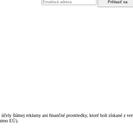
podmienkami ochrany osobných údajov.
 účely štátnej reklamy ani finančné prostriedky, ktoré boli získané z v
(mimo EÚ).