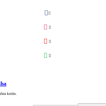
áha
ióna korún.