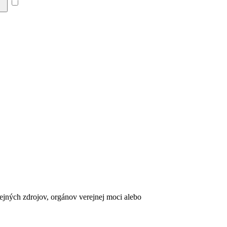
Súhlasím so zásadami a
erejných zdrojov, orgánov verejnej moci alebo