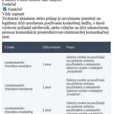
Funkčné
Funkčné
Vždy zapnuté
Technické ukladanie alebo prístup je nevyhnutne potrebný na
legitímny účel umožnenia používania konkrétnej služby, o ktorú
výslovne požiadal návštevník, alebo výlučne na účel uskutočnenia
prenosu komunikácie prostredníctvom elektronickej komunikačnej
siete.
Cookie
Dĺžka trvania
Popis
Súbory cookie sa používajú
na uloženie súhlasu
cookielawinfo-
1 year
používateľa s ukladaním
checkbox-analytics
súborov cookie v kategórii
„Analytické“.
Súbory cookie sa používajú
na uloženie súhlasu
cookielawinfo-
1 year
používateľa s ukladaním
checkbox-functional
súborov cookie v kategórii
„Funkčné“.
Súbory cookie sa používajú
na uloženie súhlasu
cookielawinfo-
1 year
používateľa s ukladaním
checkbox-marketing
súborov cookie v kategórii