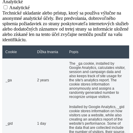
Analytické
Analytické
Technické ukladanie alebo prístup, ktorý sa používa výlučne na
anonymné analytické účely. Bez predvolania, dobrovoľného
splnenia požiadaviek zo strany poskytovateľa internetových služieb
alebo dodatočných záznamov od tretej strany sa informácie uložené
alebo získané len na tento účel zvyčajne nemôžu použiť na vašu
identifikáciu.
Cookie
Dĺžka trvania
Popis
The _ga cookie, installed by
Google Analytics, calculates visitor,
session and campaign data and
also keeps track of site usage for
_ga
2 years
the site's analytics report. The
cookie stores information
anonymously and assigns a
randomly generated number to
recognize unique visitors.
Installed by Google Analytics, _gid
cookie stores information on how
visitors use a website, while also
creating an analytics report of the
_gid
1 day
website's performance. Some of
the data that are collected include
the number of visitors, their source,