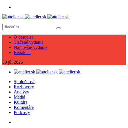
O časopise
Tlačené vydania
Najnovšie vydanie
Redakcia
30
júl
2026
Spoločnosť
Rozhovory
Analýzy
Médiá
Kultúra
Komentáre
Podcasty