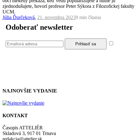
obci niekedy prekáža, keď vedu popularizujete a nutne ju
zjednodušujete, hovorí profesor Peter Sýkora z Filozofickej fakulty
UCM.
Júlia Ďurčeková
,
21. novembra 2023
9 min
čítania
Odoberať newsletter
Súhlasím
so zásadami a podmienkami ochrany osobných údajov.
NAJNOVŠIE VYDANIE
KONTAKT
Časopis ATTELIÉR
Skladová 3, 917 01 Trnava
redakcia@attelier.sk