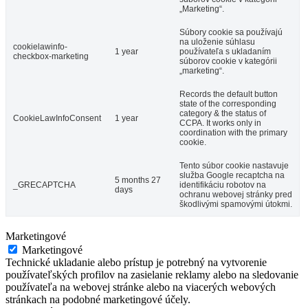
„Marketing“.
Súbory cookie sa používajú
na uloženie súhlasu
cookielawinfo-
1 year
používateľa s ukladaním
checkbox-marketing
súborov cookie v kategórii
„marketing“.
Records the default button
state of the corresponding
category & the status of
CookieLawInfoConsent
1 year
CCPA. It works only in
coordination with the primary
cookie.
Tento súbor cookie nastavuje
služba Google recaptcha na
5 months 27
_GRECAPTCHA
identifikáciu robotov na
days
ochranu webovej stránky pred
škodlivými spamovými útokmi.
Marketingové
Marketingové
Technické ukladanie alebo prístup je potrebný na vytvorenie
používateľských profilov na zasielanie reklamy alebo na sledovanie
používateľa na webovej stránke alebo na viacerých webových
stránkach na podobné marketingové účely.