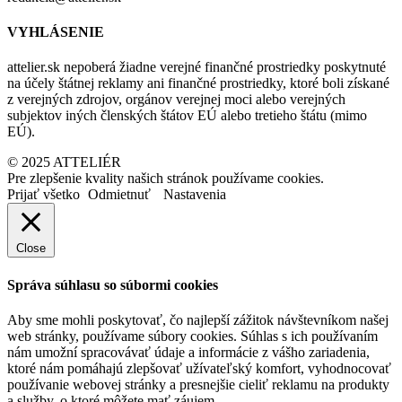
VYHLÁSENIE
attelier.sk nepoberá žiadne verejné finančné prostriedky poskytnuté
na účely štátnej reklamy ani finančné prostriedky, ktoré boli získané
z verejných zdrojov, orgánov verejnej moci alebo verejných
subjektov iných členských štátov EÚ alebo tretieho štátu (mimo
EÚ).
© 2025 ATTELIÉR
Pre zlepšenie kvality našich stránok používame cookies.
Prijať všetko
Odmietnuť
Nastavenia
Close
Správa súhlasu so súbormi cookies
Aby sme mohli poskytovať, čo najlepší zážitok návštevníkom našej
web stránky, používame súbory cookies. Súhlas s ich používaním
nám umožní spracovávať údaje a informácie z vášho zariadenia,
ktoré nám pomáhajú zlepšovať užívateľský komfort, vyhodnocovať
používanie webovej stránky a presnejšie cieliť reklamu na produkty
a služby, o ktoré môžete mať záujem.