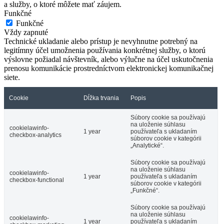
a služby, o ktoré môžete mať záujem.
Funkčné
Funkčné
Vždy zapnuté
Technické ukladanie alebo prístup je nevyhnutne potrebný na
legitímny účel umožnenia používania konkrétnej služby, o ktorú
výslovne požiadal návštevník, alebo výlučne na účel uskutočnenia
prenosu komunikácie prostredníctvom elektronickej komunikačnej
siete.
Cookie
Dĺžka trvania
Popis
Súbory cookie sa používajú
na uloženie súhlasu
cookielawinfo-
1 year
používateľa s ukladaním
checkbox-analytics
súborov cookie v kategórii
„Analytické“.
Súbory cookie sa používajú
na uloženie súhlasu
cookielawinfo-
1 year
používateľa s ukladaním
checkbox-functional
súborov cookie v kategórii
„Funkčné“.
Súbory cookie sa používajú
na uloženie súhlasu
cookielawinfo-
1 year
používateľa s ukladaním