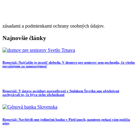
zásadami a podmienkami ochrany osobných údajov.
Najnovšie články
Reportáž: Najťažšie je stratiť slobodu. V domove pre seniorov som pochopila, čo všetko
považujeme za samozrejmosť
Reportáž: V ústave sociálnej starostlivosti v Spišskom Štvrtku sme objektívmi
zachytávali to, čo býva ticho obchádzané
Reportáž: Navštívili sme jedinečnú banku v Piešťanoch, namiesto peňazí vám požičia
gény