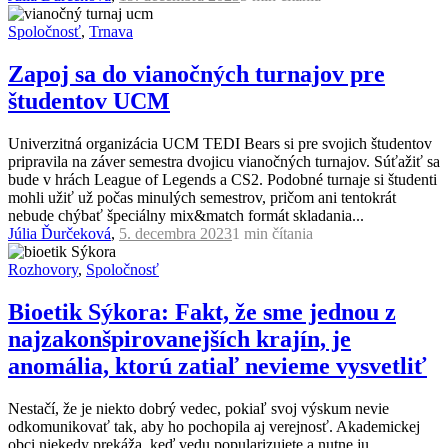
Spoločnosť
,
Trnava
Zapoj sa do vianočných turnajov pre
študentov UCM
Univerzitná organizácia UCM TEDI Bears si pre svojich študentov
pripravila na záver semestra dvojicu vianočných turnajov. Súťažiť sa
bude v hrách League of Legends a CS2. Podobné turnaje si študenti
mohli užiť už počas minulých semestrov, pričom ani tentokrát
nebude chýbať špeciálny mix&match formát skladania...
Júlia Ďurčeková
,
5. decembra 2023
1 min
čítania
Rozhovory
,
Spoločnosť
Bioetik Sýkora: Fakt, že sme jednou z
najzakonšpirovanejších krajín, je
anomália, ktorú zatiaľ nevieme vysvetliť
Nestačí, že je niekto dobrý vedec, pokiaľ svoj výskum nevie
odkomunikovať tak, aby ho pochopila aj verejnosť. Akademickej
obci niekedy prekáža, keď vedu popularizujete a nutne ju