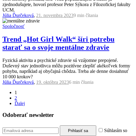
zjednodušujete, hovorí profesor Peter Sýkora z Filozofickej fakulty
UCM.
Júlia Ďurčeková
,
21. novembra 2023
9 min
čítania
Spoločnosť
Trend „Hot Girl Walk“ šíri potrebu
starať sa o svoje mentálne zdravie
Fyzická aktivita a psychické zdravie sú vzájomne prepojené.
Duševný stav jednotlivca môžu pozitívne zlepšiť akékoľvek formy
pohybu, napríklad aj obyčajná chôdza. Treba ale denne dosiahnuť
10 000 krokov?
Júlia Ďurčeková
,
19. októbra 2023
6 min
čítania
1
2
Ďalej
Odoberať newsletter
Súhlasím so