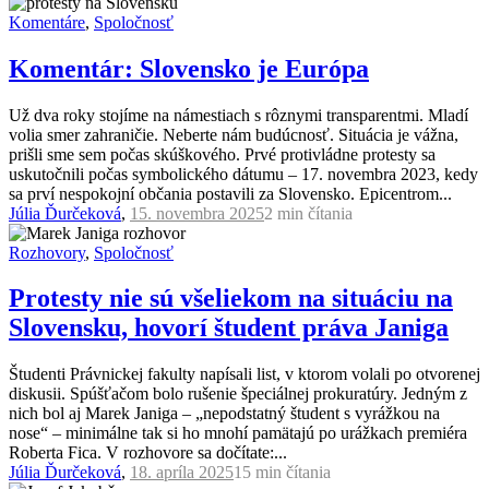
Komentáre
,
Spoločnosť
Komentár: Slovensko je Európa
Už dva roky stojíme na námestiach s rôznymi transparentmi. Mladí
volia smer zahraničie. Neberte nám budúcnosť. Situácia je vážna,
prišli sme sem počas skúškového. Prvé protivládne protesty sa
uskutočnili počas symbolického dátumu – 17. novembra 2023, kedy
sa prví nespokojní občania postavili za Slovensko. Epicentrom...
Júlia Ďurčeková
,
15. novembra 2025
2 min
čítania
Rozhovory
,
Spoločnosť
Protesty nie sú všeliekom na situáciu na
Slovensku, hovorí študent práva Janiga
Študenti Právnickej fakulty napísali list, v ktorom volali po otvorenej
diskusii. Spúšťačom bolo rušenie špeciálnej prokuratúry. Jedným z
nich bol aj Marek Janiga – „nepodstatný študent s vyrážkou na
nose“ – minimálne tak si ho mnohí pamätajú po urážkach premiéra
Roberta Fica. V rozhovore sa dočítate:...
Júlia Ďurčeková
,
18. apríla 2025
15 min
čítania