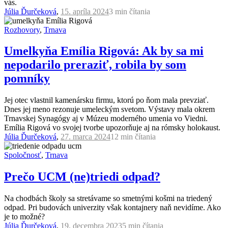
vás.
Júlia Ďurčeková
,
15. apríla 2024
3 min
čítania
Rozhovory
,
Trnava
Umelkyňa Emília Rigová: Ak by sa mi
nepodarilo preraziť, robila by som
pomníky
Jej otec vlastnil kamenársku firmu, ktorú po ňom mala prevziať.
Dnes jej meno rezonuje umeleckým svetom. Výstavy mala okrem
Trnavskej Synagógy aj v Múzeu moderného umenia vo Viedni.
Emília Rigová vo svojej tvorbe upozorňuje aj na rómsky holokaust.
Júlia Ďurčeková
,
27. marca 2024
12 min
čítania
Spoločnosť
,
Trnava
Prečo UCM (ne)triedi odpad?
Na chodbách školy sa stretávame so smetnými košmi na triedený
odpad. Pri budovách univerzity však kontajnery naň nevidíme. Ako
je to možné?
Júlia Ďurčeková
,
19. decembra 2023
5 min
čítania