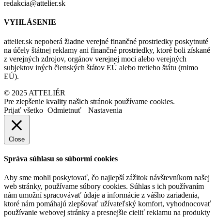
redakcia@attelier.sk
VYHLÁSENIE
attelier.sk nepoberá žiadne verejné finančné prostriedky poskytnuté
na účely štátnej reklamy ani finančné prostriedky, ktoré boli získané
z verejných zdrojov, orgánov verejnej moci alebo verejných
subjektov iných členských štátov EÚ alebo tretieho štátu (mimo
EÚ).
© 2025 ATTELIÉR
Pre zlepšenie kvality našich stránok používame cookies.
Prijať všetko
Odmietnuť
Nastavenia
Close
Správa súhlasu so súbormi cookies
Aby sme mohli poskytovať, čo najlepší zážitok návštevníkom našej
web stránky, používame súbory cookies. Súhlas s ich používaním
nám umožní spracovávať údaje a informácie z vášho zariadenia,
ktoré nám pomáhajú zlepšovať užívateľský komfort, vyhodnocovať
používanie webovej stránky a presnejšie cieliť reklamu na produkty