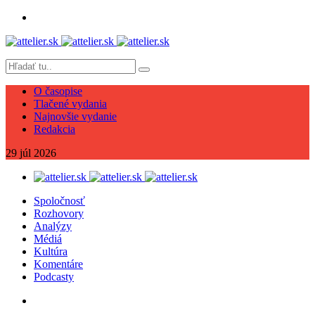
O časopise
Tlačené vydania
Najnovšie vydanie
Redakcia
29
júl
2026
Spoločnosť
Rozhovory
Analýzy
Médiá
Kultúra
Komentáre
Podcasty