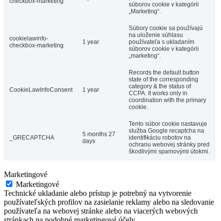
checkbox-marketing
súborov cookie v kategórii
„Marketing“.
Súbory cookie sa používajú
na uloženie súhlasu
cookielawinfo-
1 year
používateľa s ukladaním
checkbox-marketing
súborov cookie v kategórii
„marketing“.
Records the default button
state of the corresponding
category & the status of
CookieLawInfoConsent
1 year
CCPA. It works only in
coordination with the primary
cookie.
Tento súbor cookie nastavuje
služba Google recaptcha na
5 months 27
_GRECAPTCHA
identifikáciu robotov na
days
ochranu webovej stránky pred
škodlivými spamovými útokmi.
Marketingové
Marketingové
Technické ukladanie alebo prístup je potrebný na vytvorenie
používateľských profilov na zasielanie reklamy alebo na sledovanie
používateľa na webovej stránke alebo na viacerých webových
stránkach na podobné marketingové účely.