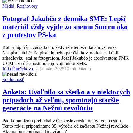
Médiá
,
Rozhovory
Fotograf Jakubčo z denníka SME: Lepší
materiál vždy vyjde zo snemu Smeru ako
z protestov PS-ka
Bol pri úplných začiatkoch, kedy ešte len vznikala myšlienka
časopisu atteliér. Napísal do neho pár článkov, no keď si kúpil
zrkadlovku, stal sa fotografom. Jozef Jakubčo je absolventom FMK
UCM a v súčasnosti pracuje v denníku SME.
Júlia Ďurčeková
,
2. januára 2025
10 min
čítania
Spoločnosť
Anketa: Uvoľnilo sa všetko a v niektorých
prípadoch až veľmi, spomínajú staršie
generácie na Nežnú revolúciu
Pád komunizmu prebiehal v Československu nekrvavou cestou.
Tento rok si pripomíname 35. výročie od začiatku Nežnej revolúcie.
Ako na ňu spomínajú Trnavčania?