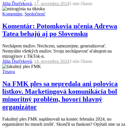
Júlia Ďurčeková
,
17. novembra 2024
5 min
čítania
Komentáre
,
Spoločnosť
Komentár: Potomkovia učenia Adrewa
Tatea behajú aj po Slovensku
Nechápem mužov. Nechcem, samozrejme, generalizovať.
Nemyslím všetkých mužov. Svoju nechápavosť sťahujem na
mizogýnov z TikTok-u.
Júlia Ďurčeková
,
14. novembra 2024
3 min
čítania
Trnava
Na FMK ples sa nepredala ani polovica
lístkov. Marketingová komunikácia bol
minoritný problém, hovorí hlavný
organizátor
Fakultný ples FMK naplánovali na koniec februára 2024, no
organizátori ho museli zrušiť. Skončil sa fiaskom? Opýtali sme sa za