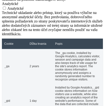
Analytické
Analytické
Technické ukladanie alebo prístup, ktorý sa používa výlučne na
anonymné analytické účely. Bez predvolania, dobrovoľného
splnenia požiadaviek zo strany poskytovateľa internetových služieb
alebo dodatočných záznamov od tretej strany sa informácie uložené
alebo získané len na tento účel zvyčajne nemôžu použiť na vašu
identifikáciu.
Cookie
Dĺžka trvania
Popis
The _ga cookie, installed by
Google Analytics, calculates visitor,
session and campaign data and
also keeps track of site usage for
_ga
2 years
the site's analytics report. The
cookie stores information
anonymously and assigns a
randomly generated number to
recognize unique visitors.
Installed by Google Analytics, _gid
cookie stores information on how
visitors use a website, while also
creating an analytics report of the
_gid
1 day
website's performance. Some of
the data that are collected include