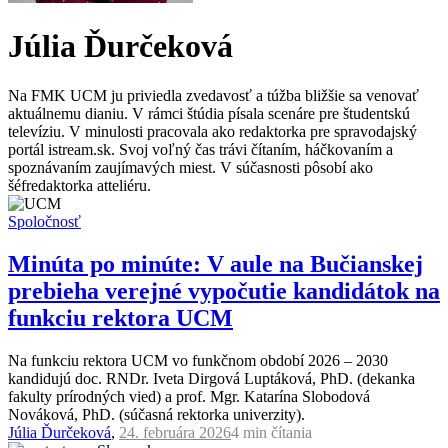
Júlia Ďurčeková
Na FMK UCM ju priviedla zvedavosť a túžba bližšie sa venovať
aktuálnemu dianiu. V rámci štúdia písala scenáre pre študentskú
televíziu. V minulosti pracovala ako redaktorka pre spravodajský
portál istream.sk. Svoj voľný čas trávi čítaním, háčkovaním a
spoznávaním zaujímavých miest. V súčasnosti pôsobí ako
šéfredaktorka atteliéru.
Spoločnosť
Minúta po minúte: V aule na Bučianskej
prebieha verejné vypočutie kandidátok na
funkciu rektora UCM
Na funkciu rektora UCM vo funkčnom období 2026 – 2030
kandidujú doc. RNDr. Iveta Dirgová Luptáková, PhD. (dekanka
fakulty prírodných vied) a prof. Mgr. Katarína Slobodová
Nováková, PhD. (súčasná rektorka univerzity).
Júlia Ďurčeková
,
24. februára 2026
4 min
čítania