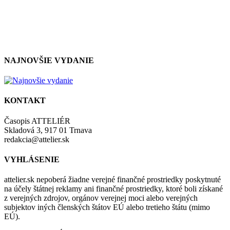
zásadami a podmienkami ochrany osobných údajov.
NAJNOVŠIE VYDANIE
KONTAKT
Časopis ATTELIÉR
Skladová 3, 917 01 Trnava
redakcia@attelier.sk
VYHLÁSENIE
attelier.sk nepoberá žiadne verejné finančné prostriedky poskytnuté
na účely štátnej reklamy ani finančné prostriedky, ktoré boli získané
z verejných zdrojov, orgánov verejnej moci alebo verejných
subjektov iných členských štátov EÚ alebo tretieho štátu (mimo
EÚ).