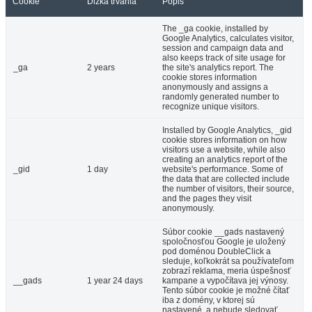
Cookie
Dĺžka trvania
Popis
The _ga cookie, installed by
Google Analytics, calculates visitor,
session and campaign data and
also keeps track of site usage for
_ga
2 years
the site's analytics report. The
cookie stores information
anonymously and assigns a
randomly generated number to
recognize unique visitors.
Installed by Google Analytics, _gid
cookie stores information on how
visitors use a website, while also
creating an analytics report of the
_gid
1 day
website's performance. Some of
the data that are collected include
the number of visitors, their source,
and the pages they visit
anonymously.
Súbor cookie __gads nastavený
spoločnosťou Google je uložený
pod doménou DoubleClick a
sleduje, koľkokrát sa používateľom
zobrazí reklama, meria úspešnosť
__gads
1 year 24 days
kampane a vypočítava jej výnosy.
Tento súbor cookie je možné čítať
iba z domény, v ktorej sú
nastavené, a nebude sledovať