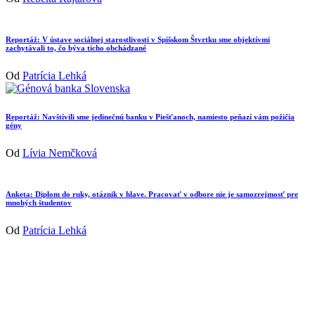
Reportáž: V ústave sociálnej starostlivosti v Spišskom Štvrtku sme objektívmi
zachytávali to, čo býva ticho obchádzané
Od
Patrícia Lehká
Reportáž: Navštívili sme jedinečnú banku v Piešťanoch, namiesto peňazí vám požičia
gény
Od
Lívia Nemčková
Anketa: Diplom do ruky, otáznik v hlave. Pracovať v odbore nie je samozrejmosť pre
mnohých študentov
Od
Patrícia Lehká