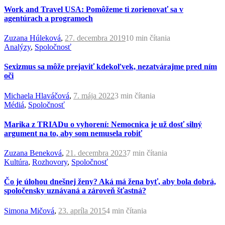
Work and Travel USA: Pomôžeme ti zorienovať sa v
agentúrach a programoch
Zuzana Húleková
,
27. decembra 2019
10 min
čítania
Analýzy
,
Spoločnosť
Sexizmus sa môže prejaviť kdekoľvek, nezatvárajme pred ním
oči
Michaela Hlaváčová
,
7. mája 2022
3 min
čítania
Médiá
,
Spoločnosť
Marika z TRIADu o vyhorení: Nemocnica je už dosť silný
argument na to, aby som nemusela robiť
Zuzana Beneková
,
21. decembra 2023
7 min
čítania
Kultúra
,
Rozhovory
,
Spoločnosť
Čo je úlohou dnešnej ženy? Aká má žena byť, aby bola dobrá,
spoločensky uznávaná a zároveň šťastná?
Simona Mičová
,
23. apríla 2015
4 min
čítania