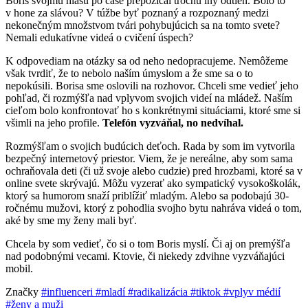
Boris svojmu hlasu po čase prepožičal trochu iný odtieň. Bolo to
v hone za slávou? V túžbe byť poznaný a rozpoznaný medzi
nekonečným množstvom tvári pohybujúcich sa na tomto svete?
Nemali edukatívne videá o cvičení úspech?
K odpovediam na otázky sa od neho nedopracujeme. Nemôžeme
však tvrdiť, že to nebolo naším úmyslom a že sme sa o to
nepokúsili. Borisa sme oslovili na rozhovor. Chceli sme vedieť jeho
pohľad, či rozmýšľa nad vplyvom svojich videí na mládež. Naším
cieľom bolo konfrontovať ho s konkrétnymi situáciami, ktoré sme si
všimli na jeho profile.
Telefón vyzváňal, no nedvíhal.
Rozmýšľam o svojich budúcich deťoch. Rada by som im vytvorila
bezpečný internetový priestor. Viem, že je nereálne, aby som sama
ochraňovala deti (či už svoje alebo cudzie) pred hrozbami, ktoré sa v
online svete skrývajú. Môžu vyzerať ako sympatický vysokoškolák,
ktorý sa humorom snaží priblížiť mladým. Alebo sa podobajú 30-
ročnému mužovi, ktorý z pohodlia svojho bytu nahráva videá o tom,
aké by sme my ženy mali byť.
Chcela by som vedieť, čo si o tom Boris myslí. Či aj on premýšľa
nad podobnými vecami. Ktovie, či niekedy zdvihne vyzváňajúci
mobil.
Značky
#influenceri
#mladí
#radikalizácia
#tiktok
#vplyv médií
#ženy a muži