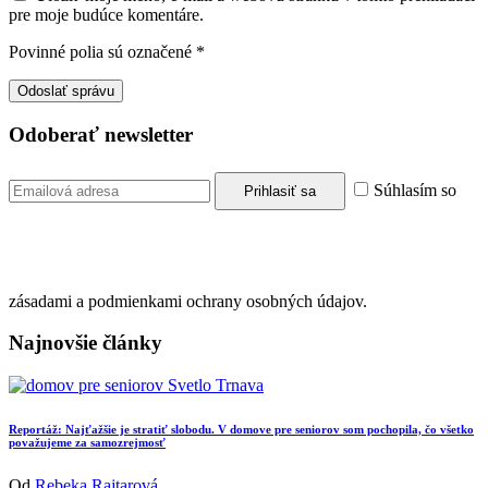
pre moje budúce komentáre.
Povinné polia sú označené
*
Odoberať newsletter
Súhlasím so
zásadami a podmienkami ochrany osobných údajov.
Najnovšie články
Reportáž: Najťažšie je stratiť slobodu. V domove pre seniorov som pochopila, čo všetko
považujeme za samozrejmosť
Od
Rebeka Rajtarová