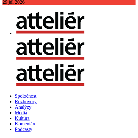
29
júl
2026
Spoločnosť
Rozhovory
Analýzy
Médiá
Kultúra
Komentáre
Podcasty