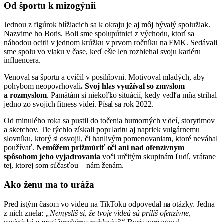
Od športu k mizogýnii
Jednou z figúrok blížiacich sa k okraju je aj môj bývalý spolužiak.
Nazvime ho Boris. Boli sme spolupútnici z východu, ktorí sa
náhodou ocitli v jednom krúžku v prvom ročníku na FMK. Sedávali
sme spolu vo vlaku v čase, keď ešte len rozbiehal svoju kariéru
influencera.
Venoval sa športu a cvičil v posilňovni. Motivoval mladých, aby
pohybom neopovrhovali
. Svoj hlas využíval so zmyslom
a rozmyslom
. Pamätám si niekoľko situácií, kedy vedľa mňa strihal
jedno zo svojich fitness videí. Písal sa rok 2022.
Od minulého roka sa pustil do točenia humorných videí, storytimov
a sketchov. Tie rýchlo získali popularitu aj napriek vulgárnemu
slovníku, ktorý si osvojil, či hanlivým pomenovaniam, ktoré neváhal
používať.
Nemôžem prižmúriť oči ani nad ofenzívnym
spôsobom jeho vyjadrovania
voči určitým skupinám ľudí, vrátane
tej, ktorej som súčasťou – nám ženám.
Ako ženu ma to uráža
Pred istým časom vo videu na TikToku odpovedal na otázky. Jedna
z nich znela:
„Nemyslíš si, že tvoje videá sú príliš ofenzívne,
sexistické a proti ženskému pohlaviu?“
Boris zareagoval