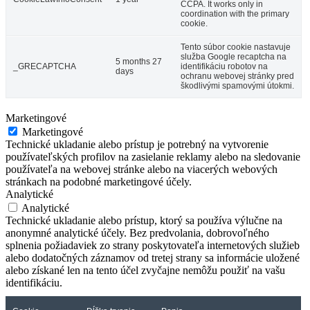
CCPA. It works only in
coordination with the primary
cookie.
Tento súbor cookie nastavuje
služba Google recaptcha na
5 months 27
_GRECAPTCHA
identifikáciu robotov na
days
ochranu webovej stránky pred
škodlivými spamovými útokmi.
Marketingové
Marketingové
Technické ukladanie alebo prístup je potrebný na vytvorenie
používateľských profilov na zasielanie reklamy alebo na sledovanie
používateľa na webovej stránke alebo na viacerých webových
stránkach na podobné marketingové účely.
Analytické
Analytické
Technické ukladanie alebo prístup, ktorý sa používa výlučne na
anonymné analytické účely. Bez predvolania, dobrovoľného
splnenia požiadaviek zo strany poskytovateľa internetových služieb
alebo dodatočných záznamov od tretej strany sa informácie uložené
alebo získané len na tento účel zvyčajne nemôžu použiť na vašu
identifikáciu.