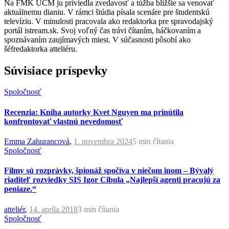
Na FMK UCM ju priviedla zvedavosť a túžba bližšie sa venovať
aktuálnemu dianiu. V rámci štúdia písala scenáre pre študentskú
televíziu. V minulosti pracovala ako redaktorka pre spravodajský
portál istream.sk. Svoj voľný čas trávi čítaním, háčkovaním a
spoznávaním zaujímavých miest. V súčasnosti pôsobí ako
šéfredaktorka atteliéru.
Súvisiace príspevky
Spoločnosť
Recenzia: Kniha autorky Kvet Nguyen ma prinútila
konfrontovať vlastnú nevedomosť
Emma Zahurancová
,
1. novembra 2024
5 min
čítania
Spoločnosť
Filmy sú rozprávky, špionáž spočíva v niečom inom – Bývalý
riaditeľ rozviedky SIS Igor Cibula „Najlepší agenti pracujú za
peniaze.“
atteliér
,
14. apríla 2018
3 min
čítania
Spoločnosť