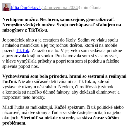
Júlia Ďurčeková
,
14. novembra 2024
3 min
čítania
Nechápem mužov. Nechcem, samozrejme, generalizovať.
Nemyslím všetkých mužov. Svoju nechápavosť sťahujem na
mizogýnov z TikTok-u.
Je pondelok ráno a ja cestujem do školy. Sedím vo vlaku spolu
s mladou mamičkou a jej trojročnou dcérou, ktorá si na mobile
pozerá
TikTok
. Zarazilo ma to. V jej veku som sedávala pri okne
a pozorovala krajinu vonku. Predstavovala som si vlastný svet,
v hlave vymýšľala príbehy a popri tom som si potichu a falošne
spievala popod nos.
Vychovávaná som bola prírodou, hrami so sestrami a reálnymi
ľuďmi.
Nie ako súčasné deti tvárami na TikTok-u, kde sú
vystavené rôznym nástrahám. Neviem, či rodičovský zámok
a kontrola sú natoľko účinné faktory, aby dokázali eliminovať a
rozpoznať tieto hrozby.
Mladí ľudia sa radikalizujú. Každé spektrum, či už politické alebo
názorové, má dve strany a ľudia sa stále častejšie ocitajú na jeho
okrajoch.
Stretnúť sa niekde v strede, sa stáva čoraz väčším
problémom
.