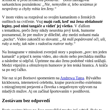
sarkastickou poznámkou:
„Nie, nemyslím si, lebo sexizmus je
nesprávny a chyby robia len ženy.“
V inom videu sa rozprával so svojím kamarátom o ženských
outfitoch na cvičenie. Vraj
majú radi, keď má žena obtiahnuté
legíny, pod nimi tangáče a vidieť jej všetko
. V ďalšom
s tematikou, prečo ženy nikdy neurobia prvý krok, humorne
poznamenal, že pre mužov je dôležité, aby medzi nohami mala
„pucku“. Video zakončil so slovami:
„Ak máš popárované oči, uši,
ruky a nohy, tak nám s radosťou roztvor nohy.“
Na Instagrame v minulosti zverejnil story s popisom „pov: ten jeden
kamarát“ a pripol k nemu video, ako okolo neho prechádza mníška
a následne si odpľul. Úprimne ma ako ženu podobné videá urážajú.
Medzi vtipným a ofenzívnym humorov je len tenká hranica. A kráča
sa po nej ťažko.
Nie raz si pri Borisovi spomeniem na
Andrewa Tatea
. Bývalého
kickboxera, internetovú celebritu, krajne pravicového extrémistu
s mizogýnnymi prejavmi a človeka s negatívnym vplyvom na
mladých mužov. Aj on začínal športovaním v posilňovni.
Zostávam bez odpovedí