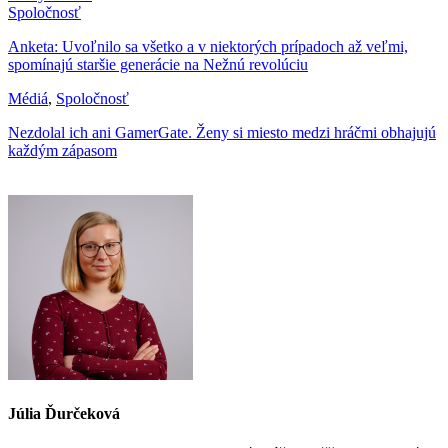
Spoločnosť
Anketa: Uvoľnilo sa všetko a v niektorých prípadoch až veľmi,
spomínajú staršie generácie na Nežnú revolúciu
Médiá
,
Spoločnosť
Nezdolal ich ani GamerGate. Ženy si miesto medzi hráčmi obhajujú
každým zápasom
Júlia Ďurčeková