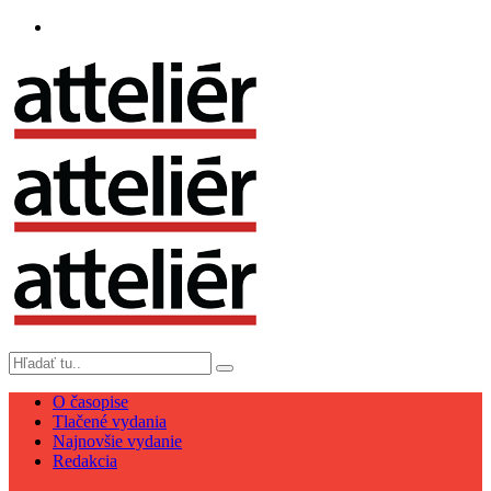
O časopise
Tlačené vydania
Najnovšie vydanie
Redakcia