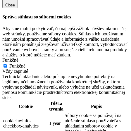
Close
Správa súhlasu so súbormi cookies
Aby sme mohli poskytovať, čo najlepší zážitok návštevníkom našej
web stránky, používame súbory cookies. Súhlas s ich používaním
nám umožní spracovávať údaje a informácie z vášho zariadenia,
ktoré nám pomáhajú zlepšovať užívateľský komfort, vyhodnocovať
používanie webovej stránky a presnejšie cieliť reklamu na produkty
a služby, o ktoré môžete mať záujem.
Funkčné
Funkčné
Vždy zapnuté
Technické ukladanie alebo prístup je nevyhnutne potrebný na
legitímny účel umožnenia používania konkrétnej služby, o ktorú
výslovne požiadal návštevník, alebo výlučne na účel uskutočnenia
prenosu komunikácie prostredníctvom elektronickej komunikačnej
siete.
Dĺžka
Cookie
Popis
trvania
Súbory cookie sa používajú na
cookielawinfo-
uloženie súhlasu používateľa s
1 year
checkbox-analytics
ukladaním súborov cookie v