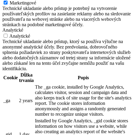
Marketingové
Technické ukladanie alebo prístup je potrebný na vytvorenie
používateľských profilov na zasielanie reklamy alebo na sledovanie
používateľa na webovej stránke alebo na viacerých webových
stránkach na podobné marketingové účely.
Analytické
Analytické
Technické ukladanie alebo prístup, ktorý sa používa výlučne na
anonymné analytické účely. Bez predvolania, dobrovoľného
splnenia požiadaviek zo strany poskytovateľa internetových služieb
alebo dodatočných záznamov od tretej strany sa informácie uložené
alebo získané len na tento účel zvyčajne nemôžu použiť na vašu
identifikáciu.
Dĺžka
Cookie
Popis
trvania
The _ga cookie, installed by Google Analytics,
calculates visitor, session and campaign data and
also keeps track of site usage for the site's analytics
_ga
2 years
report. The cookie stores information
anonymously and assigns a randomly generated
number to recognize unique visitors.
Installed by Google Analytics, _gid cookie stores
information on how visitors use a website, while
also creating an analytics report of the website's
_gid
1 day