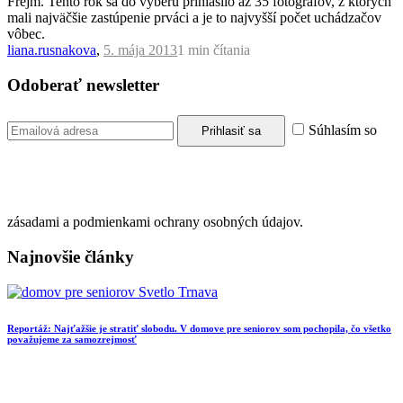
Frejm. Tento rok sa do výberu prihlásilo až 35 fotografov, z ktorých
mali najväčšie zastúpenie prváci a je to najvyšší počet uchádzačov
vôbec.
liana.rusnakova
,
5. mája 2013
1 min
čítania
Odoberať newsletter
Súhlasím so
zásadami a podmienkami ochrany osobných údajov.
Najnovšie články
Reportáž: Najťažšie je stratiť slobodu. V domove pre seniorov som pochopila, čo všetko
považujeme za samozrejmosť