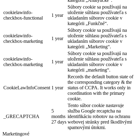
kategórii „Analytické“.
Súbory cookie sa používajú na
cookielawinfo-
uloženie súhlasu používateľa s
1 year
checkbox-functional
ukladaním súborov cookie v
kategórii „Funkčné“.
Súbory cookie sa používajú na
cookielawinfo-
uloženie súhlasu používateľa s
1 year
checkbox-marketing
ukladaním súborov cookie v
kategórii „Marketing“.
Súbory cookie sa používajú na
cookielawinfo-
uloženie súhlasu používateľa s
1 year
checkbox-marketing
ukladaním súborov cookie v
kategórii „marketing“.
Records the default button state of
the corresponding category & the
CookieLawInfoConsent
1 year
status of CCPA. It works only in
coordination with the primary
cookie.
Tento súbor cookie nastavuje
5
služba Google recaptcha na
_GRECAPTCHA
months
identifikáciu robotov na ochranu
27 days
webovej stránky pred škodlivými
spamovými útokmi.
Marketingové