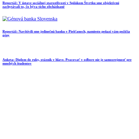
Reportáž: V ústave sociálnej starostlivosti v Spišskom Štvrtku sme objektívmi
zachytávali to, čo býva ticho obchádzané
Reportáž: Navštívili sme jedinečnú banku v Piešťanoch, namiesto peňazí vám požičia
gény
Anketa: Diplom do ruky, otáznik v hlave. Pracovať v odbore nie je samozrejmosť pre
mnohých študentov