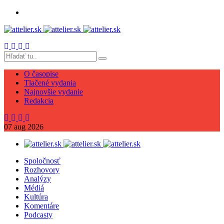
O časopise
Tlačené vydania
Najnovšie vydanie
Redakcia
07
aug
2026
Spoločnosť
Rozhovory
Analýzy
Médiá
Kultúra
Komentáre
Podcasty