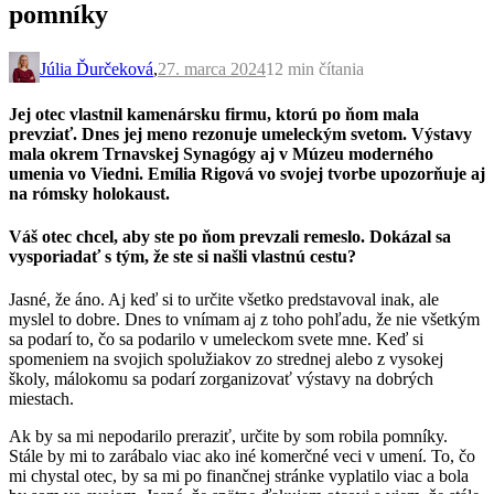
pomníky
Júlia Ďurčeková
,
27. marca 2024
12 min
čítania
Jej otec vlastnil kamenársku firmu, ktorú po ňom mala
prevziať. Dnes jej meno rezonuje umeleckým svetom. Výstavy
mala okrem Trnavskej Synagógy aj v Múzeu moderného
umenia vo Viedni. Emília Rigová vo svojej tvorbe upozorňuje aj
na rómsky holokaust.
Váš otec chcel, aby ste po ňom prevzali remeslo. Dokázal sa
vysporiadať s tým, že ste si našli vlastnú cestu?
Jasné, že áno. Aj keď si to určite všetko predstavoval inak, ale
myslel to dobre. Dnes to vnímam aj z toho pohľadu, že nie všetkým
sa podarí to, čo sa podarilo v umeleckom svete mne. Keď si
spomeniem na svojich spolužiakov zo strednej alebo z vysokej
školy, málokomu sa podarí zorganizovať výstavy na dobrých
miestach.
Ak by sa mi nepodarilo preraziť, určite by som robila pomníky.
Stále by mi to zarábalo viac ako iné komerčné veci v umení. To, čo
mi chystal otec, by sa mi po finančnej stránke vyplatilo viac a bola