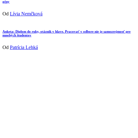
gény
Od
Lívia Nemčková
Anketa: Diplom do ruky, otáznik v hlave. Pracovať v odbore nie je samozrejmosť pre
mnohých študentov
Od
Patrícia Lehká