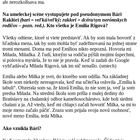
ale nerozkolísava ma.
Na umeleckej scéne vystupujete pod pseudonymom Bári
Raklóri
(bari = veľká/veľký; raklori = dcéra/syn nerómskych
rodičov – pozn. red.)
. Kto všetko je Emília Rigová?
Všetky odtiene, ktoré si viete predstaviť. Ak by som mala hovoriť z
hľadiska mena, tak by som mohla byť zadefinovaná na jednej strane
tromi menami. Doma ma pod Emíliou nikto nepozná. Hovoria mi
Milada, Miladka. Z ľudí, ktorým sa rodičia pýšili mojimi úspechmi,
si polovica myslela, že to nie je pravda. Keď si zadali do Google
vyhľadávača Milada Rigová, tak im nič nenašlo. (smiech)
Emília alebo Milka je svet, do ktorého som odišla. Na základnej
škole som niekedy nereagovala, keď ma učiteľka oslovila „Emília k
tabuli“. Obzerala som sa, že ktorá Emília, to nie som ja, veď ja som
predsa Milada. Na strednú školu som prišla z malej dediny do
Bratislavy na chalanský odbor kameňosochárstvo, kde boli siedmi
chalani a ja. Až vtedy, keď mi chlapci začali hovoriť Milka, sa mi to
moje meno začalo páčiť. Zrazu som prijala svoju novú osobnosť,
nové meno Emília, teda Milka.
Ako vznikla Bári?