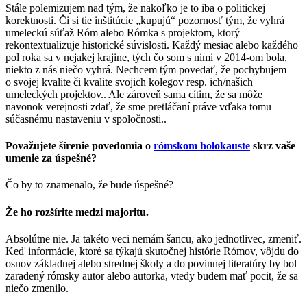
Stále polemizujem nad tým, že nakoľko je to iba o politickej
korektnosti. Či si tie inštitúcie „kupujú“ pozornosť tým, že vyhrá
umeleckú súťaž Róm alebo Rómka s projektom, ktorý
rekontextualizuje historické súvislosti. Každý mesiac alebo každého
pol roka sa v nejakej krajine, tých čo som s nimi v 2014-om bola,
niekto z nás niečo vyhrá. Nechcem tým povedať, že pochybujem
o svojej kvalite či kvalite svojich kolegov resp. ich/našich
umeleckých projektov.. Ale zároveň sama cítim, že sa môže
navonok verejnosti zdať, že sme pretláčaní práve vďaka tomu
súčasnému nastaveniu v spoločnosti..
Považujete šírenie povedomia o
rómskom holokauste
skrz vaše
umenie za úspešné?
Čo by to znamenalo, že bude úspešné?
Že ho rozšírite medzi majoritu.
Absolútne nie. Ja takéto veci nemám šancu, ako jednotlivec, zmeniť.
Keď informácie, ktoré sa týkajú skutočnej histórie Rómov, vôjdu do
osnov základnej alebo strednej školy a do povinnej literatúry by bol
zaradený rómsky autor alebo autorka, vtedy budem mať pocit, že sa
niečo zmenilo.