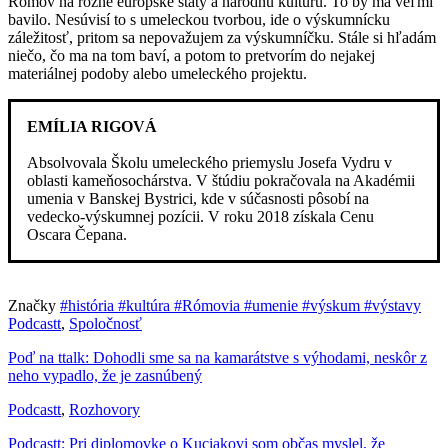
Rómov na rôzne európske štáty a národnú kultúru. To by ma veľmi
bavilo. Nesúvisí to s umeleckou tvorbou, ide o výskumnícku
záležitosť, pritom sa nepovažujem za výskumníčku. Stále si hľadám
niečo, čo ma na tom baví, a potom to pretvorím do nejakej
materiálnej podoby alebo umeleckého projektu.
EMÍLIA RIGOVÁ
Absolvovala Školu umeleckého priemyslu Josefa Vydru v
oblasti kameňosochárstva. V štúdiu pokračovala na Akadémii
umenia v Banskej Bystrici, kde v súčasnosti pôsobí na
vedecko-výskumnej pozícii. V roku 2018 získala Cenu
Oscara Čepana.
Značky
#história
#kultúra
#Rómovia
#umenie
#výskum
#výstavy
Podcastt
,
Spoločnosť
Poď na ttalk: Dohodli sme sa na kamarátstve s výhodami, neskôr z
neho vypadlo, že je zasnúbený
Podcastt
,
Rozhovory
Podcastt: Pri diplomovke o Kuciakovi som občas myslel, že