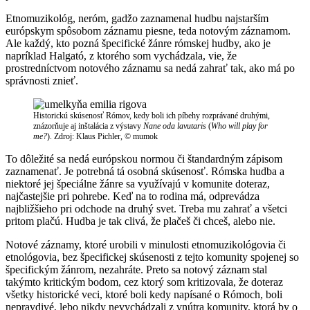
Etnomuzikológ, neróm, gadžo zaznamenal hudbu najstarším
európskym spôsobom záznamu piesne, teda notovým záznamom.
Ale každý, kto pozná špecifické žánre rómskej hudby, ako je
napríklad Halgató, z ktorého som vychádzala, vie, že
prostredníctvom notového záznamu sa nedá zahrať tak, ako má po
správnosti znieť.
Historickú skúsenosť Rómov, kedy boli ich píbehy rozprávané druhými,
znázorňuje aj inštalácia z výstavy
Nane oda lavutaris
(
Who will play for
me?
). Zdroj: Klaus Pichler, © mumok
To dôležité sa nedá európskou normou či štandardným zápisom
zaznamenať. Je potrebná tá osobná skúsenosť. Rómska hudba a
niektoré jej špeciálne žánre sa využívajú v komunite doteraz,
najčastejšie pri pohrebe. Keď na to rodina má, odprevádza
najbližšieho pri odchode na druhý svet. Treba mu zahrať a všetci
pritom plačú. Hudba je tak clivá, že plačeš či chceš, alebo nie.
Notové záznamy, ktoré urobili v minulosti etnomuzikológovia či
etnológovia, bez špecifickej skúsenosti z tejto komunity spojenej so
špecifickým žánrom, nezahráte. Preto sa notový záznam stal
takýmto kritickým bodom, cez ktorý som kritizovala, že doteraz
všetky historické veci, ktoré boli kedy napísané o Rómoch, boli
nepravdivé, lebo nikdy nevychádzali z vnútra komunity, ktorá by o