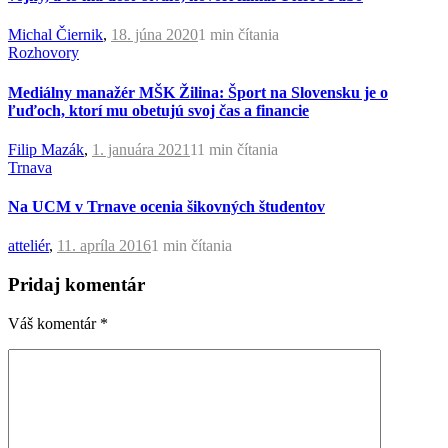
Michal Čiernik
,
18. júna 2020
1 min
čítania
Rozhovory
Mediálny manažér MŠK Žilina: Šport na Slovensku je o
ľuďoch, ktorí mu obetujú svoj čas a financie
Filip Mazák
,
1. januára 2021
11 min
čítania
Trnava
Na UCM v Trnave ocenia šikovných študentov
atteliér
,
11. apríla 2016
1 min
čítania
Pridaj komentár
Váš komentár
*