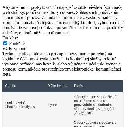
Aby sme mohli poskytovať, čo najlepší zážitok návštevníkom našej
web stránky, používame súbory cookies. Súhlas s ich používaním
nám umožní spracovávať údaje a informácie z vášho zariadenia,
ktoré nám pomáhajú zlepšovať užívateľský komfort, vyhodnocovať
používanie webovej stránky a presnejšie cieliť reklamu na produkty
a služby, o ktoré môžete mať záujem.
Funkčné
Funkčné
Vždy zapnuté
Technické ukladanie alebo prístup je nevyhnutne potrebný na
legitímny účel umožnenia používania konkrétnej služby, o ktorú
výslovne požiadal návštevník, alebo výlučne na účel uskutočnenia
prenosu komunikácie prostredníctvom elektronickej komunikačnej
siete.
Cookie
Dĺžka trvania
Popis
Súbory cookie sa používajú
na uloženie súhlasu
cookielawinfo-
1 year
používateľa s ukladaním
checkbox-analytics
súborov cookie v kategórii
„Analytické“.
Súbory cookie sa používajú
na uloženie súhlasu