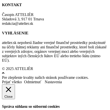
KONTAKT
Časopis ATTELIÉR
Skladová 3, 917 01 Trnava
redakcia@attelier.sk
VYHLÁSENIE
attelier.sk nepoberá žiadne verejné finančné prostriedky poskytnuté
na účely štátnej reklamy ani finančné prostriedky, ktoré boli získané
z verejných zdrojov, orgánov verejnej moci alebo verejných
subjektov iných členských štátov EÚ alebo tretieho štátu (mimo
EÚ).
© 2025 ATTELIÉR
Pre zlepšenie kvality našich stránok používame cookies.
Prijať všetko
Odmietnuť
Nastavenia
Close
Správa súhlasu so súbormi cookies