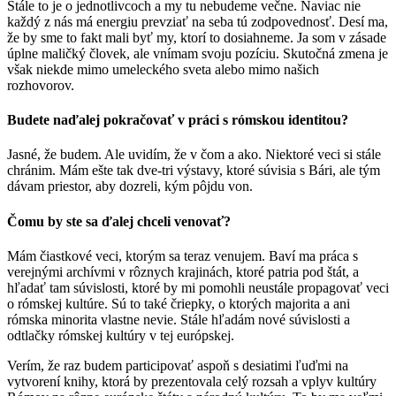
Stále to je o jednotlivcoch a my tu nebudeme večne. Naviac nie
každý z nás má energiu prevziať na seba tú zodpovednosť. Desí ma,
že by sme to fakt mali byť my, ktorí to dosiahneme. Ja som v zásade
úplne maličký človek, ale vnímam svoju pozíciu. Skutočná zmena je
však niekde mimo umeleckého sveta alebo mimo našich
rozhovorov.
Budete naďalej pokračovať v práci s rómskou identitou?
Jasné, že budem. Ale uvidím, že v čom a ako. Niektoré veci si stále
chránim. Mám ešte tak dve-tri výstavy, ktoré súvisia s Bári, ale tým
dávam priestor, aby dozreli, kým pôjdu von.
Čomu by ste sa ďalej chceli venovať?
Mám čiastkové veci, ktorým sa teraz venujem. Baví ma práca s
verejnými archívmi v rôznych krajinách, ktoré patria pod štát, a
hľadať tam súvislosti, ktoré by mi pomohli neustále propagovať veci
o rómskej kultúre. Sú to také čriepky, o ktorých majorita a ani
rómska minorita vlastne nevie. Stále hľadám nové súvislosti a
odtlačky rómskej kultúry v tej európskej.
Verím, že raz budem participovať aspoň s desiatimi ľuďmi na
vytvorení knihy, ktorá by prezentovala celý rozsah a vplyv kultúry