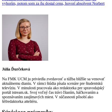
vyhorím, potom som za ňu dostal cenu, hovorí absolvent Norbert
Júlia Ďurčeková
Na FMK UCM ju priviedla zvedavosť a túžba bližšie sa venovať
aktuálnemu dianiu. V rámci štúdia písala scenáre pre študentskú
televíziu. V minulosti pracovala ako redaktorka pre spravodajský
portál istream.sk. Svoj voľný čas trávi čítaním, háčkovaním a
spoznávaním zaujímavých miest. V súčasnosti pôsobí ako
šéfredaktorka atteliéru.