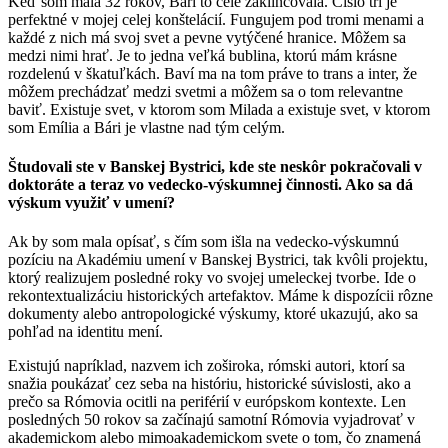
Keď som mala 32 rokov, Bári to celé zaklincovala. Číslo tri je
perfektné v mojej celej konštelácií. Fungujem pod tromi menami a
každé z nich má svoj svet a pevne vytýčené hranice. Môžem sa
medzi nimi hrať. Je to jedna veľká bublina, ktorú mám krásne
rozdelenú v škatuľkách. Baví ma na tom práve to trans a inter, že
môžem prechádzať medzi svetmi a môžem sa o tom relevantne
baviť. Existuje svet, v ktorom som Milada a existuje svet, v ktorom
som Emília a Bári je vlastne nad tým celým.
Študovali ste v Banskej Bystrici, kde ste neskôr pokračovali v
doktoráte a teraz vo vedecko-výskumnej činnosti. Ako sa dá
výskum využiť v umení?
Ak by som mala opísať, s čím som išla na vedecko-výskumnú
pozíciu na Akadémiu umení v Banskej Bystrici, tak kvôli projektu,
ktorý realizujem posledné roky vo svojej umeleckej tvorbe. Ide o
rekontextualizáciu historických artefaktov. Máme k dispozícii rôzne
dokumenty alebo antropologické výskumy, ktoré ukazujú, ako sa
pohľad na identitu mení.
Existujú napríklad, nazvem ich zoširoka, rómski autori, ktorí sa
snažia poukázať cez seba na históriu, historické súvislosti, ako a
prečo sa Rómovia ocitli na periférií v európskom kontexte. Len
posledných 50 rokov sa začínajú samotní Rómovia vyjadrovať v
akademickom alebo mimoakademickom svete o tom, čo znamená