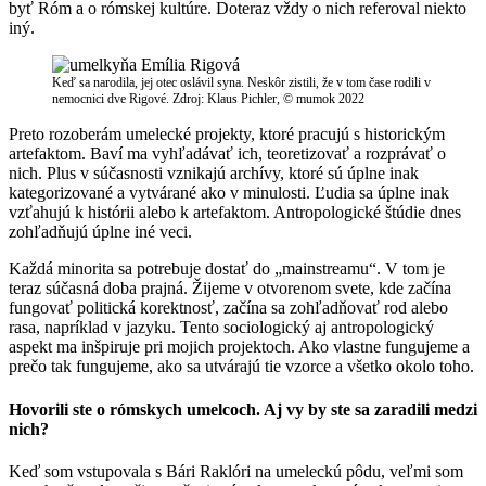
byť Róm a o rómskej kultúre. Doteraz vždy o nich referoval niekto
iný.
Keď sa narodila, jej otec oslávil syna. Neskôr zistili, že v tom čase rodili v
nemocnici dve Rigové. Zdroj: Klaus Pichler, © mumok 2022
Preto rozoberám umelecké projekty, ktoré pracujú s historickým
artefaktom. Baví ma vyhľadávať ich, teoretizovať a rozprávať o
nich. Plus v súčasnosti vznikajú archívy, ktoré sú úplne inak
kategorizované a vytvárané ako v minulosti. Ľudia sa úplne inak
vzťahujú k histórii alebo k artefaktom. Antropologické štúdie dnes
zohľadňujú úplne iné veci.
Každá minorita sa potrebuje dostať do „mainstreamu“. V tom je
teraz súčasná doba prajná. Žijeme v otvorenom svete, kde začína
fungovať politická korektnosť, začína sa zohľadňovať rod alebo
rasa, napríklad v jazyku. Tento sociologický aj antropologický
aspekt ma inšpiruje pri mojich projektoch. Ako vlastne fungujeme a
prečo tak fungujeme, ako sa utvárajú tie vzorce a všetko okolo toho.
Hovorili ste o rómskych umelcoch. Aj vy by ste sa zaradili medzi
nich?
Keď som vstupovala s Bári Raklóri na umeleckú pôdu, veľmi som