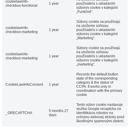
cookielawinfo-
1 year
používateľa s ukladaním
checkbox-functional
súborov cookie v kategórii
„Funkčné“.
Súbory cookie sa používajú
na uloženie súhlasu
cookielawinfo-
1 year
používateľa s ukladaním
checkbox-marketing
súborov cookie v kategórii
„Marketing“.
Súbory cookie sa používajú
na uloženie súhlasu
cookielawinfo-
1 year
používateľa s ukladaním
checkbox-marketing
súborov cookie v kategórii
„marketing“.
Records the default button
state of the corresponding
category & the status of
CookieLawInfoConsent
1 year
CCPA. It works only in
coordination with the primary
cookie.
Tento súbor cookie nastavuje
služba Google recaptcha na
5 months 27
_GRECAPTCHA
identifikáciu robotov na
days
ochranu webovej stránky pred
škodlivými spamovými útokmi.