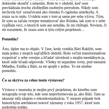
doktoráte skončiť s umením. Bolo to v období, keď som
prechádzala trochu zložitejším osobným prerodom. Nikdy som
nechcela byť označovaná ako rómska či cigánska umelkyňa. A
zrazu sa to stalo. Uvidela som v tom aj sama pre seba výzvu. Tým,
že som sa začala verejne tematizovať ako Rómka, tak som si v sebe
vypĺňala veci, o ktorých som ani netušila, že mi chýbajú. Neviem, či
mi rozumiete, že zrazu som si tým celým projektom…
Pomohla?
Áno, úplne ma to objalo. V čase, kedy vznikla Bári Raklóri, som
mala jedno z mojich najťažších období. Bolo veľmi transformatívne
rozprávať o sebe verejne a hľadať súvislosti s mojím mentálnym ja,
ktoré stále hľadá odpovede. Všetky tri separátne svety, pod menami
Miladka, Emília a Bári, sa mi spojili v jedno. To mi strašne
pomohlo.
Čo sa skrýva za celou touto výstavou?
Výstava v mumoku je mojím prvý projektom, do ktorého som
nezapojila svoje telo, kde som neperformovala ja, ako Bári. Tam sa
ukazuje môj záujem o rekontextualizáciu. V mojom prípade boli
historickým artefaktom notové záznamy z roku 1957, ktoré som
podrobila kritike.