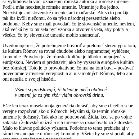
sa vyhraňovala voči označeniu rómska autorka a rómske umenie.
Podľa mňa neexistuje rómske umenie. Umenie je iba jedno.
Neexistuje ani slovenské umenie, ani maďarské. Ak sa to použije,
tak iba kvôli niečomu, čo sa týka národnej prezentácie alebo
podobne. Keby sme mali povedať, čo je slovenské umenie, neviem,
aká veľká by to musela byť vzorka a otvorená veta, aby pokryla
všetko, čo by slovenské umenie mohlo znamenať.
Uvedomujem si, že potrebujeme hovoriť a prelomiť stereotyp o tom,
že kultúra Rómov sa rovná chudobe alebo negramotnej vylúčenej
komunite. Pravdou je, že rómska kultúra je hlboko prepojená s
európskou. Neviem si predstaviť, ako by vyzerala európska kultúra
bez rómskej. Toto je to provokatívne, čo ma na tom baví – posúvať
povedomie v myslení verejnosti a aj u samotných Rómov, lebo ani
oni netušia o svojej histórii.
Všetci si predstavujú, že talent je niečo obdivné
v umení, ja za tým skôr vidím obrovskú drinu.
Ešte len teraz musela moja generácia dorásť, aby sme chceli o sebe
verejne rozprávať ako o Rómoch. Myslím si, že termín rómske
umenie je dočasný. Tak ako ho potrebovali Židia, keď sa po vojne
zakladali židovské múzeá a ich umenie sa označovalo za židovské.
Malo to hlavne politicky význam. Podobne to teraz prebieha aj v
rámci emancipácie u rómskej komunity. Všetci by sme si priali, aby