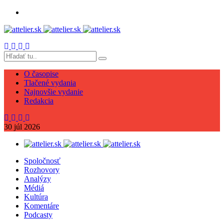
O časopise
Tlačené vydania
Najnovšie vydanie
Redakcia
30
júl
2026
Spoločnosť
Rozhovory
Analýzy
Médiá
Kultúra
Komentáre
Podcasty