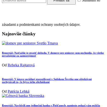
Súhlasím so
zásadami a podmienkami ochrany osobných údajov.
Najnovšie články
Reportáž: Najťažšie je stratiť slobodu. V domove pre seniorov som pochopila, čo všetko
považujeme za samozrejmosť
Od
Rebeka Rajtarová
Reportáž: V ústave sociálnej starostlivosti v Spišskom Štvrtku sme objektívmi
zachytávali to, čo býva ticho obchádzané
Od
Patrícia Lehká
Reportáž: Navštívili sme jedinečnú banku v Piešťanoch, namiesto peňazí vám požičia