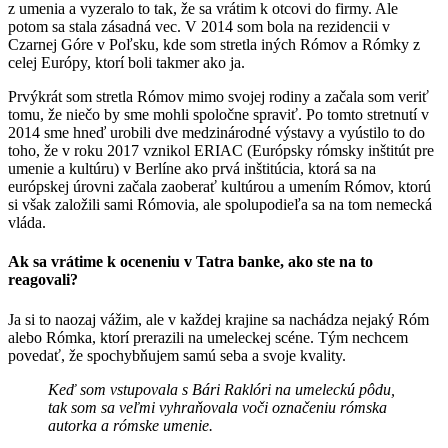
z umenia a vyzeralo to tak, že sa vrátim k otcovi do firmy. Ale
potom sa stala zásadná vec. V 2014 som bola na rezidencii v
Czarnej Góre v Poľsku, kde som stretla iných Rómov a Rómky z
celej Európy, ktorí boli takmer ako ja.
Prvýkrát som stretla Rómov mimo svojej rodiny a začala som veriť
tomu, že niečo by sme mohli spoločne spraviť. Po tomto stretnutí v
2014 sme hneď urobili dve medzinárodné výstavy a vyústilo to do
toho, že v roku 2017 vznikol ERIAC (Európsky rómsky inštitút pre
umenie a kultúru) v Berlíne ako prvá inštitúcia, ktorá sa na
európskej úrovni začala zaoberať kultúrou a umením Rómov, ktorú
si však založili sami Rómovia, ale spolupodieľa sa na tom nemecká
vláda.
Ak sa vrátime k oceneniu v Tatra banke, ako ste na to
reagovali?
Ja si to naozaj vážim, ale v každej krajine sa nachádza nejaký Róm
alebo Rómka, ktorí prerazili na umeleckej scéne. Tým nechcem
povedať, že spochybňujem samú seba a svoje kvality.
Keď som vstupovala s Bári Raklóri na umeleckú pôdu,
tak som sa veľmi vyhraňovala voči označeniu rómska
autorka a rómske umenie.