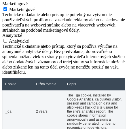
Marketingové
Marketingové
Technické ukladanie alebo prístup je potrebný na vytvorenie
používateľských profilov na zasielanie reklamy alebo na sledovanie
používateľa na webovej stránke alebo na viacerých webových
stránkach na podobné marketingové účely.
Analytické
Analytické
Technické ukladanie alebo prístup, ktorý sa používa výlučne na
anonymné analytické účely. Bez predvolania, dobrovoľného
splnenia požiadaviek zo strany poskytovateľa internetových služieb
alebo dodatočných záznamov od tretej strany sa informácie uložené
alebo získané len na tento účel zvyčajne nemôžu použiť na vašu
identifikáciu.
Cookie
Dĺžka trvania
Popis
The _ga cookie, installed by
Google Analytics, calculates visitor,
session and campaign data and
also keeps track of site usage for
_ga
2 years
the site's analytics report. The
cookie stores information
anonymously and assigns a
randomly generated number to
recognize unique visitors.