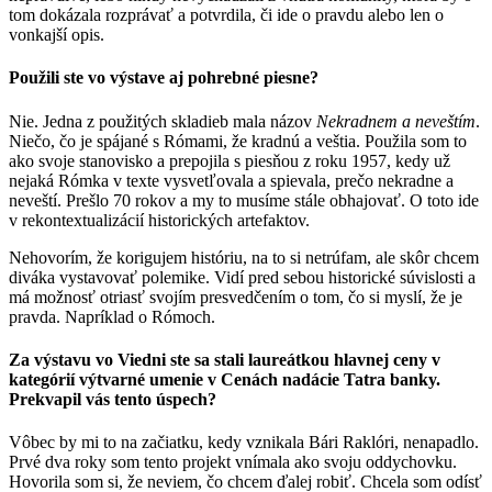
tom dokázala rozprávať a potvrdila, či ide o pravdu alebo len o
vonkajší opis.
Použili ste vo výstave aj pohrebné piesne?
Nie. Jedna z použitých skladieb mala názov
Nekradnem a neveštím
.
Niečo, čo je spájané s Rómami, že kradnú a veštia. Použila som to
ako svoje stanovisko a prepojila s piesňou z roku 1957, kedy už
nejaká Rómka v texte vysvetľovala a spievala, prečo nekradne a
neveští. Prešlo 70 rokov a my to musíme stále obhajovať. O toto ide
v rekontextualizácií historických artefaktov.
Nehovorím, že korigujem históriu, na to si netrúfam, ale skôr chcem
diváka vystavovať polemike. Vidí pred sebou historické súvislosti a
má možnosť otriasť svojím presvedčením o tom, čo si myslí, že je
pravda. Napríklad o Rómoch.
Za výstavu vo Viedni ste sa stali laureátkou hlavnej ceny v
kategórií výtvarné umenie v Cenách nadácie Tatra banky.
Prekvapil vás tento úspech?
Vôbec by mi to na začiatku, kedy vznikala Bári Raklóri, nenapadlo.
Prvé dva roky som tento projekt vnímala ako svoju oddychovku.
Hovorila som si, že neviem, čo chcem ďalej robiť. Chcela som odísť