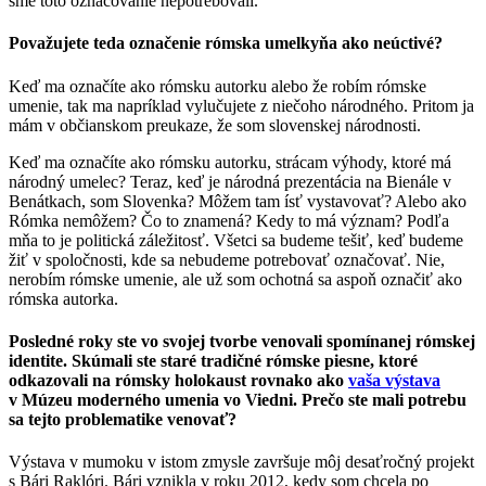
sme toto označovanie nepotrebovali.
Považujete teda označenie rómska umelkyňa ako neúctivé?
Keď ma označíte ako rómsku autorku alebo že robím rómske
umenie, tak ma napríklad vylučujete z niečoho národného. Pritom ja
mám v občianskom preukaze, že som slovenskej národnosti.
Keď ma označíte ako rómsku autorku, strácam výhody, ktoré má
národný umelec? Teraz, keď je národná prezentácia na Bienále v
Benátkach, som Slovenka? Môžem tam ísť vystavovať? Alebo ako
Rómka nemôžem? Čo to znamená? Kedy to má význam? Podľa
mňa to je politická záležitosť. Všetci sa budeme tešiť, keď budeme
žiť v spoločnosti, kde sa nebudeme potrebovať označovať. Nie,
nerobím rómske umenie, ale už som ochotná sa aspoň označiť ako
rómska autorka.
Posledné roky ste vo svojej tvorbe venovali spomínanej rómskej
identite. Skúmali ste staré tradičné rómske piesne, ktoré
odkazovali na rómsky holokaust rovnako ako
vaša výstava
v Múzeu moderného umenia vo Viedni. Prečo ste mali potrebu
sa tejto problematike venovať?
Výstava v mumoku v istom zmysle završuje môj desaťročný projekt
s Bári Raklóri. Bári vznikla v roku 2012, kedy som chcela po