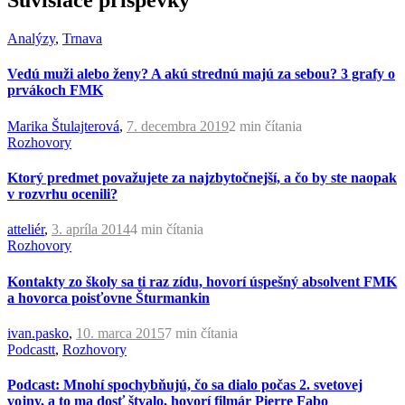
Súvisiace príspevky
Analýzy
,
Trnava
Vedú muži alebo ženy? A akú strednú majú za sebou? 3 grafy o
prvákoch FMK
Marika Štulajterová
,
7. decembra 2019
2 min
čítania
Rozhovory
Ktorý predmet považujete za najzbytočnejší, a čo by ste naopak
v rozvrhu ocenili?
atteliér
,
3. apríla 2014
4 min
čítania
Rozhovory
Kontakty zo školy sa ti raz zídu, hovorí úspešný absolvent FMK
a hovorca poisťovne Šturmankin
ivan.pasko
,
10. marca 2015
7 min
čítania
Podcastt
,
Rozhovory
Podcast: Mnohí spochybňujú, čo sa dialo počas 2. svetovej
vojny, a to ma dosť štvalo, hovorí filmár Pierre Fabo