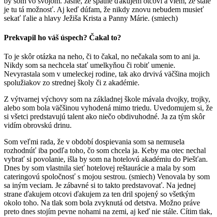
by som vo svojom. Jasné, že spätne ďakujem otcovi a viem, že stále
je tu tá možnosť. Aj keď dúfam, že nikdy znovu nebudem musieť
sekať ľalie a hlavy Ježiša Krista a Panny Márie. (smiech)
Prekvapil ho váš úspech? Čakal to?
To je skôr otázka na neho, či to čakal, no nečakala som to ani ja.
Nikdy som sa nechcela stať umelkyňou či robiť umenie.
Nevyrastala som v umeleckej rodine, tak ako drvivá väčšina mojich
spolužiakov zo strednej školy či z akadémie.
Z výtvarnej výchovy som na základnej škole mávala dvojky, trojky,
alebo som bola väčšinou vyhodená mimo triedu. Uvedomujem si, že
si všetci predstavujú talent ako niečo obdivuhodné. Ja za tým skôr
vidím obrovskú drinu.
Som veľmi rada, že v období dospievania som sa nemusela
rozhodnúť iba podľa toho, čo som chcela ja. Keby ma otec nechal
vybrať si povolanie, išla by som na hotelovú akadémiu do Piešťan.
Dnes by som vlastnila sieť hotelovej reštaurácie a mala by som
cateringovú spoločnosť s mojou sestrou. (smiech) Venovala by som
sa iným veciam. Je zábavné si to takto predstavovať. Na jednej
strane ďakujem otcovi ďakujem za ten dril spojený so všetkým
okolo toho. Na tlak som bola zvyknutá od detstva. Možno práve
preto dnes stojím pevne nohami na zemi, aj keď nie stále. Cítim tlak,