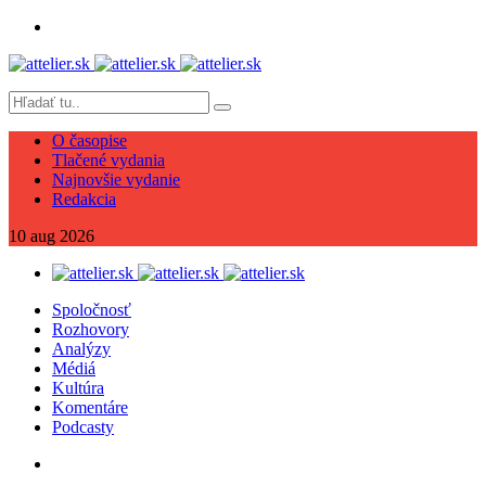
O časopise
Tlačené vydania
Najnovšie vydanie
Redakcia
10
aug
2026
Spoločnosť
Rozhovory
Analýzy
Médiá
Kultúra
Komentáre
Podcasty