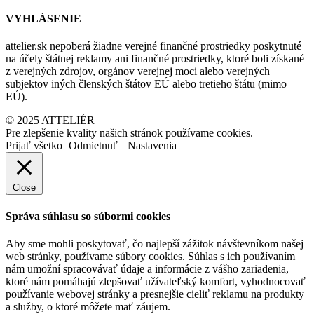
VYHLÁSENIE
attelier.sk nepoberá žiadne verejné finančné prostriedky poskytnuté
na účely štátnej reklamy ani finančné prostriedky, ktoré boli získané
z verejných zdrojov, orgánov verejnej moci alebo verejných
subjektov iných členských štátov EÚ alebo tretieho štátu (mimo
EÚ).
© 2025 ATTELIÉR
Pre zlepšenie kvality našich stránok používame cookies.
Prijať všetko
Odmietnuť
Nastavenia
Close
Správa súhlasu so súbormi cookies
Aby sme mohli poskytovať, čo najlepší zážitok návštevníkom našej
web stránky, používame súbory cookies. Súhlas s ich používaním
nám umožní spracovávať údaje a informácie z vášho zariadenia,
ktoré nám pomáhajú zlepšovať užívateľský komfort, vyhodnocovať
používanie webovej stránky a presnejšie cieliť reklamu na produkty
a služby, o ktoré môžete mať záujem.