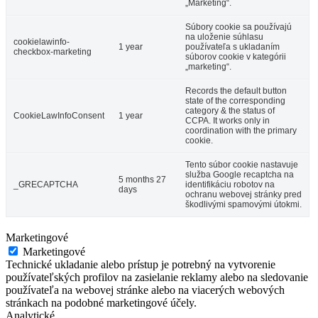
„Marketing“.
Súbory cookie sa používajú
na uloženie súhlasu
cookielawinfo-
1 year
používateľa s ukladaním
checkbox-marketing
súborov cookie v kategórii
„marketing“.
Records the default button
state of the corresponding
category & the status of
CookieLawInfoConsent
1 year
CCPA. It works only in
coordination with the primary
cookie.
Tento súbor cookie nastavuje
služba Google recaptcha na
5 months 27
_GRECAPTCHA
identifikáciu robotov na
days
ochranu webovej stránky pred
škodlivými spamovými útokmi.
Marketingové
Marketingové
Technické ukladanie alebo prístup je potrebný na vytvorenie
používateľských profilov na zasielanie reklamy alebo na sledovanie
používateľa na webovej stránke alebo na viacerých webových
stránkach na podobné marketingové účely.
Analytické