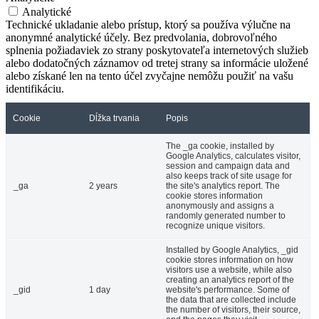
Analytické
Technické ukladanie alebo prístup, ktorý sa používa výlučne na
anonymné analytické účely. Bez predvolania, dobrovoľného
splnenia požiadaviek zo strany poskytovateľa internetových služieb
alebo dodatočných záznamov od tretej strany sa informácie uložené
alebo získané len na tento účel zvyčajne nemôžu použiť na vašu
identifikáciu.
Cookie
Dĺžka trvania
Popis
The _ga cookie, installed by
Google Analytics, calculates visitor,
session and campaign data and
also keeps track of site usage for
_ga
2 years
the site's analytics report. The
cookie stores information
anonymously and assigns a
randomly generated number to
recognize unique visitors.
Installed by Google Analytics, _gid
cookie stores information on how
visitors use a website, while also
creating an analytics report of the
_gid
1 day
website's performance. Some of
the data that are collected include
the number of visitors, their source,