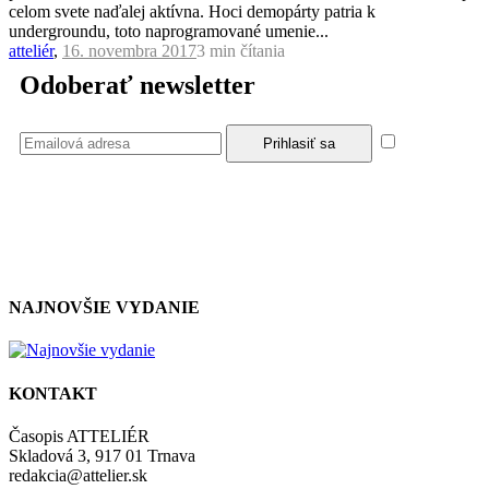
celom svete naďalej aktívna. Hoci demopárty patria k
undergroundu, toto naprogramované umenie...
atteliér
,
16. novembra 2017
3 min
čítania
Odoberať newsletter
Súhlasím
so zásadami a podmienkami ochrany osobných údajov.
NAJNOVŠIE VYDANIE
KONTAKT
Časopis ATTELIÉR
Skladová 3, 917 01 Trnava
redakcia@attelier.sk