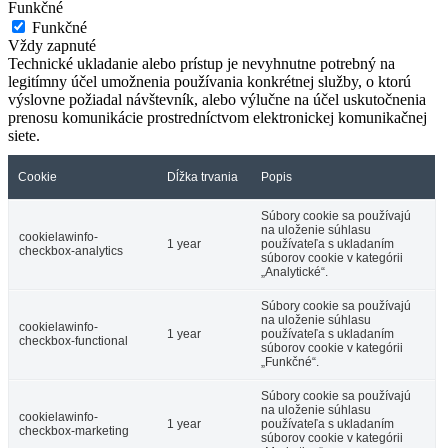
Funkčné
Funkčné
Vždy zapnuté
Technické ukladanie alebo prístup je nevyhnutne potrebný na
legitímny účel umožnenia používania konkrétnej služby, o ktorú
výslovne požiadal návštevník, alebo výlučne na účel uskutočnenia
prenosu komunikácie prostredníctvom elektronickej komunikačnej
siete.
Cookie
Dĺžka trvania
Popis
Súbory cookie sa používajú
na uloženie súhlasu
cookielawinfo-
1 year
používateľa s ukladaním
checkbox-analytics
súborov cookie v kategórii
„Analytické“.
Súbory cookie sa používajú
na uloženie súhlasu
cookielawinfo-
1 year
používateľa s ukladaním
checkbox-functional
súborov cookie v kategórii
„Funkčné“.
Súbory cookie sa používajú
na uloženie súhlasu
cookielawinfo-
1 year
používateľa s ukladaním
checkbox-marketing
súborov cookie v kategórii