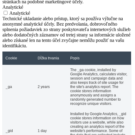
stránkach na podobné marketingové účely.
Analytické
Analytické
Technické ukladanie alebo prístup, ktorý sa používa výlučne na
anonymné analytické účely. Bez predvolania, dobrovoľného
splnenia požiadaviek zo strany poskytovateľa internetových služieb
alebo dodatočných záznamov od tretej strany sa informácie uložené
alebo získané len na tento účel zvyčajne nemôžu použiť na vašu
identifikáciu.
Cookie
Dĺžka trvania
Popis
The _ga cookie, installed by
Google Analytics, calculates visitor,
session and campaign data and
also keeps track of site usage for
_ga
2 years
the site's analytics report. The
cookie stores information
anonymously and assigns a
randomly generated number to
recognize unique visitors.
Installed by Google Analytics, _gid
cookie stores information on how
visitors use a website, while also
creating an analytics report of the
_gid
1 day
website's performance. Some of
the data that are collected include