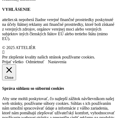
VYHLÁSENIE
attelier.sk nepoberá žiadne verejné finančné prostriedky poskytnuté
na účely štátnej reklamy ani finančné prostriedky, ktoré boli získané
z verejných zdrojov, orgánov verejnej moci alebo verejných
subjektov iných členských štátov EÚ alebo tretieho štátu (mimo
EÚ).
© 2025 ATTELIÉR
Pre zlepšenie kvality našich stránok používame cookies.
Prijať všetko
Odmietnuť
Nastavenia
Close
Správa súhlasu so súbormi cookies
Aby sme mohli poskytovať, čo najlepší zážitok návštevníkom našej
web stránky, používame súbory cookies. Súhlas s ich používaním
nám umožní spracovávať údaje a informácie z vášho zariadenia,
ktoré nám pomáhajú zlepšovať užívateľský komfort, vyhodnocovať
používanie webovej stránky a presnejšie cieliť reklamu na produkty