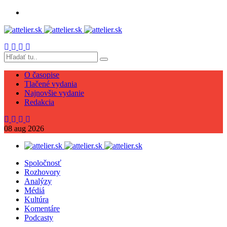
O časopise
Tlačené vydania
Najnovšie vydanie
Redakcia
08
aug
2026
Spoločnosť
Rozhovory
Analýzy
Médiá
Kultúra
Komentáre
Podcasty