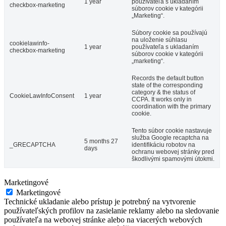
1 year
používateľa s ukladaním
checkbox-marketing
súborov cookie v kategórii
„Marketing“.
Súbory cookie sa používajú
na uloženie súhlasu
cookielawinfo-
1 year
používateľa s ukladaním
checkbox-marketing
súborov cookie v kategórii
„marketing“.
Records the default button
state of the corresponding
category & the status of
CookieLawInfoConsent
1 year
CCPA. It works only in
coordination with the primary
cookie.
Tento súbor cookie nastavuje
služba Google recaptcha na
5 months 27
_GRECAPTCHA
identifikáciu robotov na
days
ochranu webovej stránky pred
škodlivými spamovými útokmi.
Marketingové
Marketingové
Technické ukladanie alebo prístup je potrebný na vytvorenie
používateľských profilov na zasielanie reklamy alebo na sledovanie
používateľa na webovej stránke alebo na viacerých webových