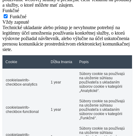
a služby, o ktoré môžete mať záujem.
Funkčné
Funkčné
Vždy zapnuté
Technické ukladanie alebo prístup je nevyhnutne potrebný na
legitímny účel umožnenia používania konkrétnej služby, o ktorú
výslovne požiadal návštevník, alebo výlučne na účel uskutočnenia
prenosu komunikácie prostredníctvom elektronickej komunikačnej
siete.
Cookie
Dĺžka trvania
Popis
Súbory cookie sa používajú
na uloženie súhlasu
cookielawinfo-
1 year
používateľa s ukladaním
checkbox-analytics
súborov cookie v kategórii
„Analytické“.
Súbory cookie sa používajú
na uloženie súhlasu
cookielawinfo-
1 year
používateľa s ukladaním
checkbox-functional
súborov cookie v kategórii
„Funkčné“.
Súbory cookie sa používajú
na uloženie súhlasu
cookielawinfo-