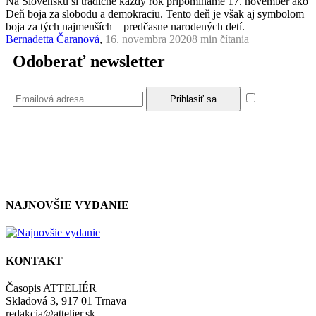
Na Slovensku si tradične každý rok pripomíname 17. november ako
Deň boja za slobodu a demokraciu. Tento deň je však aj symbolom
boja za tých najmenších – predčasne narodených detí.
Bernadetta Čaranová
,
16. novembra 2020
8 min
čítania
Odoberať newsletter
Súhlasím
so zásadami a podmienkami ochrany osobných údajov.
NAJNOVŠIE VYDANIE
KONTAKT
Časopis ATTELIÉR
Skladová 3, 917 01 Trnava
redakcia@attelier.sk