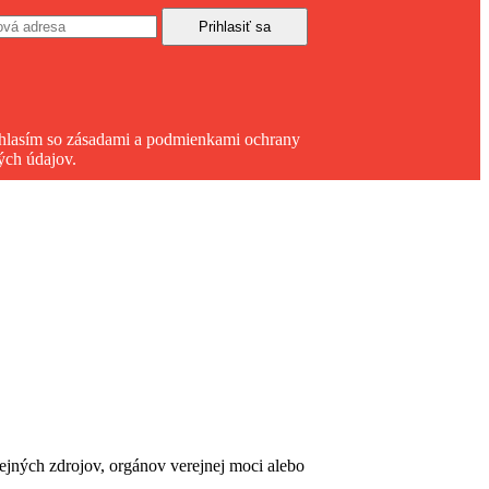
hlasím so zásadami a podmienkami ochrany
ých údajov.
erejných zdrojov, orgánov verejnej moci alebo