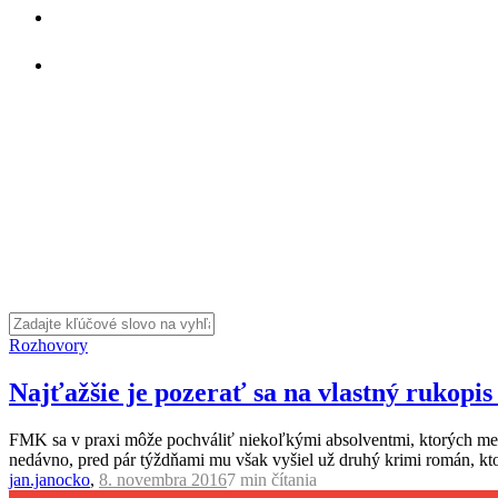
Rozhovory
Najťažšie je pozerať sa na vlastný rukopis
FMK sa v praxi môže pochváliť niekoľkými absolventmi, ktorých m
nedávno, pred pár týždňami mu však vyšiel už druhý krimi román, kt
jan.janocko
,
8. novembra 2016
7 min
čítania