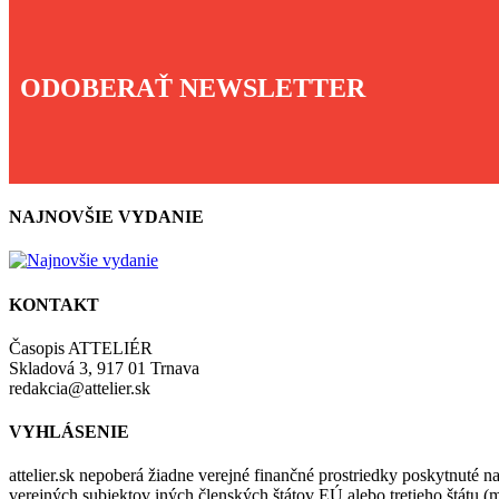
ODOBERAŤ NEWSLETTER
NAJNOVŠIE VYDANIE
KONTAKT
Časopis ATTELIÉR
Skladová 3, 917 01 Trnava
redakcia@attelier.sk
VYHLÁSENIE
attelier.sk nepoberá žiadne verejné finančné prostriedky poskytnuté na
verejných subjektov iných členských štátov EÚ alebo tretieho štátu 