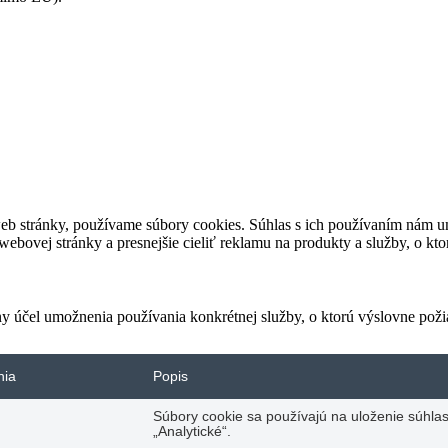
eb stránky, používame súbory cookies. Súhlas s ich používaním nám um
bovej stránky a presnejšie cieliť reklamu na produkty a služby, o kt
ny účel umožnenia používania konkrétnej služby, o ktorú výslovne poži
nia
Popis
Súbory cookie sa používajú na uloženie súhlas
„Analytické“.