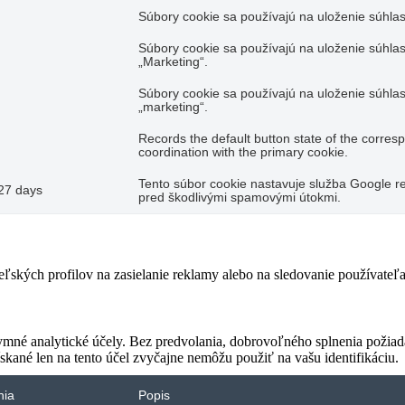
Súbory cookie sa používajú na uloženie súhlas
Súbory cookie sa používajú na uloženie súhlas
„Marketing“.
Súbory cookie sa používajú na uloženie súhlas
„marketing“.
Records the default button state of the corres
coordination with the primary cookie.
Tento súbor cookie nastavuje služba Google re
27 days
pred škodlivými spamovými útokmi.
teľských profilov na zasielanie reklamy alebo na sledovanie používate
ymné analytické účely. Bez predvolania, dobrovoľného splnenia požiada
skané len na tento účel zvyčajne nemôžu použiť na vašu identifikáciu.
nia
Popis