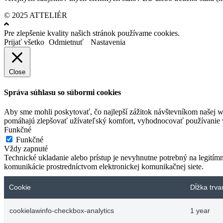
© 2025 ATTELIÉR
Pre zlepšenie kvality našich stránok používame cookies.
Prijať všetko
Odmietnuť
Nastavenia
Close
Správa súhlasu so súbormi cookies
Aby sme mohli poskytovať, čo najlepší zážitok návštevníkom našej w
pomáhajú zlepšovať užívateľský komfort, vyhodnocovať používanie we
Funkčné
Funkčné
Vždy zapnuté
Technické ukladanie alebo prístup je nevyhnutne potrebný na legitím
komunikácie prostredníctvom elektronickej komunikačnej siete.
Cookie
Dĺžka trva
cookielawinfo-checkbox-analytics
1 year