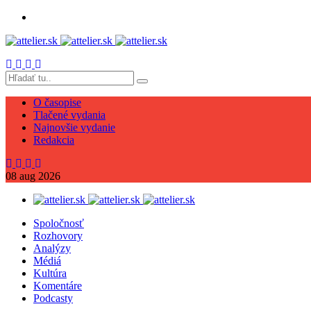
O časopise
Tlačené vydania
Najnovšie vydanie
Redakcia
08
aug
2026
Spoločnosť
Rozhovory
Analýzy
Médiá
Kultúra
Komentáre
Podcasty