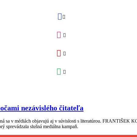
 očami nezávislého čitateľa
ená sa v médiách objavujú aj v súvislosti s literatúrou. FRANTIŠE
orý sprevádzala slušná mediálna kampaň.