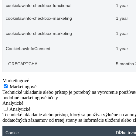
cookielawinfo-checkbox-functional
1 year
cookielawinfo-checkbox-marketing
1 year
cookielawinfo-checkbox-marketing
1 year
CookieLawInfoConsent
1 year
_GRECAPTCHA
5 months 
Marketingové
Marketingové
Technické ukladanie alebo prístup je potrebný na vytvorenie používa
podobné marketingové účely.
Analytické
Analytické
Technické ukladanie alebo prístup, ktorý sa používa výlučne na anon
dodatočných záznamov od tretej strany sa informácie uložené alebo zí
Cookie
Dĺžka trva