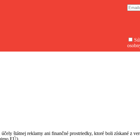
Sú
osobn
 účely štátnej reklamy ani finančné prostriedky, ktoré boli získané z v
(mimo EÚ).