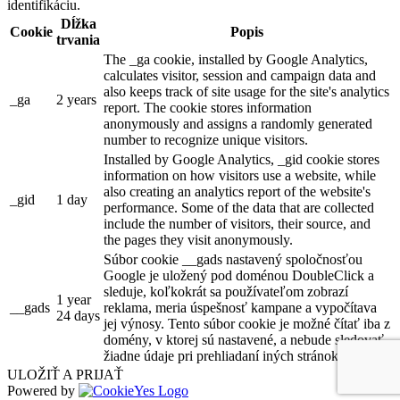
identifikáciu.
Dĺžka
Cookie
Popis
trvania
The _ga cookie, installed by Google Analytics,
calculates visitor, session and campaign data and
also keeps track of site usage for the site's analytics
_ga
2 years
report. The cookie stores information
anonymously and assigns a randomly generated
number to recognize unique visitors.
Installed by Google Analytics, _gid cookie stores
information on how visitors use a website, while
also creating an analytics report of the website's
_gid
1 day
performance. Some of the data that are collected
include the number of visitors, their source, and
the pages they visit anonymously.
Súbor cookie __gads nastavený spoločnosťou
Google je uložený pod doménou DoubleClick a
sleduje, koľkokrát sa používateľom zobrazí
1 year
__gads
reklama, meria úspešnosť kampane a vypočítava
24 days
jej výnosy. Tento súbor cookie je možné čítať iba z
domény, v ktorej sú nastavené, a nebude sledovať
žiadne údaje pri prehliadaní iných stránok.
ULOŽIŤ A PRIJAŤ
Powered by