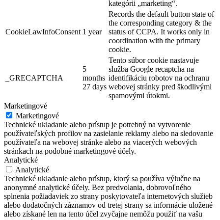
kategórii „marketing“.
Records the default button state of
the corresponding category & the
CookieLawInfoConsent
1 year
status of CCPA. It works only in
coordination with the primary
cookie.
Tento súbor cookie nastavuje
5
služba Google recaptcha na
_GRECAPTCHA
months
identifikáciu robotov na ochranu
27 days
webovej stránky pred škodlivými
spamovými útokmi.
Marketingové
Marketingové
Technické ukladanie alebo prístup je potrebný na vytvorenie
používateľských profilov na zasielanie reklamy alebo na sledovanie
používateľa na webovej stránke alebo na viacerých webových
stránkach na podobné marketingové účely.
Analytické
Analytické
Technické ukladanie alebo prístup, ktorý sa používa výlučne na
anonymné analytické účely. Bez predvolania, dobrovoľného
splnenia požiadaviek zo strany poskytovateľa internetových služieb
alebo dodatočných záznamov od tretej strany sa informácie uložené
alebo získané len na tento účel zvyčajne nemôžu použiť na vašu