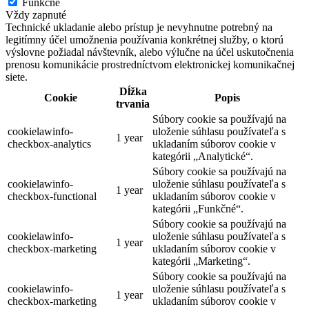
Funkčné
Vždy zapnuté
Technické ukladanie alebo prístup je nevyhnutne potrebný na
legitímny účel umožnenia používania konkrétnej služby, o ktorú
výslovne požiadal návštevník, alebo výlučne na účel uskutočnenia
prenosu komunikácie prostredníctvom elektronickej komunikačnej
siete.
Dĺžka
Cookie
Popis
trvania
Súbory cookie sa používajú na
cookielawinfo-
uloženie súhlasu používateľa s
1 year
checkbox-analytics
ukladaním súborov cookie v
kategórii „Analytické“.
Súbory cookie sa používajú na
cookielawinfo-
uloženie súhlasu používateľa s
1 year
checkbox-functional
ukladaním súborov cookie v
kategórii „Funkčné“.
Súbory cookie sa používajú na
cookielawinfo-
uloženie súhlasu používateľa s
1 year
checkbox-marketing
ukladaním súborov cookie v
kategórii „Marketing“.
Súbory cookie sa používajú na
cookielawinfo-
uloženie súhlasu používateľa s
1 year
checkbox-marketing
ukladaním súborov cookie v