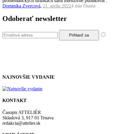
problematických stránkach sami intenzívne publikovať.
Dominika Zvercová
,
21. apríla 2022
4 min
čítania
Odoberať newsletter
Súhlasím so
zásadami a podmienkami ochrany osobných údajov.
NAJNOVŠIE VYDANIE
KONTAKT
Časopis ATTELIÉR
Skladová 3, 917 01 Trnava
redakcia@attelier.sk