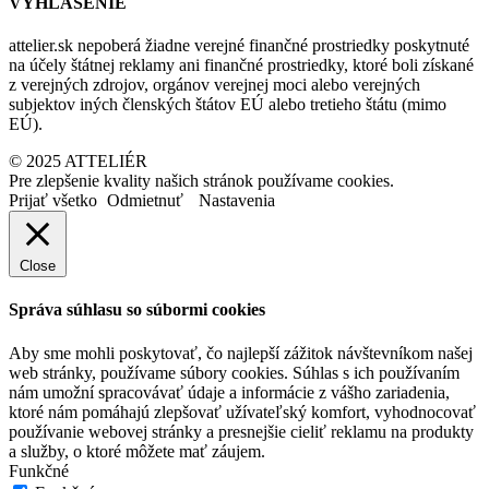
VYHLÁSENIE
attelier.sk nepoberá žiadne verejné finančné prostriedky poskytnuté
na účely štátnej reklamy ani finančné prostriedky, ktoré boli získané
z verejných zdrojov, orgánov verejnej moci alebo verejných
subjektov iných členských štátov EÚ alebo tretieho štátu (mimo
EÚ).
© 2025 ATTELIÉR
Pre zlepšenie kvality našich stránok používame cookies.
Prijať všetko
Odmietnuť
Nastavenia
Close
Správa súhlasu so súbormi cookies
Aby sme mohli poskytovať, čo najlepší zážitok návštevníkom našej
web stránky, používame súbory cookies. Súhlas s ich používaním
nám umožní spracovávať údaje a informácie z vášho zariadenia,
ktoré nám pomáhajú zlepšovať užívateľský komfort, vyhodnocovať
používanie webovej stránky a presnejšie cieliť reklamu na produkty
a služby, o ktoré môžete mať záujem.
Funkčné