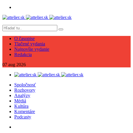
O časopise
Tlačené vydania
Najnovšie vydanie
Redakcia
07
aug
2026
Spoločnosť
Rozhovory
Analýzy
Médiá
Kultúra
Komentáre
Podcasty