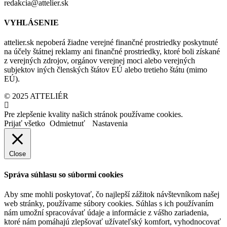
redakcia@attelier.sk
VYHLÁSENIE
attelier.sk nepoberá žiadne verejné finančné prostriedky poskytnuté
na účely štátnej reklamy ani finančné prostriedky, ktoré boli získané
z verejných zdrojov, orgánov verejnej moci alebo verejných
subjektov iných členských štátov EÚ alebo tretieho štátu (mimo
EÚ).
© 2025 ATTELIÉR
Pre zlepšenie kvality našich stránok používame cookies.
Prijať všetko
Odmietnuť
Nastavenia
Close
Správa súhlasu so súbormi cookies
Aby sme mohli poskytovať, čo najlepší zážitok návštevníkom našej
web stránky, používame súbory cookies. Súhlas s ich používaním
nám umožní spracovávať údaje a informácie z vášho zariadenia,
ktoré nám pomáhajú zlepšovať užívateľský komfort, vyhodnocovať