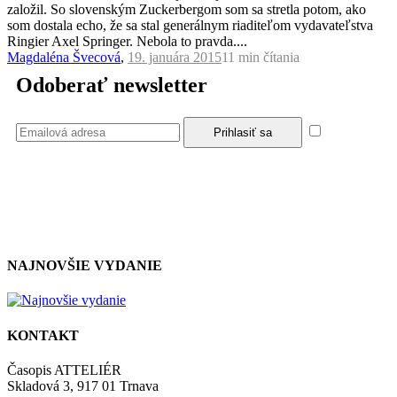
založil. So slovenským Zuckerbergom som sa stretla potom, ako
som dostala echo, že sa stal generálnym riaditeľom vydavateľstva
Ringier Axel Springer. Nebola to pravda....
Magdaléna Švecová
,
19. januára 2015
11 min
čítania
Odoberať newsletter
Súhlasím
so zásadami a podmienkami ochrany osobných údajov.
NAJNOVŠIE VYDANIE
KONTAKT
Časopis ATTELIÉR
Skladová 3, 917 01 Trnava