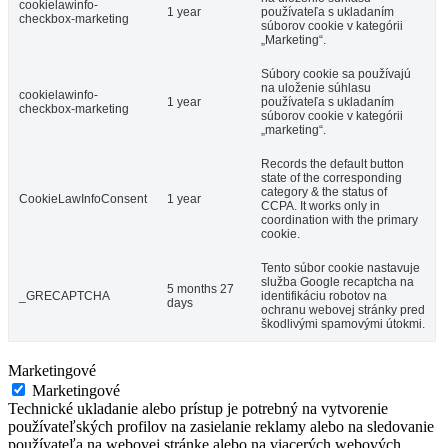
cookielawinfo-
1 year
používateľa s ukladaním
checkbox-marketing
súborov cookie v kategórii
„Marketing“.
Súbory cookie sa používajú
na uloženie súhlasu
cookielawinfo-
1 year
používateľa s ukladaním
checkbox-marketing
súborov cookie v kategórii
„marketing“.
Records the default button
state of the corresponding
category & the status of
CookieLawInfoConsent
1 year
CCPA. It works only in
coordination with the primary
cookie.
Tento súbor cookie nastavuje
služba Google recaptcha na
5 months 27
_GRECAPTCHA
identifikáciu robotov na
days
ochranu webovej stránky pred
škodlivými spamovými útokmi.
Marketingové
Marketingové
Technické ukladanie alebo prístup je potrebný na vytvorenie
používateľských profilov na zasielanie reklamy alebo na sledovanie
používateľa na webovej stránke alebo na viacerých webových