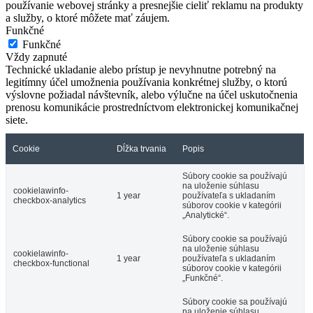
používanie webovej stránky a presnejšie cieliť reklamu na produkty
a služby, o ktoré môžete mať záujem.
Funkčné
Funkčné
Vždy zapnuté
Technické ukladanie alebo prístup je nevyhnutne potrebný na
legitímny účel umožnenia používania konkrétnej služby, o ktorú
výslovne požiadal návštevník, alebo výlučne na účel uskutočnenia
prenosu komunikácie prostredníctvom elektronickej komunikačnej
siete.
Cookie
Dĺžka trvania
Popis
Súbory cookie sa používajú
na uloženie súhlasu
cookielawinfo-
1 year
používateľa s ukladaním
checkbox-analytics
súborov cookie v kategórii
„Analytické“.
Súbory cookie sa používajú
na uloženie súhlasu
cookielawinfo-
1 year
používateľa s ukladaním
checkbox-functional
súborov cookie v kategórii
„Funkčné“.
Súbory cookie sa používajú
na uloženie súhlasu