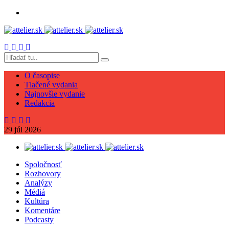
O časopise
Tlačené vydania
Najnovšie vydanie
Redakcia
29
júl
2026
Spoločnosť
Rozhovory
Analýzy
Médiá
Kultúra
Komentáre
Podcasty