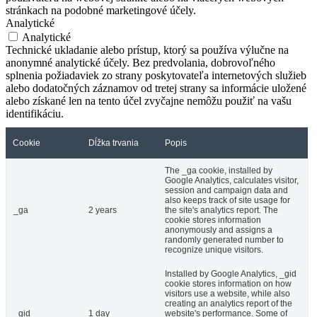
stránkach na podobné marketingové účely.
Analytické
Analytické
Technické ukladanie alebo prístup, ktorý sa používa výlučne na
anonymné analytické účely. Bez predvolania, dobrovoľného
splnenia požiadaviek zo strany poskytovateľa internetových služieb
alebo dodatočných záznamov od tretej strany sa informácie uložené
alebo získané len na tento účel zvyčajne nemôžu použiť na vašu
identifikáciu.
Cookie
Dĺžka trvania
Popis
The _ga cookie, installed by
Google Analytics, calculates visitor,
session and campaign data and
also keeps track of site usage for
_ga
2 years
the site's analytics report. The
cookie stores information
anonymously and assigns a
randomly generated number to
recognize unique visitors.
Installed by Google Analytics, _gid
cookie stores information on how
visitors use a website, while also
creating an analytics report of the
_gid
1 day
website's performance. Some of