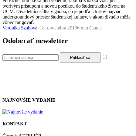
Po ročnej odmlke sa pod vedením Jakuba Kňažka vracajú s
tvorivým prístupom a novou poetikou do študentského života na
UCM. Divadelníci sídlia v garáži, čo je podľa ich slov najviac
undergroundový priestor študentskej kultúry, v akom divadlo môže
vôbec fungovať.
Veronika Szabová
,
18. novembra 2019
6 min
čítania
Odoberať newsletter
Súhlasím so
zásadami a podmienkami ochrany osobných údajov.
NAJNOVŠIE VYDANIE
KONTAKT
Časopis ATTELIÉR