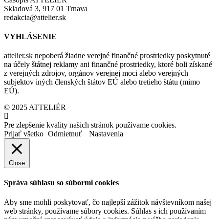
Skladová 3, 917 01 Trnava
redakcia@attelier.sk
VYHLÁSENIE
attelier.sk nepoberá žiadne verejné finančné prostriedky poskytnuté
na účely štátnej reklamy ani finančné prostriedky, ktoré boli získané
z verejných zdrojov, orgánov verejnej moci alebo verejných
subjektov iných členských štátov EÚ alebo tretieho štátu (mimo
EÚ).
© 2025 ATTELIÉR
Pre zlepšenie kvality našich stránok používame cookies.
Prijať všetko
Odmietnuť
Nastavenia
Close
Správa súhlasu so súbormi cookies
Aby sme mohli poskytovať, čo najlepší zážitok návštevníkom našej
web stránky, používame súbory cookies. Súhlas s ich používaním