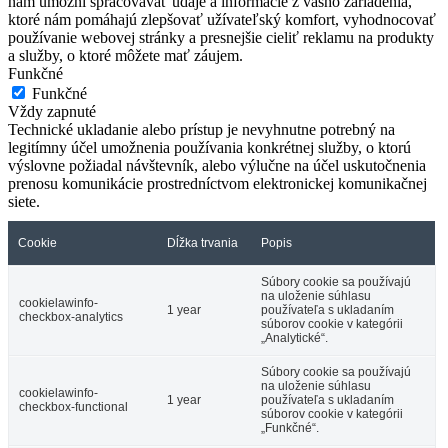
nám umožní spracovávať údaje a informácie z vášho zariadenia,
ktoré nám pomáhajú zlepšovať užívateľský komfort, vyhodnocovať
používanie webovej stránky a presnejšie cieliť reklamu na produkty
a služby, o ktoré môžete mať záujem.
Funkčné
Funkčné
Vždy zapnuté
Technické ukladanie alebo prístup je nevyhnutne potrebný na
legitímny účel umožnenia používania konkrétnej služby, o ktorú
výslovne požiadal návštevník, alebo výlučne na účel uskutočnenia
prenosu komunikácie prostredníctvom elektronickej komunikačnej
siete.
Cookie
Dĺžka trvania
Popis
Súbory cookie sa používajú
na uloženie súhlasu
cookielawinfo-
1 year
používateľa s ukladaním
checkbox-analytics
súborov cookie v kategórii
„Analytické“.
Súbory cookie sa používajú
na uloženie súhlasu
cookielawinfo-
1 year
používateľa s ukladaním
checkbox-functional
súborov cookie v kategórii
„Funkčné“.