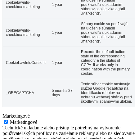
na uloženie súhlasu
cookielawinfo-
1 year
používateľa s ukladaním
checkbox-marketing
súborov cookie v kategórii
„Marketing“.
Súbory cookie sa používajú
na uloženie súhlasu
cookielawinfo-
1 year
používateľa s ukladaním
checkbox-marketing
súborov cookie v kategórii
„marketing“.
Records the default button
state of the corresponding
category & the status of
CookieLawInfoConsent
1 year
CCPA. It works only in
coordination with the primary
cookie.
Tento súbor cookie nastavuje
služba Google recaptcha na
5 months 27
_GRECAPTCHA
identifikáciu robotov na
days
ochranu webovej stránky pred
škodlivými spamovými útokmi.
Marketingové
Marketingové
Technické ukladanie alebo prístup je potrebný na vytvorenie
používateľských profilov na zasielanie reklamy alebo na sledovanie
používateľa na webovej stránke alebo na viacerých webových