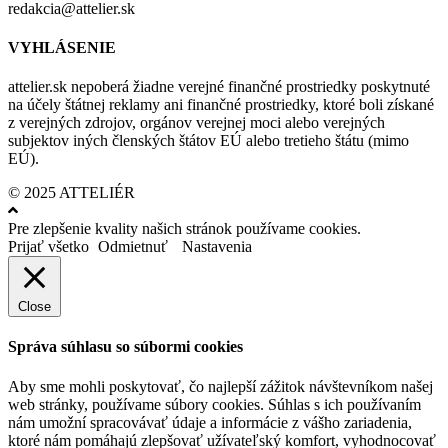
redakcia@attelier.sk
VYHLÁSENIE
attelier.sk nepoberá žiadne verejné finančné prostriedky poskytnuté
na účely štátnej reklamy ani finančné prostriedky, ktoré boli získané
z verejných zdrojov, orgánov verejnej moci alebo verejných
subjektov iných členských štátov EÚ alebo tretieho štátu (mimo
EÚ).
© 2025 ATTELIÉR
Pre zlepšenie kvality našich stránok používame cookies.
Prijať všetko
Odmietnuť
Nastavenia
Close
Správa súhlasu so súbormi cookies
Aby sme mohli poskytovať, čo najlepší zážitok návštevníkom našej
web stránky, používame súbory cookies. Súhlas s ich používaním
nám umožní spracovávať údaje a informácie z vášho zariadenia,
ktoré nám pomáhajú zlepšovať užívateľský komfort, vyhodnocovať