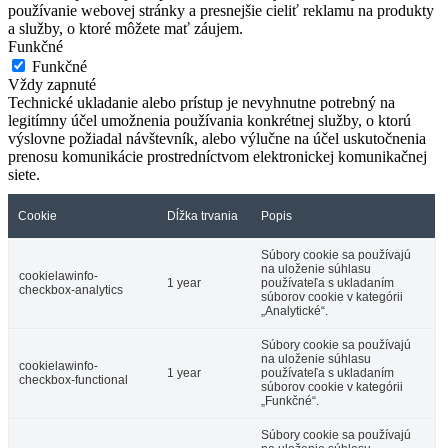
používanie webovej stránky a presnejšie cieliť reklamu na produkty
a služby, o ktoré môžete mať záujem.
Funkčné
Funkčné
Vždy zapnuté
Technické ukladanie alebo prístup je nevyhnutne potrebný na
legitímny účel umožnenia používania konkrétnej služby, o ktorú
výslovne požiadal návštevník, alebo výlučne na účel uskutočnenia
prenosu komunikácie prostredníctvom elektronickej komunikačnej
siete.
Cookie
Dĺžka trvania
Popis
Súbory cookie sa používajú
na uloženie súhlasu
cookielawinfo-
1 year
používateľa s ukladaním
checkbox-analytics
súborov cookie v kategórii
„Analytické“.
Súbory cookie sa používajú
na uloženie súhlasu
cookielawinfo-
1 year
používateľa s ukladaním
checkbox-functional
súborov cookie v kategórii
„Funkčné“.
Súbory cookie sa používajú