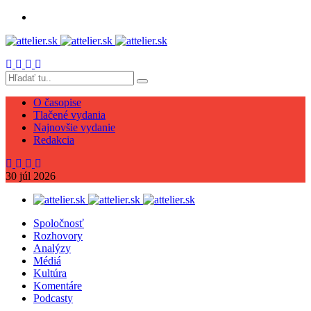
O časopise
Tlačené vydania
Najnovšie vydanie
Redakcia
30
júl
2026
Spoločnosť
Rozhovory
Analýzy
Médiá
Kultúra
Komentáre
Podcasty