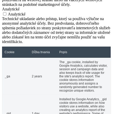
stránkach na podobné marketingové účely.
Analytické
Analytické
Technické ukladanie alebo prístup, ktorý sa používa výlučne na
anonymné analytické účely. Bez predvolania, dobrovoľného
splnenia požiadaviek zo strany poskytovateľa internetových služieb
alebo dodatočných záznamov od tretej strany sa informácie uložené
alebo získané len na tento účel zvyčajne nemôžu použiť na vašu
identifikáciu.
Cookie
Dĺžka trvania
Popis
The _ga cookie, installed by
Google Analytics, calculates visitor,
session and campaign data and
also keeps track of site usage for
_ga
2 years
the site's analytics report. The
cookie stores information
anonymously and assigns a
randomly generated number to
recognize unique visitors.
Installed by Google Analytics, _gid
cookie stores information on how
visitors use a website, while also
creating an analytics report of the
_gid
1 day
website's performance. Some of