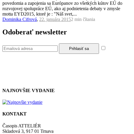
povedomia a zapojenia sa Európanov zo všetkých kútov EÚ do
rozvojovej spolupráce EÚ, ako aj podnietenia debaty v zmysle
motta EYD2015, ktoré je : "Náš svet,...
Dominika Cifrová
,
22. januára 2015
2 min
čítania
Odoberať newsletter
Súhlasím so
zásadami a podmienkami ochrany osobných údajov.
NAJNOVŠIE VYDANIE
KONTAKT
Časopis ATTELIÉR
Skladová 3, 917 01 Trnava