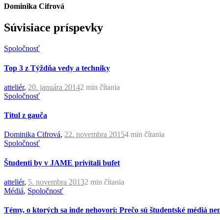
Dominika Cifrová
Súvisiace príspevky
Spoločnosť
Top 3 z Týždňa vedy a techniky
atteliér
,
20. januára 2014
2 min
čítania
Spoločnosť
Titul z gauča
Dominika Cifrová
,
22. novembra 2015
4 min
čítania
Spoločnosť
Študenti by v JAME privítali bufet
atteliér
,
5. novembra 2013
2 min
čítania
Médiá
,
Spoločnosť
Témy, o ktorých sa inde nehovorí: Prečo sú študentské médiá ne