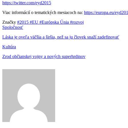
https://twitter.com/eyd2015
Viac informácií o tematických mesiacoch na:
https://europa.eu/eyd20
Značky
#2015
#EU
#Európska Únia
#rozvoj
Spoločnosť
Láska je oveľa väčšia a širšia, než sa ju človek snaží zadefinovať
Kultúra
Zrod občianskej vojny a nových superhrdinov