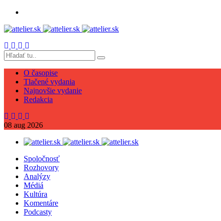
O časopise
Tlačené vydania
Najnovšie vydanie
Redakcia
08
aug
2026
Spoločnosť
Rozhovory
Analýzy
Médiá
Kultúra
Komentáre
Podcasty