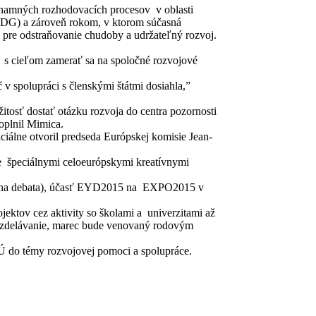
ýznamných rozhodovacích procesov v oblasti
 (MDG) a zároveň rokom, v ktorom súčasná
pre odstraňovanie chudoby a udržateľný rozvoj.
v s cieľom zamerať sa na spoločné rozvojové
v spolupráci s členskými štátmi dosiahla,”
itosť dostať otázku rozvoja do centra pozornosti
doplnil Mimica.
iálne otvoril predseda Európskej komisie Jean-
e špeciálnymi celoeurópskymi kreatívnymi
jedna debata), účasť EYD2015 na EXPO2015 v
ektov cez aktivity so školami a univerzitami až
a vzdelávanie, marec bude venovaný rodovým
Ú do témy rozvojovej pomoci a spolupráce.