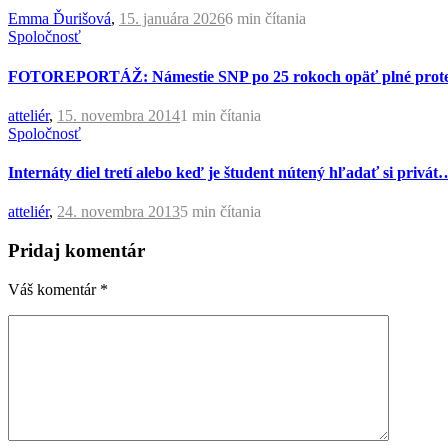
Emma Ďurišová
,
15. januára 2026
6 min
čítania
Spoločnosť
FOTOREPORTÁŽ: Námestie SNP po 25 rokoch opäť plné protest
atteliér
,
15. novembra 2014
1 min
čítania
Spoločnosť
Internáty diel tretí alebo keď je študent nútený hľadať si privát
atteliér
,
24. novembra 2013
5 min
čítania
Pridaj komentár
Váš komentár
*