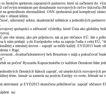
a so širokým spektrom zapojených partnerov, ktorí sú začlenení do v
otiž cieľovým termínom pre dosiahnutie rozvojových cieľov tisícročia
mbri na generálnom zhromaždení OSN zjednotená pod komplexný rámec 
da v oblasti klímy.
osť, súkromný sektor, akademické inštitúcie a jednotlivých partnero
.
jovej spolupráci a zdôrazniť výsledky, ktoré Únia ako globálny hráč 
rozvoj.
re obe strany, ako pre príjemcov, tak aj pre občanov EÚ. Ide o prílež
 že sa k nám pridajú a do Európskeho roku sa zapoja ľudia z celej EÚ, “
onálnej a miestnej úrovni – zapojiť sa môže každý. EYD2015 bude ofic
denia v Rige.
rovnosti , dvadsaťkilometrový beh Bruselom v máji a pokračovať bud
py”.
8 debát na počesť Ryszarda Kapuscinského (v každom členskom štáte 
dnotlivých členských štátoch zapojiť, od umeleckých rozvojových proj
álnej téme. Január sa zameria na pozíciu Európy vo svete, február n
ými aktivitami je EYD2015 skutočnou príležitosťou zapojiť občanov E
nájdete na: