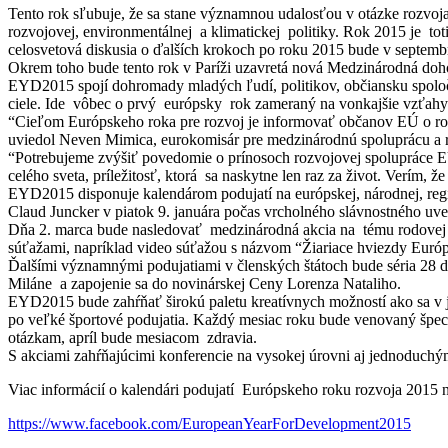
Tento rok sľubuje, že sa stane významnou udalosťou v otázke rozvoj
rozvojovej, environmentálnej a klimatickej politiky. Rok 2015 je t
celosvetová diskusia o ďalších krokoch po roku 2015 bude v septe
Okrem toho bude tento rok v Paríži uzavretá nová Medzinárodná doho
EYD2015 spojí dohromady mladých ľudí, politikov, občiansku spoločn
ciele. Ide vôbec o prvý európsky rok zameraný na vonkajšie vzťahy
“Cieľom Európskeho roka pre rozvoj je informovať občanov EÚ o rozvo
uviedol Neven Mimica, eurokomisár pre medzinárodnú spoluprácu a 
“Potrebujeme zvýšiť povedomie o prínosoch rozvojovej spolupráce EÚ p
celého sveta, príležitosť, ktorá sa naskytne len raz za život. Verím,
EYD2015 disponuje kalendárom podujatí na európskej, národnej, regi
Claud Juncker v piatok 9. januára počas vrcholného slávnostného uve
Dňa 2. marca bude nasledovať medzinárodná akcia na tému rodovej 
súťažami, napríklad video súťažou s názvom “Žiariace hviezdy Euró
Ďalšími významnými podujatiami v členských štátoch bude séria 2
Miláne a zapojenie sa do novinárskej Ceny Lorenza Nataliho.
EYD2015 bude zahŕňať širokú paletu kreatívnych možností ako sa v je
po veľké športové podujatia. Každý mesiac roku bude venovaný špeci
otázkam, apríl bude mesiacom zdravia.
S akciami zahŕňajúcimi konferencie na vysokej úrovni aj jednoduch
Viac informácií o kalendári podujatí Európskeho roku rozvoja 2015 
https://www.facebook.com/EuropeanYearForDevelopment2015