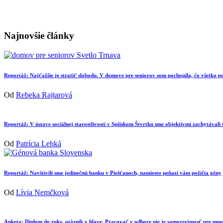
Najnovšie články
Reportáž: Najťažšie je stratiť slobodu. V domove pre seniorov som pochopila, čo všetko
Od
Rebeka Rajtarová
Reportáž: V ústave sociálnej starostlivosti v Spišskom Štvrtku sme objektívmi zachytávali
Od
Patrícia Lehká
Reportáž: Navštívili sme jedinečnú banku v Piešťanoch, namiesto peňazí vám požičia gény
Od
Lívia Nemčková
Anketa: Diplom do ruky, otáznik v hlave. Pracovať v odbore nie je samozrejmosť pre mn