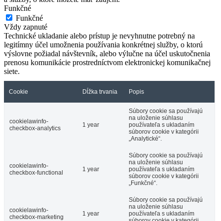
Funkčné
Funkčné
Vždy zapnuté
Technické ukladanie alebo prístup je nevyhnutne potrebný na
legitímny účel umožnenia používania konkrétnej služby, o ktorú
výslovne požiadal návštevník, alebo výlučne na účel uskutočnenia
prenosu komunikácie prostredníctvom elektronickej komunikačnej
siete.
Cookie
Dĺžka trvania
Popis
Súbory cookie sa používajú
na uloženie súhlasu
cookielawinfo-
1 year
používateľa s ukladaním
checkbox-analytics
súborov cookie v kategórii
„Analytické“.
Súbory cookie sa používajú
na uloženie súhlasu
cookielawinfo-
1 year
používateľa s ukladaním
checkbox-functional
súborov cookie v kategórii
„Funkčné“.
Súbory cookie sa používajú
na uloženie súhlasu
cookielawinfo-
1 year
používateľa s ukladaním
checkbox-marketing
súborov cookie v kategórii