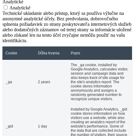
Analytické
Analytické
Technické ukladanie alebo prístup, ktorý sa používa výlučne na
anonymné analytické účely. Bez predvolania, dobrovoľného
splnenia požiadaviek zo strany poskytovateľa internetových služieb
alebo dodatočných záznamov od tretej strany sa informácie uložené
alebo získané len na tento účel zvyčajne nemôžu použiť na vašu
identifikáciu.
Cookie
Dĺžka trvania
Popis
The _ga cookie, installed by
Google Analytics, calculates visitor,
session and campaign data and
also keeps track of site usage for
_ga
2 years
the site's analytics report. The
cookie stores information
anonymously and assigns a
randomly generated number to
recognize unique visitors.
Installed by Google Analytics, _gid
cookie stores information on how
visitors use a website, while also
creating an analytics report of the
_gid
1 day
website's performance. Some of
the data that are collected include
the number of visitors, their source,