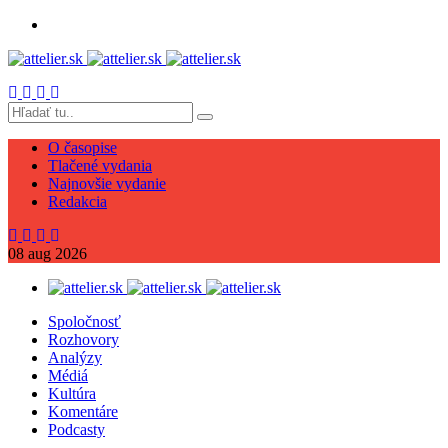
O časopise
Tlačené vydania
Najnovšie vydanie
Redakcia
08
aug
2026
Spoločnosť
Rozhovory
Analýzy
Médiá
Kultúra
Komentáre
Podcasty