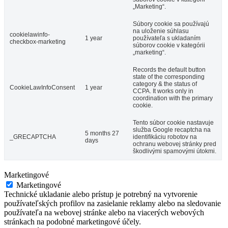
„Marketing“.
Súbory cookie sa používajú
na uloženie súhlasu
cookielawinfo-
1 year
používateľa s ukladaním
checkbox-marketing
súborov cookie v kategórii
„marketing“.
Records the default button
state of the corresponding
category & the status of
CookieLawInfoConsent
1 year
CCPA. It works only in
coordination with the primary
cookie.
Tento súbor cookie nastavuje
služba Google recaptcha na
5 months 27
_GRECAPTCHA
identifikáciu robotov na
days
ochranu webovej stránky pred
škodlivými spamovými útokmi.
Marketingové
Marketingové
Technické ukladanie alebo prístup je potrebný na vytvorenie
používateľských profilov na zasielanie reklamy alebo na sledovanie
používateľa na webovej stránke alebo na viacerých webových
stránkach na podobné marketingové účely.