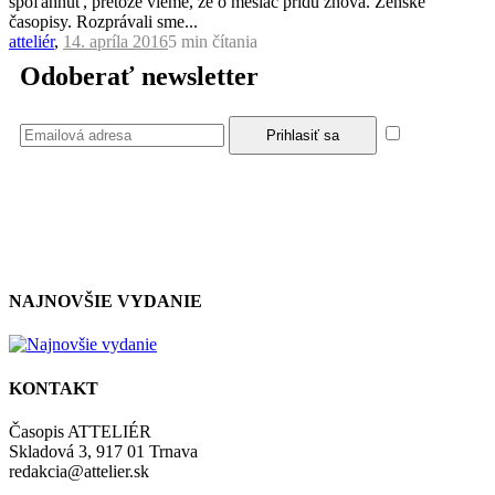
spoľahnúť, pretože vieme, že o mesiac prídu znova. Ženské
časopisy. Rozprávali sme...
atteliér
,
14. apríla 2016
5 min
čítania
Odoberať newsletter
Súhlasím
so zásadami a podmienkami ochrany osobných údajov.
NAJNOVŠIE VYDANIE
KONTAKT
Časopis ATTELIÉR
Skladová 3, 917 01 Trnava
redakcia@attelier.sk