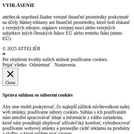
VYHLÁSENIE
attelier.sk nepoberá žiadne verejné finančné prostriedky poskytnuté
na účely štátnej reklamy ani finančné prostriedky, ktoré boli získané
z verejných zdrojov, orgánov verejnej moci alebo verejných
subjektov iných členských štátov EÚ alebo tretieho štátu (mimo
EÚ).
© 2025 ATTELIÉR
Pre zlepšenie kvality našich stránok používame cookies.
Prijať všetko
Odmietnuť
Nastavenia
Close
Správa súhlasu so súbormi cookies
Aby sme mohli poskytovať, čo najlepší zážitok návštevníkom našej
web stránky, používame súbory cookies. Súhlas s ich používaním
nám umožní spracovávať údaje a informácie z vášho zariadenia,
ktoré nám pomáhajú zlepšovať užívateľský komfort, vyhodnocovať
používanie webovej stránky a presnejšie cieliť reklamu na produkty
a služby, o ktoré môžete mať záujem.