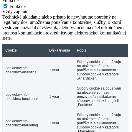
Funkčné
Funkčné
Vždy zapnuté
Technické ukladanie alebo prístup je nevyhnutne potrebný na
legitímny účel umožnenia používania konkrétnej služby, o ktorú
výslovne požiadal návštevník, alebo výlučne na účel uskutočnenia
prenosu komunikácie prostredníctvom elektronickej komunikačnej
siete.
Cookie
Dĺžka trvania
Popis
Súbory cookie sa používajú
na uloženie súhlasu
cookielawinfo-
1 year
používateľa s ukladaním
checkbox-analytics
súborov cookie v kategórii
„Analytické“.
Súbory cookie sa používajú
na uloženie súhlasu
cookielawinfo-
1 year
používateľa s ukladaním
checkbox-functional
súborov cookie v kategórii
„Funkčné“.
Súbory cookie sa používajú
na uloženie súhlasu
cookielawinfo-
1 year
používateľa s ukladaním
checkbox-marketing
súborov cookie v kategórii
„Marketing“.