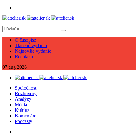
O časopise
Tlačené vydania
Najnovšie vydanie
Redakcia
07
aug
2026
Spoločnosť
Rozhovory
Analýzy
Médiá
Kultúra
Komentáre
Podcasty