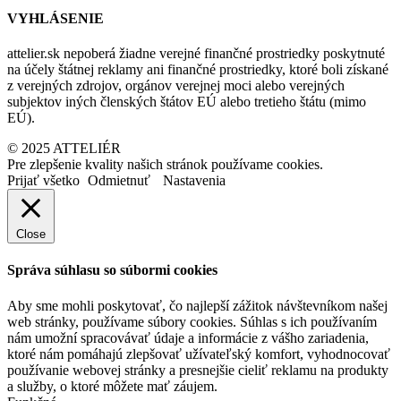
VYHLÁSENIE
attelier.sk nepoberá žiadne verejné finančné prostriedky poskytnuté
na účely štátnej reklamy ani finančné prostriedky, ktoré boli získané
z verejných zdrojov, orgánov verejnej moci alebo verejných
subjektov iných členských štátov EÚ alebo tretieho štátu (mimo
EÚ).
© 2025 ATTELIÉR
Pre zlepšenie kvality našich stránok používame cookies.
Prijať všetko
Odmietnuť
Nastavenia
Close
Správa súhlasu so súbormi cookies
Aby sme mohli poskytovať, čo najlepší zážitok návštevníkom našej
web stránky, používame súbory cookies. Súhlas s ich používaním
nám umožní spracovávať údaje a informácie z vášho zariadenia,
ktoré nám pomáhajú zlepšovať užívateľský komfort, vyhodnocovať
používanie webovej stránky a presnejšie cieliť reklamu na produkty
a služby, o ktoré môžete mať záujem.