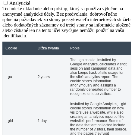
Analytické
Technické ukladanie alebo prístup, ktorý sa používa výlučne na
anonymné analytické účely. Bez predvolania, dobrovoľného
splnenia požiadaviek zo strany poskytovateľa internetových služieb
alebo dodatočných záznamov od tretej strany sa informácie uložené
alebo získané len na tento účel zvyčajne nemôžu použiť na vašu
identifikáciu.
Cookie
Dĺžka trvania
Popis
The _ga cookie, installed by
Google Analytics, calculates visitor,
session and campaign data and
also keeps track of site usage for
_ga
2 years
the site's analytics report. The
cookie stores information
anonymously and assigns a
randomly generated number to
recognize unique visitors.
Installed by Google Analytics, _gid
cookie stores information on how
visitors use a website, while also
creating an analytics report of the
_gid
1 day
website's performance. Some of
the data that are collected include
the number of visitors, their source,
and the pages they visit