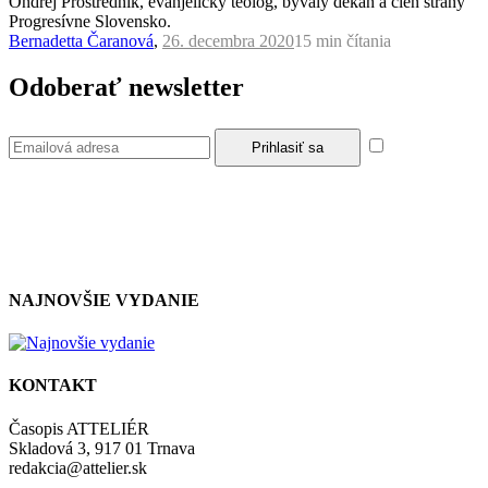
Ondrej Prostredník, evanjelický teológ, bývalý dekan a člen strany
Progresívne Slovensko.
Bernadetta Čaranová
,
26. decembra 2020
15 min
čítania
Odoberať newsletter
Súhlasím so
zásadami a podmienkami ochrany osobných údajov.
NAJNOVŠIE VYDANIE
KONTAKT
Časopis ATTELIÉR
Skladová 3, 917 01 Trnava
redakcia@attelier.sk