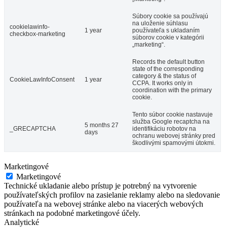
Súbory cookie sa používajú
na uloženie súhlasu
cookielawinfo-
1 year
používateľa s ukladaním
checkbox-marketing
súborov cookie v kategórii
„marketing“.
Records the default button
state of the corresponding
category & the status of
CookieLawInfoConsent
1 year
CCPA. It works only in
coordination with the primary
cookie.
Tento súbor cookie nastavuje
služba Google recaptcha na
5 months 27
_GRECAPTCHA
identifikáciu robotov na
days
ochranu webovej stránky pred
škodlivými spamovými útokmi.
Marketingové
Marketingové
Technické ukladanie alebo prístup je potrebný na vytvorenie
používateľských profilov na zasielanie reklamy alebo na sledovanie
používateľa na webovej stránke alebo na viacerých webových
stránkach na podobné marketingové účely.
Analytické