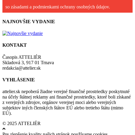
so zásadami a podmienkami ochrany osobných údajov.
NAJNOVŠIE VYDANIE
KONTAKT
Časopis ATTELIÉR
Skladová 3, 917 01 Trnava
redakcia@attelier.sk
VYHLÁSENIE
attelier.sk nepoberá žiadne verejné finančné prostriedky poskytnuté
na účely štátnej reklamy ani finančné prostriedky, ktoré boli získané
z verejných zdrojov, orgánov verejnej moci alebo verejných
subjektov iných členských štátov EÚ alebo tretieho štátu (mimo
EÚ).
© 2025 ATTELIÉR
Pre zlepšenie kvality našich stránok používame cookies.