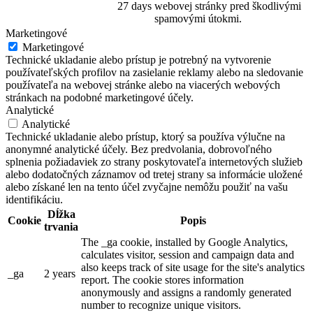
27 days
webovej stránky pred škodlivými
spamovými útokmi.
Marketingové
Marketingové
Technické ukladanie alebo prístup je potrebný na vytvorenie
používateľských profilov na zasielanie reklamy alebo na sledovanie
používateľa na webovej stránke alebo na viacerých webových
stránkach na podobné marketingové účely.
Analytické
Analytické
Technické ukladanie alebo prístup, ktorý sa používa výlučne na
anonymné analytické účely. Bez predvolania, dobrovoľného
splnenia požiadaviek zo strany poskytovateľa internetových služieb
alebo dodatočných záznamov od tretej strany sa informácie uložené
alebo získané len na tento účel zvyčajne nemôžu použiť na vašu
identifikáciu.
Dĺžka
Cookie
Popis
trvania
The _ga cookie, installed by Google Analytics,
calculates visitor, session and campaign data and
also keeps track of site usage for the site's analytics
_ga
2 years
report. The cookie stores information
anonymously and assigns a randomly generated
number to recognize unique visitors.