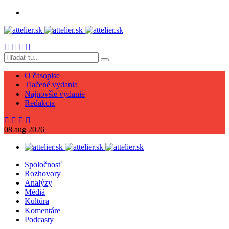
O časopise
Tlačené vydania
Najnovšie vydanie
Redakcia
08
aug
2026
Spoločnosť
Rozhovory
Analýzy
Médiá
Kultúra
Komentáre
Podcasty