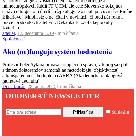
V polovici augusta zasiahla nielen katedru etnológie a
mimoeurópskych štúdii FF UCM, ale celé Slovensko šokujúca
správa o tragickom úmrtí našej kolegyne a spolupracovníčky Emílie
Bihariovej. Mnohí ste o nej čítali v novinách, či pred pár rokmi
práve na stránkach atteliéru. Dekanka Filozofickej fakulty
Katarína...
atteliér
,
12. decembra 2019
7 min
čítania
Spoločnosť
Ako (ne)funguje systém hodnotenia
Profesor Peter Sýkora prináša komplexnú správu, v ktorej sa spolu
s tímom doktorandov zamerali na metodológiu, objektívnosť
a transparentnosť hodnotenia ARRA (Akademická rankingová a
ratingová agentúra).
Ďusi Tamáš
,
28. apríla 2015
1 min
čítania
ODOBERAŤ NEWSLETTER
Súhlasím