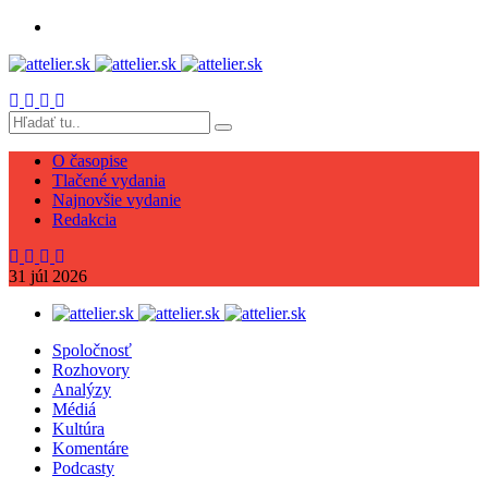
O časopise
Tlačené vydania
Najnovšie vydanie
Redakcia
31
júl
2026
Spoločnosť
Rozhovory
Analýzy
Médiá
Kultúra
Komentáre
Podcasty