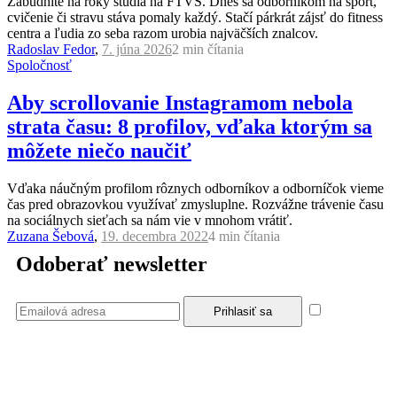
Zabudnite na roky štúdia na FTVŠ. Dnes sa odborníkom na šport,
cvičenie či stravu stáva pomaly každý. Stačí párkrát zájsť do fitness
centra a ľudia zo seba razom urobia najväčších znalcov.
Radoslav Fedor
,
7. júna 2026
2 min
čítania
Spoločnosť
Aby scrollovanie Instagramom nebola
strata času: 8 profilov, vďaka ktorým sa
môžete niečo naučiť
Vďaka náučným profilom rôznych odborníkov a odborníčok vieme
čas pred obrazovkou využívať zmysluplne. Rozvážne trávenie času
na sociálnych sieťach sa nám vie v mnohom vrátiť.
Zuzana Šebová
,
19. decembra 2022
4 min
čítania
Odoberať newsletter
Súhlasím