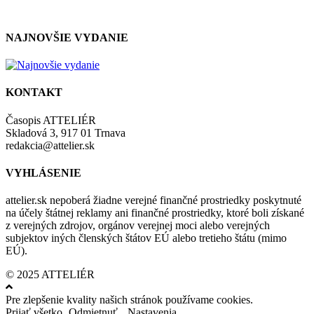
so zásadami a podmienkami ochrany osobných údajov.
NAJNOVŠIE VYDANIE
KONTAKT
Časopis ATTELIÉR
Skladová 3, 917 01 Trnava
redakcia@attelier.sk
VYHLÁSENIE
attelier.sk nepoberá žiadne verejné finančné prostriedky poskytnuté
na účely štátnej reklamy ani finančné prostriedky, ktoré boli získané
z verejných zdrojov, orgánov verejnej moci alebo verejných
subjektov iných členských štátov EÚ alebo tretieho štátu (mimo
EÚ).
© 2025 ATTELIÉR
Pre zlepšenie kvality našich stránok používame cookies.
Prijať všetko
Odmietnuť
Nastavenia