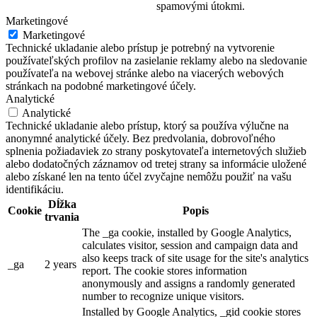
spamovými útokmi.
Marketingové
Marketingové
Technické ukladanie alebo prístup je potrebný na vytvorenie
používateľských profilov na zasielanie reklamy alebo na sledovanie
používateľa na webovej stránke alebo na viacerých webových
stránkach na podobné marketingové účely.
Analytické
Analytické
Technické ukladanie alebo prístup, ktorý sa používa výlučne na
anonymné analytické účely. Bez predvolania, dobrovoľného
splnenia požiadaviek zo strany poskytovateľa internetových služieb
alebo dodatočných záznamov od tretej strany sa informácie uložené
alebo získané len na tento účel zvyčajne nemôžu použiť na vašu
identifikáciu.
Dĺžka
Cookie
Popis
trvania
The _ga cookie, installed by Google Analytics,
calculates visitor, session and campaign data and
also keeps track of site usage for the site's analytics
_ga
2 years
report. The cookie stores information
anonymously and assigns a randomly generated
number to recognize unique visitors.
Installed by Google Analytics, _gid cookie stores