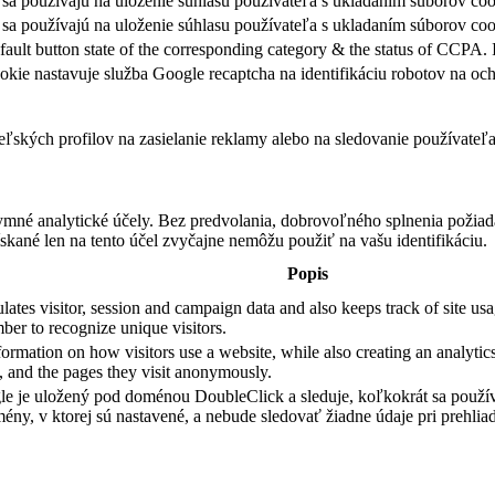
sa používajú na uloženie súhlasu používateľa s ukladaním súborov coo
sa používajú na uloženie súhlasu používateľa s ukladaním súborov cook
fault button state of the corresponding category & the status of CCPA. 
okie nastavuje služba Google recaptcha na identifikáciu robotov na 
teľských profilov na zasielanie reklamy alebo na sledovanie používate
ymné analytické účely. Bez predvolania, dobrovoľného splnenia požiada
skané len na tento účel zvyčajne nemôžu použiť na vašu identifikáciu.
Popis
ates visitor, session and campaign data and also keeps track of site usag
er to recognize unique visitors.
formation on how visitors use a website, while also creating an analytics
e, and the pages they visit anonymously.
e je uložený pod doménou DoubleClick a sleduje, koľkokrát sa použív
ény, v ktorej sú nastavené, a nebude sledovať žiadne údaje pri prehliad