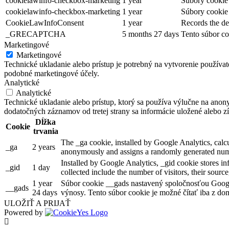
cookielawinfo-checkbox-marketing
1 year
Súbory cookie 
cookielawinfo-checkbox-marketing
1 year
Súbory cookie 
CookieLawInfoConsent
1 year
Records the de
_GRECAPTCHA
5 months 27 days
Tento súbor co
Marketingové
Marketingové
Technické ukladanie alebo prístup je potrebný na vytvorenie používa
podobné marketingové účely.
Analytické
Analytické
Technické ukladanie alebo prístup, ktorý sa používa výlučne na anon
dodatočných záznamov od tretej strany sa informácie uložené alebo zí
Dĺžka
Cookie
trvania
The _ga cookie, installed by Google Analytics, calcul
_ga
2 years
anonymously and assigns a randomly generated numb
Installed by Google Analytics, _gid cookie stores in
_gid
1 day
collected include the number of visitors, their sourc
1 year
Súbor cookie __gads nastavený spoločnosťou Googl
__gads
24 days
výnosy. Tento súbor cookie je možné čítať iba z dom
ULOŽIŤ A PRIJAŤ
Powered by