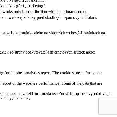
kie v kategórii „Marketing“.
ie v kategórii „marketing“.
It works only in coordination with the primary cookie.
ochranu webovej stránky pred škodlivými spamovými útokmi.
ľa na webovej stránke alebo na viacerých webových stránkach na
viek zo strany poskytovateľa internetových služieb alebo
e for the site's analytics report. The cookie stores information
 report of the website's performance. Some of the data that are
ateľom zobrazí reklama, meria úspešnosť kampane a vypočítava jej
aní iných stránok.