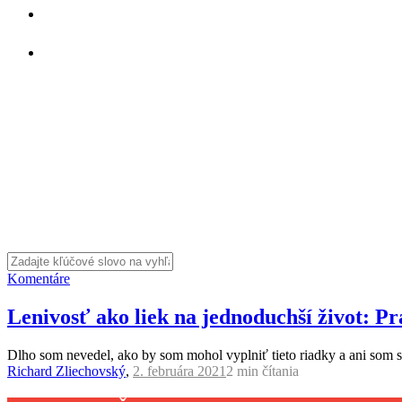
Komentáre
Lenivosť ako liek na jednoduchší život: P
Dlho som nevedel, ako by som mohol vyplniť tieto riadky a ani som s
Richard Zliechovský
,
2. februára 2021
2 min
čítania