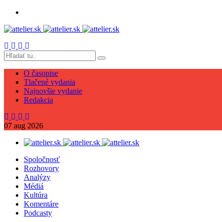
O časopise
Tlačené vydania
Najnovšie vydanie
Redakcia
07
aug
2026
Spoločnosť
Rozhovory
Analýzy
Médiá
Kultúra
Komentáre
Podcasty