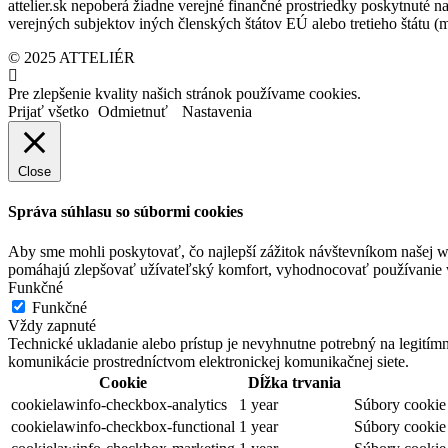
attelier.sk nepoberá žiadne verejné finančné prostriedky poskytnuté na
verejných subjektov iných členských štátov EÚ alebo tretieho štátu 
© 2025 ATTELIÉR
Pre zlepšenie kvality našich stránok používame cookies.
Prijať všetko
Odmietnuť
Nastavenia
Close
Správa súhlasu so súbormi cookies
Aby sme mohli poskytovať, čo najlepší zážitok návštevníkom našej w
pomáhajú zlepšovať užívateľský komfort, vyhodnocovať používanie we
Funkčné
Funkčné
Vždy zapnuté
Technické ukladanie alebo prístup je nevyhnutne potrebný na legitím
komunikácie prostredníctvom elektronickej komunikačnej siete.
Cookie
Dĺžka trvania
cookielawinfo-checkbox-analytics
1 year
Súbory cookie 
cookielawinfo-checkbox-functional
1 year
Súbory cookie 