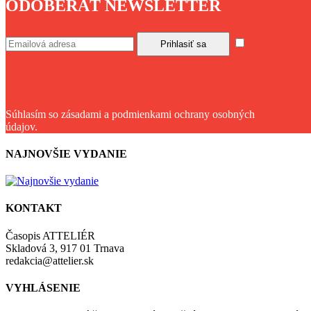
ODOBERAŤ NEWSLETTER
Súhlasím so zásadami a podmienkami ochrany osobných
údajov.
NAJNOVŠIE VYDANIE
KONTAKT
Časopis ATTELIÉR
Skladová 3, 917 01 Trnava
redakcia@attelier.sk
VYHLÁSENIE