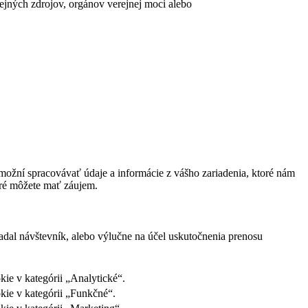
erejných zdrojov, orgánov verejnej moci alebo
ožní spracovávať údaje a informácie z vášho zariadenia, ktoré nám
oré môžete mať záujem.
adal návštevník, alebo výlučne na účel uskutočnenia prenosu
ie v kategórii „Analytické“.
kie v kategórii „Funkčné“.