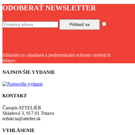
ODOBERAŤ NEWSLETTER
Súhlasím so zásadami a podmienkami ochrany osobných
údajov.
NAJNOVŠIE VYDANIE
KONTAKT
Časopis ATTELIÉR
Skladová 3, 917 01 Trnava
redakcia@attelier.sk
VYHLÁSENIE