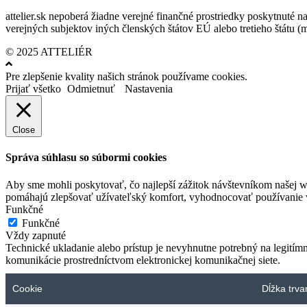
attelier.sk nepoberá žiadne verejné finančné prostriedky poskytnuté na
verejných subjektov iných členských štátov EÚ alebo tretieho štátu 
© 2025 ATTELIÉR
Pre zlepšenie kvality našich stránok používame cookies.
Prijať všetko
Odmietnuť
Nastavenia
Close
Správa súhlasu so súbormi cookies
Aby sme mohli poskytovať, čo najlepší zážitok návštevníkom našej w
pomáhajú zlepšovať užívateľský komfort, vyhodnocovať používanie we
Funkčné
Funkčné
Vždy zapnuté
Technické ukladanie alebo prístup je nevyhnutne potrebný na legitím
komunikácie prostredníctvom elektronickej komunikačnej siete.
Cookie
Dĺžka trva