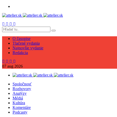
O časopise
Tlačené vydania
Najnovšie vydanie
Redakcia
07
aug
2026
Spoločnosť
Rozhovory
Analýzy
Médiá
Kultúra
Komentáre
Podcasty