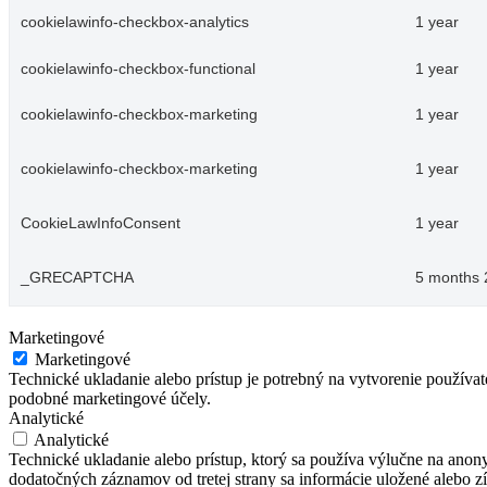
cookielawinfo-checkbox-analytics
1 year
cookielawinfo-checkbox-functional
1 year
cookielawinfo-checkbox-marketing
1 year
cookielawinfo-checkbox-marketing
1 year
CookieLawInfoConsent
1 year
_GRECAPTCHA
5 months 
Marketingové
Marketingové
Technické ukladanie alebo prístup je potrebný na vytvorenie používa
podobné marketingové účely.
Analytické
Analytické
Technické ukladanie alebo prístup, ktorý sa používa výlučne na anon
dodatočných záznamov od tretej strany sa informácie uložené alebo zí