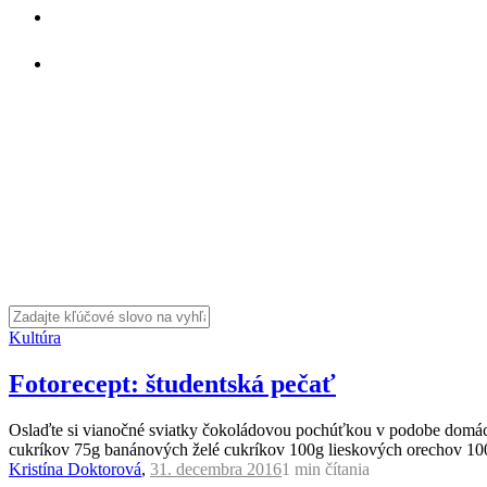
Kultúra
Fotorecept: študentská pečať
Oslaďte si vianočné sviatky čokoládovou pochúťkou v podobe domácej
cukríkov 75g banánových želé cukríkov 100g lieskových orechov 100
Kristína Doktorová
,
31. decembra 2016
1 min
čítania