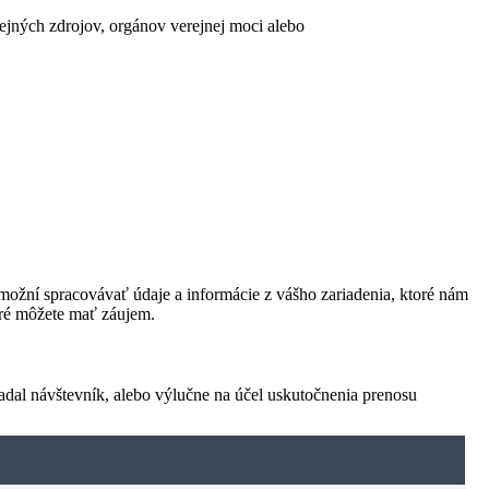
erejných zdrojov, orgánov verejnej moci alebo
ožní spracovávať údaje a informácie z vášho zariadenia, ktoré nám
oré môžete mať záujem.
adal návštevník, alebo výlučne na účel uskutočnenia prenosu