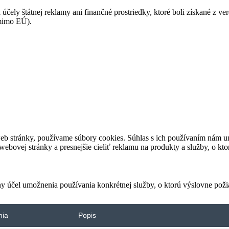
 účely štátnej reklamy ani finančné prostriedky, ktoré boli získané z v
(mimo EÚ).
eb stránky, používame súbory cookies. Súhlas s ich používaním nám um
bovej stránky a presnejšie cieliť reklamu na produkty a služby, o kt
ny účel umožnenia používania konkrétnej služby, o ktorú výslovne poži
nia
Popis