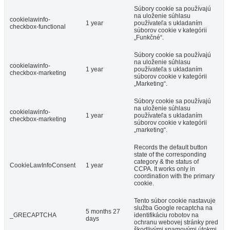
Súbory cookie sa používajú
na uloženie súhlasu
cookielawinfo-
1 year
používateľa s ukladaním
checkbox-functional
súborov cookie v kategórii
„Funkčné“.
Súbory cookie sa používajú
na uloženie súhlasu
cookielawinfo-
1 year
používateľa s ukladaním
checkbox-marketing
súborov cookie v kategórii
„Marketing“.
Súbory cookie sa používajú
na uloženie súhlasu
cookielawinfo-
1 year
používateľa s ukladaním
checkbox-marketing
súborov cookie v kategórii
„marketing“.
Records the default button
state of the corresponding
category & the status of
CookieLawInfoConsent
1 year
CCPA. It works only in
coordination with the primary
cookie.
Tento súbor cookie nastavuje
služba Google recaptcha na
5 months 27
_GRECAPTCHA
identifikáciu robotov na
days
ochranu webovej stránky pred
škodlivými spamovými útokmi.