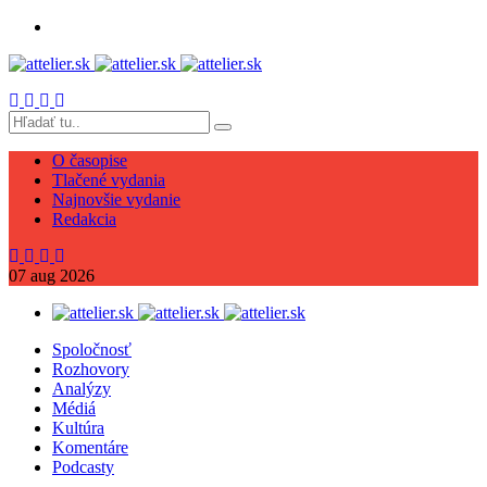
O časopise
Tlačené vydania
Najnovšie vydanie
Redakcia
07
aug
2026
Spoločnosť
Rozhovory
Analýzy
Médiá
Kultúra
Komentáre
Podcasty