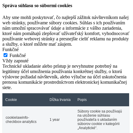
Správa súhlasu so súbormi cookies
Aby sme mohli poskytovať, čo najlepší zážitok návštevníkom našej
web stránky, používame súbory cookies. Súhlas s ich používaním
nám umožní spracovávať údaje a informácie z vášho zariadenia,
ktoré nám pomáhajú zlepšovať užívateľský komfort, vyhodnocovať
používanie webovej stránky a presnejšie cieliť reklamu na produkty
a služby, o ktoré môžete mať záujem.
Funkčné
Funkčné
Vždy zapnuté
Technické ukladanie alebo prístup je nevyhnutne potrebný na
legitímny účel umožnenia používania konkrétnej služby, o ktorú
výslovne požiadal návštevník, alebo výlučne na účel uskutočnenia
prenosu komunikácie prostredníctvom elektronickej komunikačnej
siete.
Cookie
Dĺžka trvania
Popis
Súbory cookie sa používajú
na uloženie súhlasu
cookielawinfo-
1 year
používateľa s ukladaním
checkbox-analytics
súborov cookie v kategórii
„Analytické“.