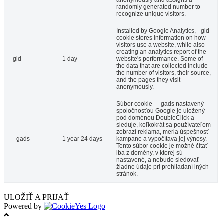
randomly generated number to
recognize unique visitors.
Installed by Google Analytics, _gid
cookie stores information on how
visitors use a website, while also
creating an analytics report of the
_gid
1 day
website's performance. Some of
the data that are collected include
the number of visitors, their source,
and the pages they visit
anonymously.
Súbor cookie __gads nastavený
spoločnosťou Google je uložený
pod doménou DoubleClick a
sleduje, koľkokrát sa používateľom
zobrazí reklama, meria úspešnosť
__gads
1 year 24 days
kampane a vypočítava jej výnosy.
Tento súbor cookie je možné čítať
iba z domény, v ktorej sú
nastavené, a nebude sledovať
žiadne údaje pri prehliadaní iných
stránok.
ULOŽIŤ A PRIJAŤ
Powered by