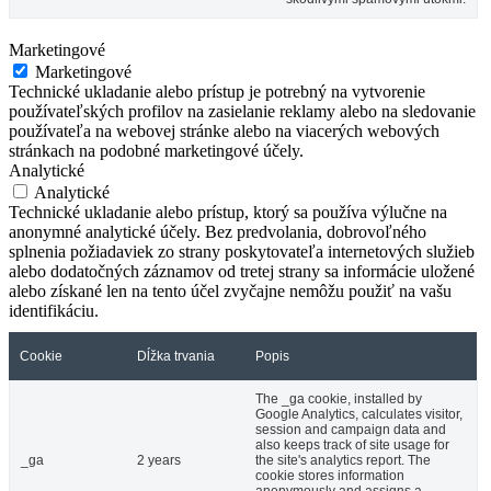
Marketingové
Marketingové
Technické ukladanie alebo prístup je potrebný na vytvorenie
používateľských profilov na zasielanie reklamy alebo na sledovanie
používateľa na webovej stránke alebo na viacerých webových
stránkach na podobné marketingové účely.
Analytické
Analytické
Technické ukladanie alebo prístup, ktorý sa používa výlučne na
anonymné analytické účely. Bez predvolania, dobrovoľného
splnenia požiadaviek zo strany poskytovateľa internetových služieb
alebo dodatočných záznamov od tretej strany sa informácie uložené
alebo získané len na tento účel zvyčajne nemôžu použiť na vašu
identifikáciu.
Cookie
Dĺžka trvania
Popis
The _ga cookie, installed by
Google Analytics, calculates visitor,
session and campaign data and
also keeps track of site usage for
_ga
2 years
the site's analytics report. The
cookie stores information
anonymously and assigns a