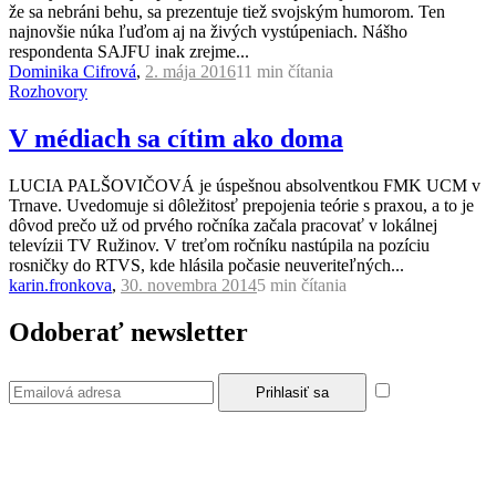
že sa nebráni behu, sa prezentuje tiež svojským humorom. Ten
najnovšie núka ľuďom aj na živých vystúpeniach. Nášho
respondenta SAJFU inak zrejme...
Dominika Cifrová
,
2. mája 2016
11 min
čítania
Rozhovory
V médiach sa cítim ako doma
LUCIA PALŠOVIČOVÁ je úspešnou absolventkou FMK UCM v
Trnave. Uvedomuje si dôležitosť prepojenia teórie s praxou, a to je
dôvod prečo už od prvého ročníka začala pracovať v lokálnej
televízii TV Ružinov. V treťom ročníku nastúpila na pozíciu
rosničky do RTVS, kde hlásila počasie neuveriteľných...
karin.fronkova
,
30. novembra 2014
5 min
čítania
Odoberať newsletter
Súhlasím so