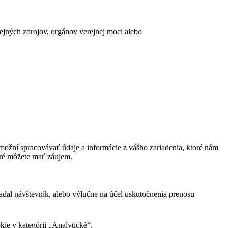
erejných zdrojov, orgánov verejnej moci alebo
ožní spracovávať údaje a informácie z vášho zariadenia, ktoré nám
oré môžete mať záujem.
adal návštevník, alebo výlučne na účel uskutočnenia prenosu
ie v kategórii „Analytické“.