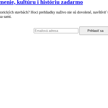
menie, kultúru i históriu zadarmo
storických stavbách? Hoci prehliadky naživo nie sú dovolené, navštíviť
sa sami.
podmienkami ochrany osobných údajov.