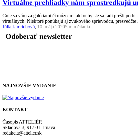
Virtuálne prehliadky nám sprostredkujú u
Cnie sa vám za galériami či múzeami alebo by ste sa radi prešli po hi
virtuálnych. Niektoré ponúkajú aj zvukového sprievodcu, presvedčte 
Júlia Jamrichová
,
10. mája 2020
5 min
čítania
Odoberať newsletter
NAJNOVŠIE VYDANIE
KONTAKT
Časopis ATTELIÉR
Skladová 3, 917 01 Trnava
redakcia@attelier.sk