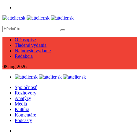
O časopise
Tlačené vydania
Najnovšie vydanie
Redakcia
08
aug
2026
Spoločnosť
Rozhovory
Analýzy
Médiá
Kultúra
Komentáre
Podcasty