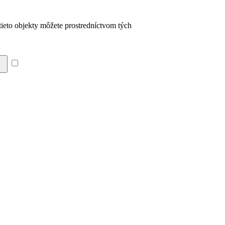
 tieto objekty môžete prostredníctvom tých
Súhlasím so zásadami a