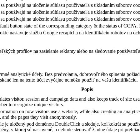
sa používajú na uloženie súhlasu používateľa s ukladaním súborov coo
sa používajú na uloženie súhlasu používateľa s ukladaním súborov coo
sa používajú na uloženie súhlasu používateľa s ukladaním súborov cook
fault button state of the corresponding category & the status of CCPA. 
okie nastavuje služba Google recaptcha na identifikáciu robotov na 
teľských profilov na zasielanie reklamy alebo na sledovanie používate
ymné analytické účely. Bez predvolania, dobrovoľného splnenia požiada
skané len na tento účel zvyčajne nemôžu použiť na vašu identifikáciu.
Popis
ates visitor, session and campaign data and also keeps track of site usag
er to recognize unique visitors.
formation on how visitors use a website, while also creating an analytics
e, and the pages they visit anonymously.
e je uložený pod doménou DoubleClick a sleduje, koľkokrát sa použív
ény, v ktorej sú nastavené, a nebude sledovať žiadne údaje pri prehliad