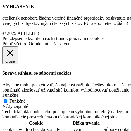
VYHLÁSENIE
attelier.sk nepoberá žiadne verejné finančné prostriedky poskytnuté na
verejných subjektov iných členských štátov EÚ alebo tretieho štátu 
© 2025 ATTELIÉR
Pre zlepšenie kvality našich stránok používame cookies.
Prijať všetko
Odmietnuť
Nastavenia
Close
Správa súhlasu so súbormi cookies
Aby sme mohli poskytovať, čo najlepší zážitok návštevníkom našej w
pomáhajú zlepšovať užívateľský komfort, vyhodnocovať používanie we
Funkčné
Funkčné
Vždy zapnuté
Technické ukladanie alebo prístup je nevyhnutne potrebný na legitím
komunikácie prostredníctvom elektronickej komunikačnej siete.
Cookie
Dĺžka trvania
cookielawinfo-checkbox-analytics
1 year
Súbory cookie 