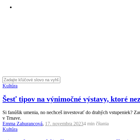
Kultúra
Šesť tipov na výnimočné výstavy, ktoré nez
Si fanúšik umenia, no nechceš investovať do drahých vstupeniek? Zauj
v Trnave.
Emma Zahurancová
,
17. novembra 2023
4 min
čítania
Kultúra