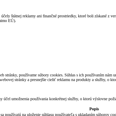
 účely štátnej reklamy ani finančné prostriedky, ktoré boli získané z v
(mimo EÚ).
eb stránky, používame súbory cookies. Súhlas s ich používaním nám um
bovej stránky a presnejšie cieliť reklamu na produkty a služby, o kt
ny účel umožnenia používania konkrétnej služby, o ktorú výslovne poži
Popis
sa používajú na uloženie súhlasu používateľa s ukladaním súborov cook