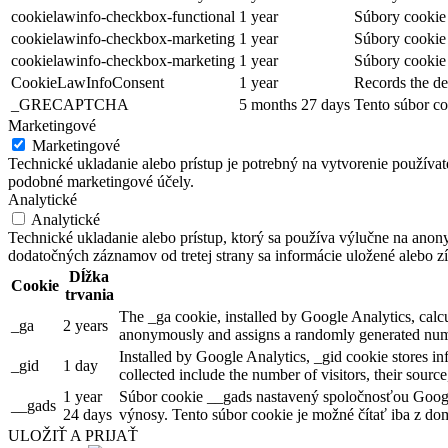
cookielawinfo-checkbox-functional
1 year
Súbory cookie 
cookielawinfo-checkbox-marketing
1 year
Súbory cookie 
cookielawinfo-checkbox-marketing
1 year
Súbory cookie 
CookieLawInfoConsent
1 year
Records the de
_GRECAPTCHA
5 months 27 days
Tento súbor co
Marketingové
Marketingové
Technické ukladanie alebo prístup je potrebný na vytvorenie používa
podobné marketingové účely.
Analytické
Analytické
Technické ukladanie alebo prístup, ktorý sa používa výlučne na anon
dodatočných záznamov od tretej strany sa informácie uložené alebo zí
Dĺžka
Cookie
trvania
The _ga cookie, installed by Google Analytics, calcul
_ga
2 years
anonymously and assigns a randomly generated numb
Installed by Google Analytics, _gid cookie stores in
_gid
1 day
collected include the number of visitors, their sourc
1 year
Súbor cookie __gads nastavený spoločnosťou Googl
__gads
24 days
výnosy. Tento súbor cookie je možné čítať iba z dom
ULOŽIŤ A PRIJAŤ