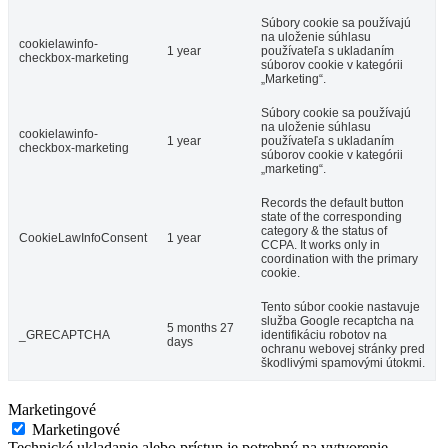
Súbory cookie sa používajú
na uloženie súhlasu
cookielawinfo-
1 year
používateľa s ukladaním
checkbox-marketing
súborov cookie v kategórii
„Marketing“.
Súbory cookie sa používajú
na uloženie súhlasu
cookielawinfo-
1 year
používateľa s ukladaním
checkbox-marketing
súborov cookie v kategórii
„marketing“.
Records the default button
state of the corresponding
category & the status of
CookieLawInfoConsent
1 year
CCPA. It works only in
coordination with the primary
cookie.
Tento súbor cookie nastavuje
služba Google recaptcha na
5 months 27
_GRECAPTCHA
identifikáciu robotov na
days
ochranu webovej stránky pred
škodlivými spamovými útokmi.
Marketingové
Marketingové
Technické ukladanie alebo prístup je potrebný na vytvorenie