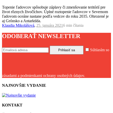
Topenie ľadovcov spôsobuje záplavy či zmenšovanie teritórií pre
život rôznych živočíchov. Úplné roztopenie ľadovcov v Severnom
ľadovom oceáne nastane podľa vedcov do roku 2035. Ohrozené je
aj Grónsko a Antarktída.
Klaudia Mikolášová
,
25. januára 2021
6 min
čítania
ODOBERAŤ NEWSLETTER
Súhlasím so
zásadami a podmienkami ochrany osobných údajov.
NAJNOVŠIE VYDANIE
KONTAKT