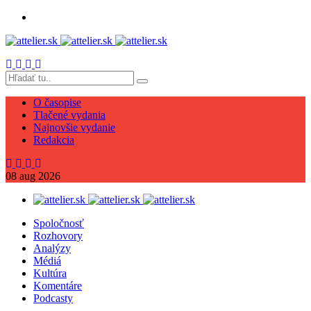
O časopise
Tlačené vydania
Najnovšie vydanie
Redakcia
08
aug
2026
Spoločnosť
Rozhovory
Analýzy
Médiá
Kultúra
Komentáre
Podcasty