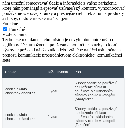
nám umožní spracovávať údaje a informácie z vášho zariadenia,
ktoré nám pomáhajú zlepšovať užívateľský komfort, vyhodnocovať
používanie webovej stránky a presnejšie cieliť reklamu na produkty
a služby, o ktoré môžete mať záujem.
Funkčné
Funkčné
Vždy zapnuté
Technické ukladanie alebo prístup je nevyhnutne potrebný na
legitímny účel umožnenia používania konkrétnej služby, o ktorú
výslovne požiadal návštevník, alebo výlučne na účel uskutočnenia
prenosu komunikácie prostredníctvom elektronickej komunikačnej
siete.
Cookie
Dĺžka trvania
Popis
Súbory cookie sa používajú
na uloženie súhlasu
cookielawinfo-
1 year
používateľa s ukladaním
checkbox-analytics
súborov cookie v kategórii
„Analytické“.
Súbory cookie sa používajú
na uloženie súhlasu
cookielawinfo-
1 year
používateľa s ukladaním
checkbox-functional
súborov cookie v kategórii
„Funkčné“.