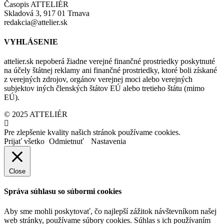
Časopis ATTELIÉR
Skladová 3, 917 01 Trnava
redakcia@attelier.sk
VYHLÁSENIE
attelier.sk nepoberá žiadne verejné finančné prostriedky poskytnuté
na účely štátnej reklamy ani finančné prostriedky, ktoré boli získané
z verejných zdrojov, orgánov verejnej moci alebo verejných
subjektov iných členských štátov EÚ alebo tretieho štátu (mimo
EÚ).
© 2025 ATTELIÉR
Pre zlepšenie kvality našich stránok používame cookies.
Prijať všetko
Odmietnuť
Nastavenia
Close
Správa súhlasu so súbormi cookies
Aby sme mohli poskytovať, čo najlepší zážitok návštevníkom našej
web stránky, používame súbory cookies. Súhlas s ich používaním