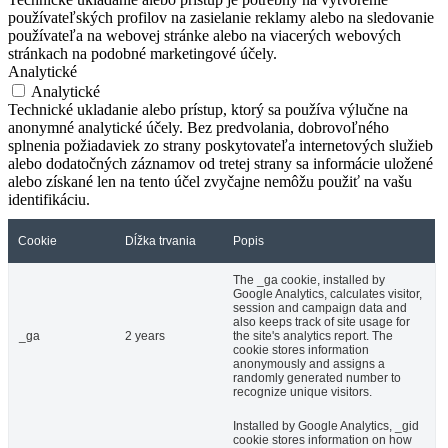
používateľských profilov na zasielanie reklamy alebo na sledovanie
používateľa na webovej stránke alebo na viacerých webových
stránkach na podobné marketingové účely.
Analytické
Analytické
Technické ukladanie alebo prístup, ktorý sa používa výlučne na
anonymné analytické účely. Bez predvolania, dobrovoľného
splnenia požiadaviek zo strany poskytovateľa internetových služieb
alebo dodatočných záznamov od tretej strany sa informácie uložené
alebo získané len na tento účel zvyčajne nemôžu použiť na vašu
identifikáciu.
Cookie
Dĺžka trvania
Popis
The _ga cookie, installed by
Google Analytics, calculates visitor,
session and campaign data and
also keeps track of site usage for
_ga
2 years
the site's analytics report. The
cookie stores information
anonymously and assigns a
randomly generated number to
recognize unique visitors.
Installed by Google Analytics, _gid
cookie stores information on how