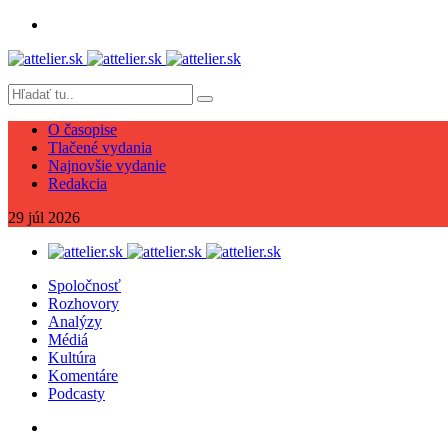
O časopise
Tlačené vydania
Najnovšie vydanie
Redakcia
29
júl
2026
Spoločnosť
Rozhovory
Analýzy
Médiá
Kultúra
Komentáre
Podcasty