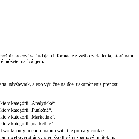
ožní spracovávať údaje a informácie z vášho zariadenia, ktoré nám
oré môžete mať záujem.
adal návštevník, alebo výlučne na účel uskutočnenia prenosu
ie v kategórii „Analytické“.
kie v kategórii „Funkčné“.
kie v kategórii „Marketing“.
ie v kategórii „marketing“.
It works only in coordination with the primary cookie.
ochranu webovej stránky pred škodlivými spamovými útokmi.