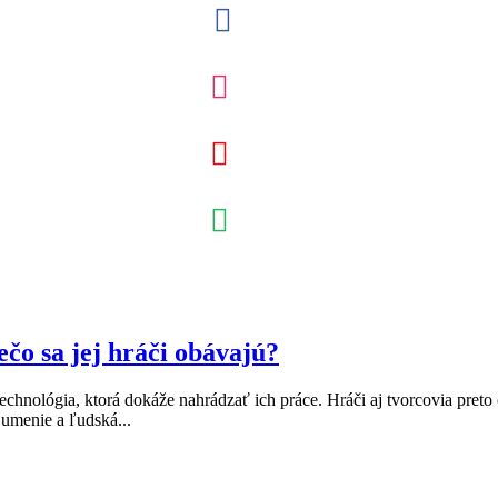
ečo sa jej hráči obávajú?
hnológia, ktorá dokáže nahrádzať ich práce. Hráči aj tvorcovia preto čor
 umenie a ľudská...