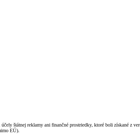
ásadami a podmienkami ochrany osobných údajov.
 účely štátnej reklamy ani finančné prostriedky, ktoré boli získané z v
(mimo EÚ).