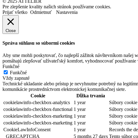
© 2025 ATTELIÉR
Pre zlepšenie kvality našich stránok používame cookies.
Prijať všetko
Odmietnuť
Nastavenia
Close
Správa súhlasu so súbormi cookies
Aby sme mohli poskytovať, čo najlepší zážitok návštevníkom našej w
pomáhajú zlepšovať užívateľský komfort, vyhodnocovať používanie we
Funkčné
Funkčné
Vždy zapnuté
Technické ukladanie alebo prístup je nevyhnutne potrebný na legitím
komunikácie prostredníctvom elektronickej komunikačnej siete.
Cookie
Dĺžka trvania
cookielawinfo-checkbox-analytics
1 year
Súbory cookie 
cookielawinfo-checkbox-functional
1 year
Súbory cookie 
cookielawinfo-checkbox-marketing
1 year
Súbory cookie 
cookielawinfo-checkbox-marketing
1 year
Súbory cookie 
CookieLawInfoConsent
1 year
Records the de
_GRECAPTCHA
5 months 27 days
Tento súbor co