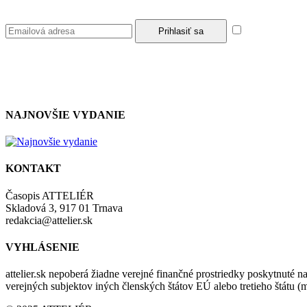
Súhlasím so z
NAJNOVŠIE VYDANIE
KONTAKT
Časopis ATTELIÉR
Skladová 3, 917 01 Trnava
redakcia@attelier.sk
VYHLÁSENIE
attelier.sk nepoberá žiadne verejné finančné prostriedky poskytnuté na
verejných subjektov iných členských štátov EÚ alebo tretieho štátu 