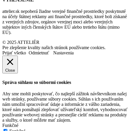
attelier.sk nepoberá žiadne verejné finančné prostriedky poskytnuté
na účely štátnej reklamy ani finančné prostriedky, ktoré boli získané
z verejných zdrojov, orgánov verejnej moci alebo verejných
subjektov iných členských štátov EÚ alebo tretieho štátu (mimo
EÚ).
© 2025 ATTELIÉR
Pre zlepšenie kvality našich stránok používame cookies.
Prijať všetko
Odmietnuť
Nastavenia
Close
Správa súhlasu so súbormi cookies
Aby sme mohli poskytovať, čo najlepší zážitok návštevníkom našej
web stránky, používame súbory cookies. Súhlas s ich používaním
nám umožní spracovávať údaje a informácie z vášho zariadenia,
ktoré nám pomáhajú zlepšovať užívateľský komfort, vyhodnocovať
používanie webovej stránky a presnejšie cieliť reklamu na produkty
a služby, o ktoré môžete mať záujem.
Funkčné