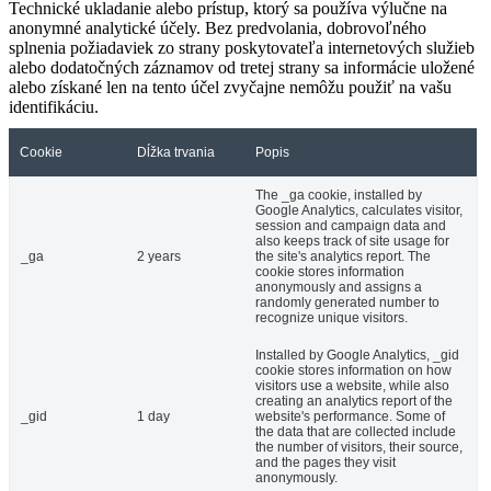
Technické ukladanie alebo prístup, ktorý sa používa výlučne na
anonymné analytické účely. Bez predvolania, dobrovoľného
splnenia požiadaviek zo strany poskytovateľa internetových služieb
alebo dodatočných záznamov od tretej strany sa informácie uložené
alebo získané len na tento účel zvyčajne nemôžu použiť na vašu
identifikáciu.
Cookie
Dĺžka trvania
Popis
The _ga cookie, installed by
Google Analytics, calculates visitor,
session and campaign data and
also keeps track of site usage for
_ga
2 years
the site's analytics report. The
cookie stores information
anonymously and assigns a
randomly generated number to
recognize unique visitors.
Installed by Google Analytics, _gid
cookie stores information on how
visitors use a website, while also
creating an analytics report of the
_gid
1 day
website's performance. Some of
the data that are collected include
the number of visitors, their source,
and the pages they visit
anonymously.