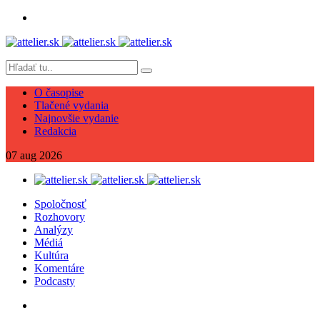
O časopise
Tlačené vydania
Najnovšie vydanie
Redakcia
07
aug
2026
Spoločnosť
Rozhovory
Analýzy
Médiá
Kultúra
Komentáre
Podcasty