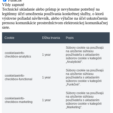
Funkčné
Vždy zapnuté
Technické ukladanie alebo prístup je nevyhnutne potrebný na
legitímny účel umožnenia používania konkrétnej služby, o ktorú
výslovne požiadal návštevník, alebo výlučne na účel uskutočnenia
prenosu komunikácie prostredníctvom elektronickej komunikačnej
siete.
Cookie
Dĺžka trvania
Popis
Súbory cookie sa používajú
na uloženie súhlasu
cookielawinfo-
1 year
používateľa s ukladaním
checkbox-analytics
súborov cookie v kategórii
„Analytické“.
Súbory cookie sa používajú
na uloženie súhlasu
cookielawinfo-
1 year
používateľa s ukladaním
checkbox-functional
súborov cookie v kategórii
„Funkčné“.
Súbory cookie sa používajú
na uloženie súhlasu
cookielawinfo-
1 year
používateľa s ukladaním
checkbox-marketing
súborov cookie v kategórii
„Marketing“.