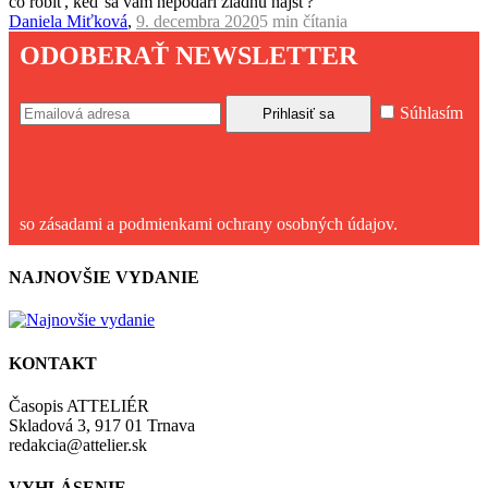
čo robiť, keď sa vám nepodarí žiadnu nájsť?
Daniela Miťková
,
9. decembra 2020
5 min
čítania
ODOBERAŤ NEWSLETTER
Súhlasím
so zásadami a podmienkami ochrany osobných údajov.
NAJNOVŠIE VYDANIE
KONTAKT
Časopis ATTELIÉR
Skladová 3, 917 01 Trnava
redakcia@attelier.sk
VYHLÁSENIE