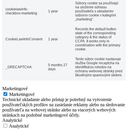
Súbory cookie sa používajú
na uloženie súhlasu
cookielawinfo-
1 year
používateľa s ukladaním
checkbox-marketing
súborov cookie v kategórii
„marketing“.
Records the default button
state of the corresponding
category & the status of
CookieLawInfoConsent
1 year
CCPA. It works only in
coordination with the primary
cookie.
Tento súbor cookie nastavuje
služba Google recaptcha na
5 months 27
_GRECAPTCHA
identifikáciu robotov na
days
ochranu webovej stránky pred
škodlivými spamovými útokmi.
Marketingové
Marketingové
Technické ukladanie alebo prístup je potrebný na vytvorenie
používateľských profilov na zasielanie reklamy alebo na sledovanie
používateľa na webovej stránke alebo na viacerých webových
stránkach na podobné marketingové účely.
Analytické
Analytické