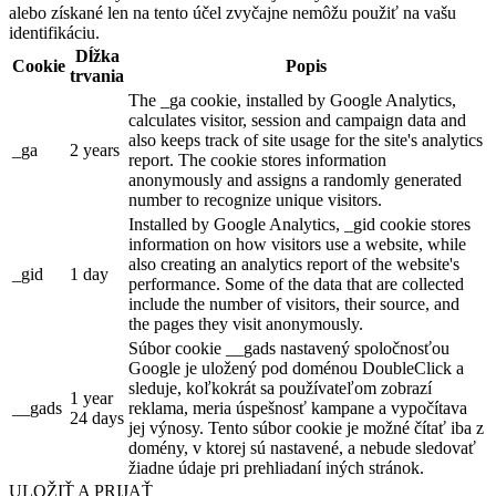
alebo získané len na tento účel zvyčajne nemôžu použiť na vašu
identifikáciu.
Dĺžka
Cookie
Popis
trvania
The _ga cookie, installed by Google Analytics,
calculates visitor, session and campaign data and
also keeps track of site usage for the site's analytics
_ga
2 years
report. The cookie stores information
anonymously and assigns a randomly generated
number to recognize unique visitors.
Installed by Google Analytics, _gid cookie stores
information on how visitors use a website, while
also creating an analytics report of the website's
_gid
1 day
performance. Some of the data that are collected
include the number of visitors, their source, and
the pages they visit anonymously.
Súbor cookie __gads nastavený spoločnosťou
Google je uložený pod doménou DoubleClick a
sleduje, koľkokrát sa používateľom zobrazí
1 year
__gads
reklama, meria úspešnosť kampane a vypočítava
24 days
jej výnosy. Tento súbor cookie je možné čítať iba z
domény, v ktorej sú nastavené, a nebude sledovať
žiadne údaje pri prehliadaní iných stránok.
ULOŽIŤ A PRIJAŤ