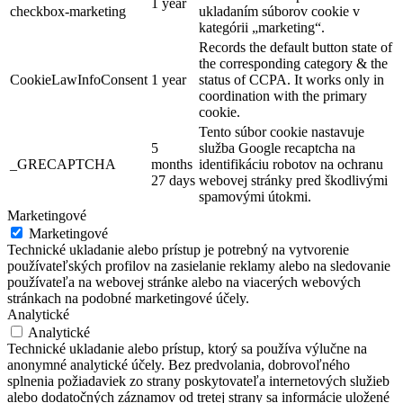
1 year
checkbox-marketing
ukladaním súborov cookie v
kategórii „marketing“.
Records the default button state of
the corresponding category & the
CookieLawInfoConsent
1 year
status of CCPA. It works only in
coordination with the primary
cookie.
Tento súbor cookie nastavuje
5
služba Google recaptcha na
_GRECAPTCHA
months
identifikáciu robotov na ochranu
27 days
webovej stránky pred škodlivými
spamovými útokmi.
Marketingové
Marketingové
Technické ukladanie alebo prístup je potrebný na vytvorenie
používateľských profilov na zasielanie reklamy alebo na sledovanie
používateľa na webovej stránke alebo na viacerých webových
stránkach na podobné marketingové účely.
Analytické
Analytické
Technické ukladanie alebo prístup, ktorý sa používa výlučne na
anonymné analytické účely. Bez predvolania, dobrovoľného
splnenia požiadaviek zo strany poskytovateľa internetových služieb
alebo dodatočných záznamov od tretej strany sa informácie uložené