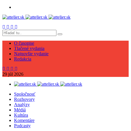
O časopise
Tlačené vydania
Najnovšie vydanie
Redakcia
29
júl
2026
Spoločnosť
Rozhovory
Analýzy
Médiá
Kultúra
Komentáre
Podcasty