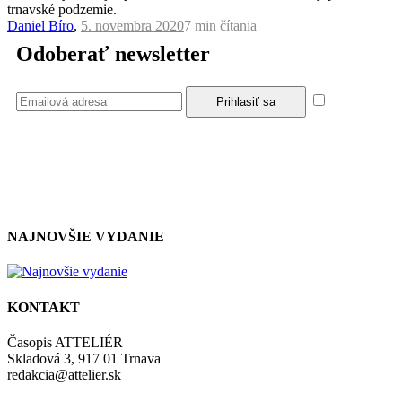
trnavské podzemie.
Daniel Bíro
,
5. novembra 2020
7 min
čítania
Odoberať newsletter
Súhlasím
so zásadami a podmienkami ochrany osobných údajov.
NAJNOVŠIE VYDANIE
KONTAKT
Časopis ATTELIÉR
Skladová 3, 917 01 Trnava
redakcia@attelier.sk