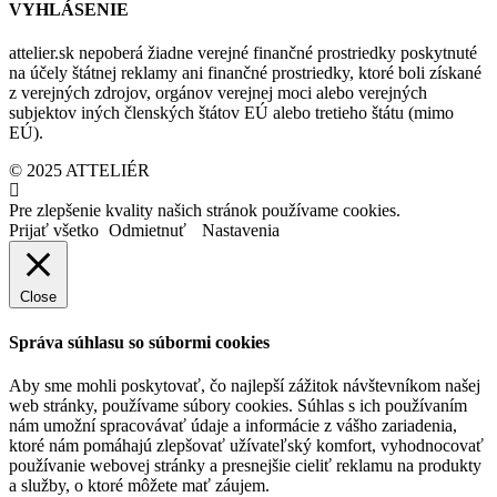
VYHLÁSENIE
attelier.sk nepoberá žiadne verejné finančné prostriedky poskytnuté
na účely štátnej reklamy ani finančné prostriedky, ktoré boli získané
z verejných zdrojov, orgánov verejnej moci alebo verejných
subjektov iných členských štátov EÚ alebo tretieho štátu (mimo
EÚ).
© 2025 ATTELIÉR
Pre zlepšenie kvality našich stránok používame cookies.
Prijať všetko
Odmietnuť
Nastavenia
Close
Správa súhlasu so súbormi cookies
Aby sme mohli poskytovať, čo najlepší zážitok návštevníkom našej
web stránky, používame súbory cookies. Súhlas s ich používaním
nám umožní spracovávať údaje a informácie z vášho zariadenia,
ktoré nám pomáhajú zlepšovať užívateľský komfort, vyhodnocovať
používanie webovej stránky a presnejšie cieliť reklamu na produkty
a služby, o ktoré môžete mať záujem.