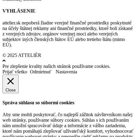
VYHLÁSENIE
attelier.sk nepoberá žiadne verejné finančné prostriedky poskytnuté
na účely štátnej reklamy ani finančné prostriedky, ktoré boli získané
z verejných zdrojov, orgánov verejnej moci alebo verejných
subjektov iných členských štátov EÚ alebo tretieho štátu (mimo
EÚ).
© 2025 ATTELIÉR
Pre zlepšenie kvality našich stránok používame cookies.
Prijať všetko
Odmietnuť
Nastavenia
Close
Správa súhlasu so súbormi cookies
Aby sme mohli poskytovať, čo najlepší zážitok návštevníkom našej
web stránky, používame súbory cookies. Súhlas s ich používaním
nám umožní spracovávať údaje a informácie z vášho zariadenia,
ktoré nám pomáhajú zlepšovať užívateľský komfort, vyhodnocovať
používanie webovej stránky a presnejšie cieliť reklamu na produkty