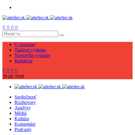
O časopise
Tlačené vydania
Najnovšie vydanie
Redakcia
29
júl
2026
Spoločnosť
Rozhovory
Analýzy
Médiá
Kultúra
Komentáre
Podcasty