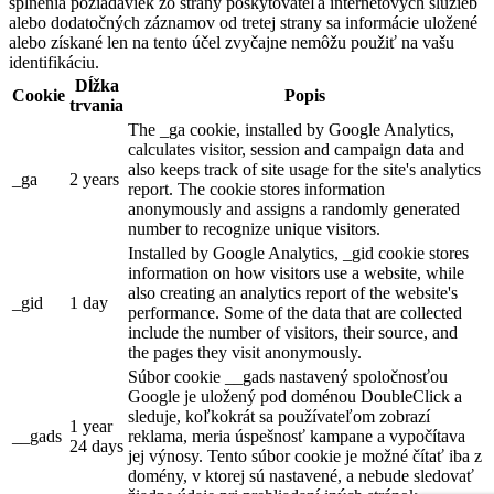
splnenia požiadaviek zo strany poskytovateľa internetových služieb
alebo dodatočných záznamov od tretej strany sa informácie uložené
alebo získané len na tento účel zvyčajne nemôžu použiť na vašu
identifikáciu.
Dĺžka
Cookie
Popis
trvania
The _ga cookie, installed by Google Analytics,
calculates visitor, session and campaign data and
also keeps track of site usage for the site's analytics
_ga
2 years
report. The cookie stores information
anonymously and assigns a randomly generated
number to recognize unique visitors.
Installed by Google Analytics, _gid cookie stores
information on how visitors use a website, while
also creating an analytics report of the website's
_gid
1 day
performance. Some of the data that are collected
include the number of visitors, their source, and
the pages they visit anonymously.
Súbor cookie __gads nastavený spoločnosťou
Google je uložený pod doménou DoubleClick a
sleduje, koľkokrát sa používateľom zobrazí
1 year
__gads
reklama, meria úspešnosť kampane a vypočítava
24 days
jej výnosy. Tento súbor cookie je možné čítať iba z
domény, v ktorej sú nastavené, a nebude sledovať