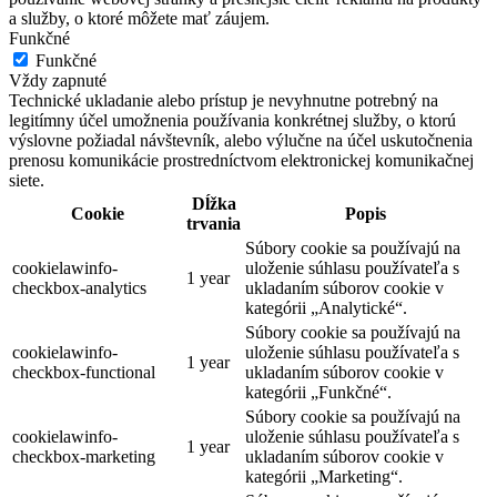
a služby, o ktoré môžete mať záujem.
Funkčné
Funkčné
Vždy zapnuté
Technické ukladanie alebo prístup je nevyhnutne potrebný na
legitímny účel umožnenia používania konkrétnej služby, o ktorú
výslovne požiadal návštevník, alebo výlučne na účel uskutočnenia
prenosu komunikácie prostredníctvom elektronickej komunikačnej
siete.
Dĺžka
Cookie
Popis
trvania
Súbory cookie sa používajú na
cookielawinfo-
uloženie súhlasu používateľa s
1 year
checkbox-analytics
ukladaním súborov cookie v
kategórii „Analytické“.
Súbory cookie sa používajú na
cookielawinfo-
uloženie súhlasu používateľa s
1 year
checkbox-functional
ukladaním súborov cookie v
kategórii „Funkčné“.
Súbory cookie sa používajú na
cookielawinfo-
uloženie súhlasu používateľa s
1 year
checkbox-marketing
ukladaním súborov cookie v
kategórii „Marketing“.