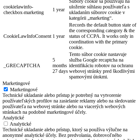
Súbory cookie sa používajú na
cookielawinfo-
uloženie súhlasu používateľa s
1 year
checkbox-marketing
ukladaním súborov cookie v
kategórii „marketing“.
Records the default button state of
the corresponding category & the
CookieLawInfoConsent
1 year
status of CCPA. It works only in
coordination with the primary
cookie.
Tento súbor cookie nastavuje
5
služba Google recaptcha na
_GRECAPTCHA
months
identifikáciu robotov na ochranu
27 days
webovej stránky pred škodlivými
spamovými útokmi.
Marketingové
Marketingové
Technické ukladanie alebo prístup je potrebný na vytvorenie
používateľských profilov na zasielanie reklamy alebo na sledovanie
používateľa na webovej stránke alebo na viacerých webových
stránkach na podobné marketingové účely.
Analytické
Analytické
Technické ukladanie alebo prístup, ktorý sa používa výlučne na
anonymné analytické účely. Bez predvolania, dobrovoľného