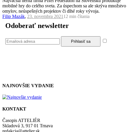
Najväčšia herná firma Pixel Federation na Slovensku produkuje
mobilné hry do celého sveta. Za úspechom sa ale skrýva množstvo
omylov, neúspešných projektov či dlhé roky vývoja.
Filip Mazák
,
23. novembra 2021
12 min
čítania
Odoberať newsletter
Súhlasím
so zásadami a podmienkami ochrany osobných údajov.
NAJNOVŠIE VYDANIE
KONTAKT
Časopis ATTELIÉR
Skladová 3, 917 01 Trnava
redakcia@attelier.sk