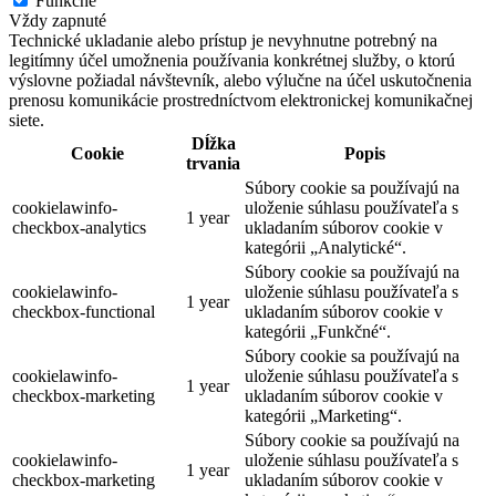
Funkčné
Vždy zapnuté
Technické ukladanie alebo prístup je nevyhnutne potrebný na
legitímny účel umožnenia používania konkrétnej služby, o ktorú
výslovne požiadal návštevník, alebo výlučne na účel uskutočnenia
prenosu komunikácie prostredníctvom elektronickej komunikačnej
siete.
Dĺžka
Cookie
Popis
trvania
Súbory cookie sa používajú na
cookielawinfo-
uloženie súhlasu používateľa s
1 year
checkbox-analytics
ukladaním súborov cookie v
kategórii „Analytické“.
Súbory cookie sa používajú na
cookielawinfo-
uloženie súhlasu používateľa s
1 year
checkbox-functional
ukladaním súborov cookie v
kategórii „Funkčné“.
Súbory cookie sa používajú na
cookielawinfo-
uloženie súhlasu používateľa s
1 year
checkbox-marketing
ukladaním súborov cookie v
kategórii „Marketing“.
Súbory cookie sa používajú na
cookielawinfo-
uloženie súhlasu používateľa s
1 year
checkbox-marketing
ukladaním súborov cookie v