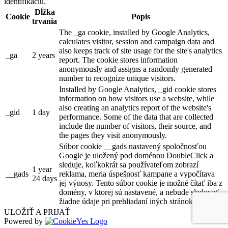
identifikáciu.
Dĺžka
Cookie
Popis
trvania
The _ga cookie, installed by Google Analytics,
calculates visitor, session and campaign data and
also keeps track of site usage for the site's analytics
_ga
2 years
report. The cookie stores information
anonymously and assigns a randomly generated
number to recognize unique visitors.
Installed by Google Analytics, _gid cookie stores
information on how visitors use a website, while
also creating an analytics report of the website's
_gid
1 day
performance. Some of the data that are collected
include the number of visitors, their source, and
the pages they visit anonymously.
Súbor cookie __gads nastavený spoločnosťou
Google je uložený pod doménou DoubleClick a
sleduje, koľkokrát sa používateľom zobrazí
1 year
__gads
reklama, meria úspešnosť kampane a vypočítava
24 days
jej výnosy. Tento súbor cookie je možné čítať iba z
domény, v ktorej sú nastavené, a nebude sledovať
žiadne údaje pri prehliadaní iných stránok.
ULOŽIŤ A PRIJAŤ
Powered by