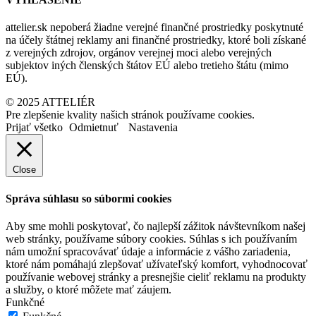
attelier.sk nepoberá žiadne verejné finančné prostriedky poskytnuté
na účely štátnej reklamy ani finančné prostriedky, ktoré boli získané
z verejných zdrojov, orgánov verejnej moci alebo verejných
subjektov iných členských štátov EÚ alebo tretieho štátu (mimo
EÚ).
© 2025 ATTELIÉR
Pre zlepšenie kvality našich stránok používame cookies.
Prijať všetko
Odmietnuť
Nastavenia
Close
Správa súhlasu so súbormi cookies
Aby sme mohli poskytovať, čo najlepší zážitok návštevníkom našej
web stránky, používame súbory cookies. Súhlas s ich používaním
nám umožní spracovávať údaje a informácie z vášho zariadenia,
ktoré nám pomáhajú zlepšovať užívateľský komfort, vyhodnocovať
používanie webovej stránky a presnejšie cieliť reklamu na produkty
a služby, o ktoré môžete mať záujem.
Funkčné