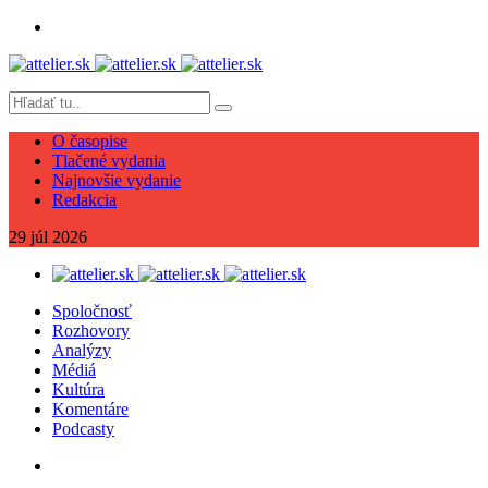
O časopise
Tlačené vydania
Najnovšie vydanie
Redakcia
29
júl
2026
Spoločnosť
Rozhovory
Analýzy
Médiá
Kultúra
Komentáre
Podcasty