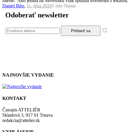
mieste. Ako jediná na Slovensku však spustila livestream s lekármi.
Daniel Bíro
,
11. júna 2020
5 min
čítania
Odoberať newsletter
Súhlasím
so zásadami a podmienkami ochrany osobných údajov.
NAJNOVŠIE VYDANIE
KONTAKT
Časopis ATTELIÉR
Skladová 3, 917 01 Trnava
redakcia@attelier.sk
VYHLÁSENIE