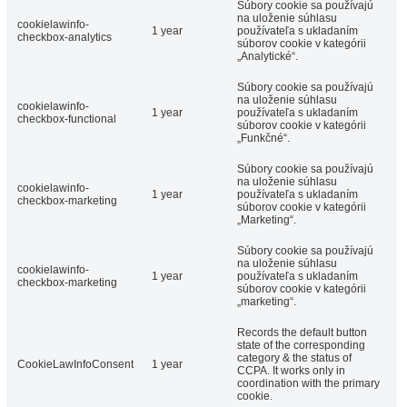
Súbory cookie sa používajú
na uloženie súhlasu
cookielawinfo-
1 year
používateľa s ukladaním
checkbox-analytics
súborov cookie v kategórii
„Analytické“.
Súbory cookie sa používajú
na uloženie súhlasu
cookielawinfo-
1 year
používateľa s ukladaním
checkbox-functional
súborov cookie v kategórii
„Funkčné“.
Súbory cookie sa používajú
na uloženie súhlasu
cookielawinfo-
1 year
používateľa s ukladaním
checkbox-marketing
súborov cookie v kategórii
„Marketing“.
Súbory cookie sa používajú
na uloženie súhlasu
cookielawinfo-
1 year
používateľa s ukladaním
checkbox-marketing
súborov cookie v kategórii
„marketing“.
Records the default button
state of the corresponding
category & the status of
CookieLawInfoConsent
1 year
CCPA. It works only in
coordination with the primary
cookie.