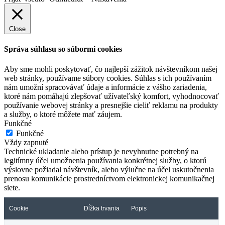
Close
Správa súhlasu so súbormi cookies
Aby sme mohli poskytovať, čo najlepší zážitok návštevníkom našej
web stránky, používame súbory cookies. Súhlas s ich používaním
nám umožní spracovávať údaje a informácie z vášho zariadenia,
ktoré nám pomáhajú zlepšovať užívateľský komfort, vyhodnocovať
používanie webovej stránky a presnejšie cieliť reklamu na produkty
a služby, o ktoré môžete mať záujem.
Funkčné
Funkčné
Vždy zapnuté
Technické ukladanie alebo prístup je nevyhnutne potrebný na
legitímny účel umožnenia používania konkrétnej služby, o ktorú
výslovne požiadal návštevník, alebo výlučne na účel uskutočnenia
prenosu komunikácie prostredníctvom elektronickej komunikačnej
siete.
Cookie
Dĺžka trvania
Popis