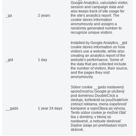
Google Analytics, calculates visitor,
session and campaign data and
also keeps track of site usage for
_ga
2 years
the site's analytics report. The
cookie stores information
anonymously and assigns a
randomly generated number to
recognize unique visitors.
Installed by Google Analytics, _gid
cookie stores information on how
visitors use a website, while also
creating an analytics report of the
_gid
1 day
website's performance. Some of
the data that are collected include
the number of visitors, their source,
and the pages they visit
anonymously.
Súbor cookie __gads nastavený
spoločnosťou Google je uložený
pod doménou DoubleClick a
sleduje, koľkokrát sa používateľom
zobrazí reklama, meria úspešnosť
__gads
1 year 24 days
kampane a vypočítava jej výnosy.
Tento súbor cookie je možné čítať
iba z domény, v ktorej sú
nastavené, a nebude sledovať
žiadne údaje pri prehliadaní iných
stránok.