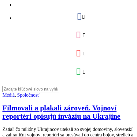
Médiá
,
Spoločnosť
Filmovali a plakali zároveň. Vojnoví
reportéri opisujú inváziu na Ukrajine
Zatiaľ čo milióny Ukrajincov utekali zo svojej domoviny, slovenskí
a zahraniční vojnoví reportéri sa presúvali do centra bojov, strelieb a