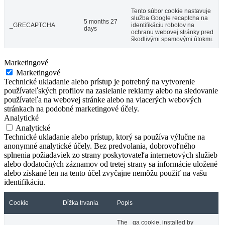
Tento súbor cookie nastavuje
služba Google recaptcha na
5 months 27
_GRECAPTCHA
identifikáciu robotov na
days
ochranu webovej stránky pred
škodlivými spamovými útokmi.
Marketingové
Marketingové
Technické ukladanie alebo prístup je potrebný na vytvorenie
používateľských profilov na zasielanie reklamy alebo na sledovanie
používateľa na webovej stránke alebo na viacerých webových
stránkach na podobné marketingové účely.
Analytické
Analytické
Technické ukladanie alebo prístup, ktorý sa používa výlučne na
anonymné analytické účely. Bez predvolania, dobrovoľného
splnenia požiadaviek zo strany poskytovateľa internetových služieb
alebo dodatočných záznamov od tretej strany sa informácie uložené
alebo získané len na tento účel zvyčajne nemôžu použiť na vašu
identifikáciu.
Cookie
Dĺžka trvania
Popis
The _ga cookie, installed by