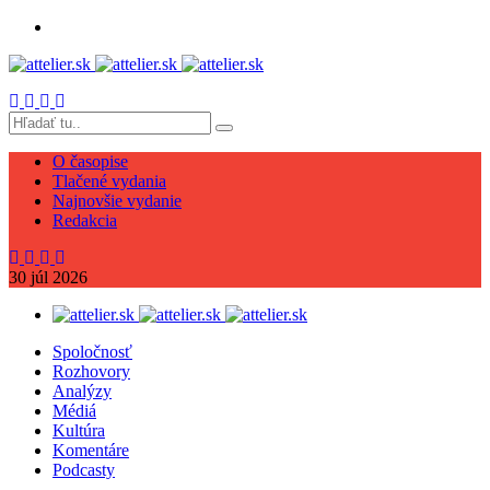
O časopise
Tlačené vydania
Najnovšie vydanie
Redakcia
30
júl
2026
Spoločnosť
Rozhovory
Analýzy
Médiá
Kultúra
Komentáre
Podcasty