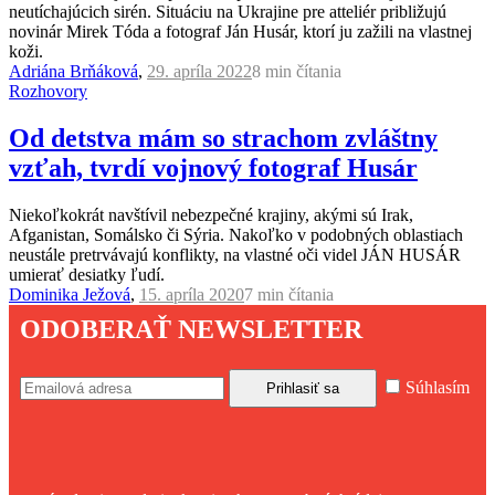
neutíchajúcich sirén. Situáciu na Ukrajine pre atteliér približujú
novinár Mirek Tóda a fotograf Ján Husár, ktorí ju zažili na vlastnej
koži.
Adriána Brňáková
,
29. apríla 2022
8 min
čítania
Rozhovory
Od detstva mám so strachom zvláštny
vzťah, tvrdí vojnový fotograf Husár
Niekoľkokrát navštívil nebezpečné krajiny, akými sú Irak,
Afganistan, Somálsko či Sýria. Nakoľko v podobných oblastiach
neustále pretrvávajú konflikty, na vlastné oči videl JÁN HUSÁR
umierať desiatky ľudí.
Dominika Ježová
,
15. apríla 2020
7 min
čítania
ODOBERAŤ NEWSLETTER
Súhlasím