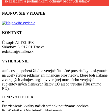
so zásadami a podmienkami ochrany osobných údajov.
NAJNOVŠIE VYDANIE
KONTAKT
Časopis ATTELIÉR
Skladová 3, 917 01 Trnava
redakcia@attelier.sk
VYHLÁSENIE
attelier.sk nepoberá žiadne verejné finančné prostriedky poskytnuté
na účely štátnej reklamy ani finančné prostriedky, ktoré boli získané
z verejných zdrojov, orgánov verejnej moci alebo verejných
subjektov iných členských štátov EÚ alebo tretieho štátu (mimo
EÚ).
© 2025 ATTELIÉR
Pre zlepšenie kvality našich stránok používame cookies.
Prijať všetko
Odmietnuť
Nastavenia