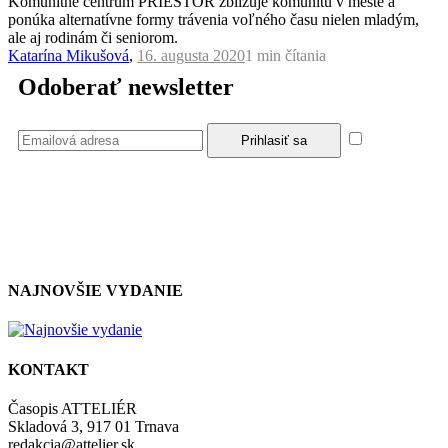
Komunitné centrum PRIESTOR zbližuje komunitu v meste a
ponúka alternatívne formy trávenia voľného času nielen mladým,
ale aj rodinám či seniorom.
Katarína Mikušová
,
16. augusta 2020
1 min
čítania
Odoberať newsletter
Súhlasím
so zásadami a podmienkami ochrany osobných údajov.
NAJNOVŠIE VYDANIE
KONTAKT
Časopis ATTELIÉR
Skladová 3, 917 01 Trnava
redakcia@attelier.sk