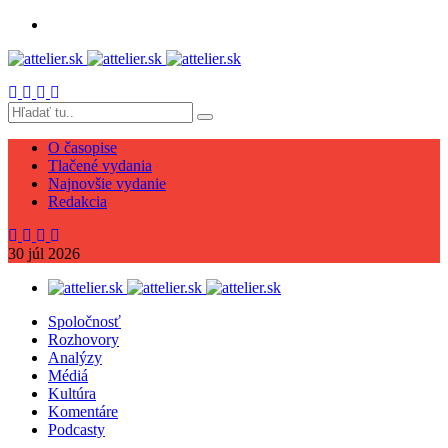
O časopise
Tlačené vydania
Najnovšie vydanie
Redakcia
30
júl
2026
Spoločnosť
Rozhovory
Analýzy
Médiá
Kultúra
Komentáre
Podcasty