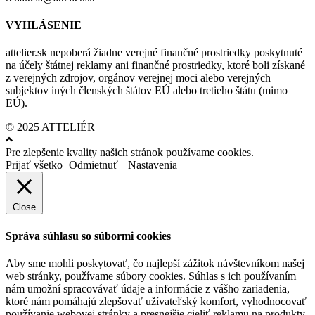
VYHLÁSENIE
attelier.sk nepoberá žiadne verejné finančné prostriedky poskytnuté
na účely štátnej reklamy ani finančné prostriedky, ktoré boli získané
z verejných zdrojov, orgánov verejnej moci alebo verejných
subjektov iných členských štátov EÚ alebo tretieho štátu (mimo
EÚ).
© 2025 ATTELIÉR
Pre zlepšenie kvality našich stránok používame cookies.
Prijať všetko
Odmietnuť
Nastavenia
Close
Správa súhlasu so súbormi cookies
Aby sme mohli poskytovať, čo najlepší zážitok návštevníkom našej
web stránky, používame súbory cookies. Súhlas s ich používaním
nám umožní spracovávať údaje a informácie z vášho zariadenia,
ktoré nám pomáhajú zlepšovať užívateľský komfort, vyhodnocovať
používanie webovej stránky a presnejšie cieliť reklamu na produkty