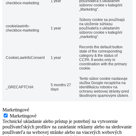
1 year
používateľa s ukladaním
checkbox-marketing
súborov cookie v kategórii
„Marketing“.
Súbory cookie sa používajú
na uloženie súhlasu
cookielawinfo-
1 year
používateľa s ukladaním
checkbox-marketing
súborov cookie v kategórii
„marketing“.
Records the default button
state of the corresponding
category & the status of
CookieLawInfoConsent
1 year
CCPA. It works only in
coordination with the primary
cookie.
Tento súbor cookie nastavuje
služba Google recaptcha na
5 months 27
_GRECAPTCHA
identifikáciu robotov na
days
ochranu webovej stránky pred
škodlivými spamovými útokmi.
Marketingové
Marketingové
Technické ukladanie alebo prístup je potrebný na vytvorenie
používateľských profilov na zasielanie reklamy alebo na sledovanie
používateľa na webovej stránke alebo na viacerých webových