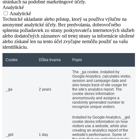
stránkach na podobné marketingové účely.
Analytické
Analytické
Technické ukladanie alebo prístup, ktorý sa používa výlučne na
anonymné analytické účely. Bez predvolania, dobrovoľného
splnenia požiadaviek zo strany poskytovateľa internetových služieb
alebo dodatočných záznamov od tretej strany sa informácie uložené
alebo získané len na tento účel zvyčajne nemôžu použiť na vašu
identifikáciu.
Cookie
Dĺžka trvania
Popis
The _ga cookie, installed by
Google Analytics, calculates visitor,
session and campaign data and
also keeps track of site usage for
_ga
2 years
the site's analytics report. The
cookie stores information
anonymously and assigns a
randomly generated number to
recognize unique visitors.
Installed by Google Analytics, _gid
cookie stores information on how
visitors use a website, while also
creating an analytics report of the
_gid
1 day
website's performance. Some of
the data that are collected include