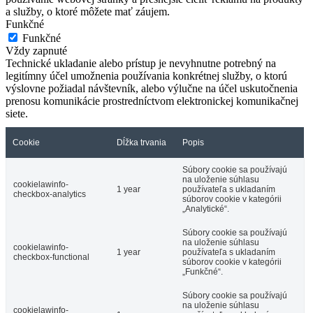
a služby, o ktoré môžete mať záujem.
Funkčné
Funkčné
Vždy zapnuté
Technické ukladanie alebo prístup je nevyhnutne potrebný na
legitímny účel umožnenia používania konkrétnej služby, o ktorú
výslovne požiadal návštevník, alebo výlučne na účel uskutočnenia
prenosu komunikácie prostredníctvom elektronickej komunikačnej
siete.
Cookie
Dĺžka trvania
Popis
Súbory cookie sa používajú
na uloženie súhlasu
cookielawinfo-
1 year
používateľa s ukladaním
checkbox-analytics
súborov cookie v kategórii
„Analytické“.
Súbory cookie sa používajú
na uloženie súhlasu
cookielawinfo-
1 year
používateľa s ukladaním
checkbox-functional
súborov cookie v kategórii
„Funkčné“.
Súbory cookie sa používajú
na uloženie súhlasu
cookielawinfo-