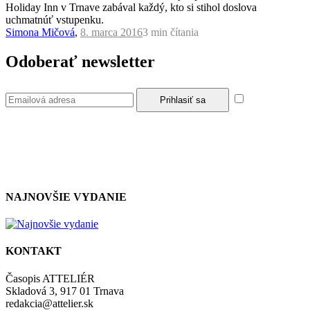
Holiday Inn v Trnave zabával každý, kto si stihol doslova
uchmatnúť vstupenku.
Simona Mičová
,
8. marca 2016
3 min
čítania
Odoberať newsletter
Súhlasím so
zásadami a podmienkami ochrany osobných údajov.
NAJNOVŠIE VYDANIE
KONTAKT
Časopis ATTELIÉR
Skladová 3, 917 01 Trnava
redakcia@attelier.sk