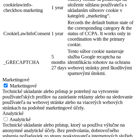
cookielawinfo-
uloženie súhlasu používateľa s
1 year
checkbox-marketing
ukladaním súborov cookie v
kategórii „marketing“.
Records the default button state of
the corresponding category & the
CookieLawInfoConsent
1 year
status of CCPA. It works only in
coordination with the primary
cookie.
Tento súbor cookie nastavuje
5
služba Google recaptcha na
_GRECAPTCHA
months
identifikáciu robotov na ochranu
27 days
webovej stránky pred škodlivými
spamovými útokmi.
Marketingové
Marketingové
Technické ukladanie alebo prístup je potrebný na vytvorenie
používateľských profilov na zasielanie reklamy alebo na sledovanie
používateľa na webovej stránke alebo na viacerých webových
stránkach na podobné marketingové účely.
Analytické
Analytické
Technické ukladanie alebo prístup, ktorý sa používa výlučne na
anonymné analytické účely. Bez predvolania, dobrovoľného
splnenia požiadaviek zo strany poskytovateľa internetových služieb