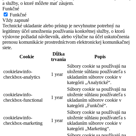
a služby, o ktoré môžete mať záujem.
Funkčné
Funkčné
Vždy zapnuté
Technické ukladanie alebo prístup je nevyhnutne potrebný na
legitímny účel umožnenia používania konkrétnej služby, o ktorú
výslovne požiadal návštevník, alebo výlučne na účel uskutočnenia
prenosu komunikácie prostredníctvom elektronickej komunikačnej
siete.
Dĺžka
Cookie
Popis
trvania
Súbory cookie sa používajú na
cookielawinfo-
uloženie súhlasu používateľa s
1 year
checkbox-analytics
ukladaním súborov cookie v
kategórii „Analytické“.
Súbory cookie sa používajú na
cookielawinfo-
uloženie súhlasu používateľa s
1 year
checkbox-functional
ukladaním súborov cookie v
kategórii „Funkčné“.
Súbory cookie sa používajú na
cookielawinfo-
uloženie súhlasu používateľa s
1 year
checkbox-marketing
ukladaním súborov cookie v
kategórii „Marketing“.
Súbory cookie sa používajú na