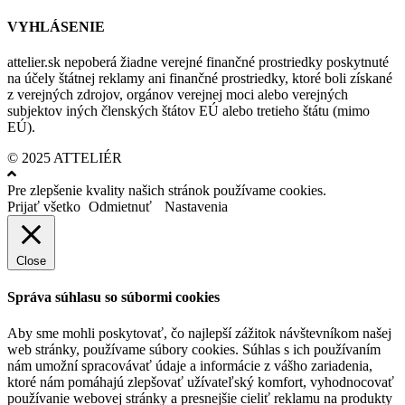
VYHLÁSENIE
attelier.sk nepoberá žiadne verejné finančné prostriedky poskytnuté
na účely štátnej reklamy ani finančné prostriedky, ktoré boli získané
z verejných zdrojov, orgánov verejnej moci alebo verejných
subjektov iných členských štátov EÚ alebo tretieho štátu (mimo
EÚ).
© 2025 ATTELIÉR
Pre zlepšenie kvality našich stránok používame cookies.
Prijať všetko
Odmietnuť
Nastavenia
Close
Správa súhlasu so súbormi cookies
Aby sme mohli poskytovať, čo najlepší zážitok návštevníkom našej
web stránky, používame súbory cookies. Súhlas s ich používaním
nám umožní spracovávať údaje a informácie z vášho zariadenia,
ktoré nám pomáhajú zlepšovať užívateľský komfort, vyhodnocovať
používanie webovej stránky a presnejšie cieliť reklamu na produkty