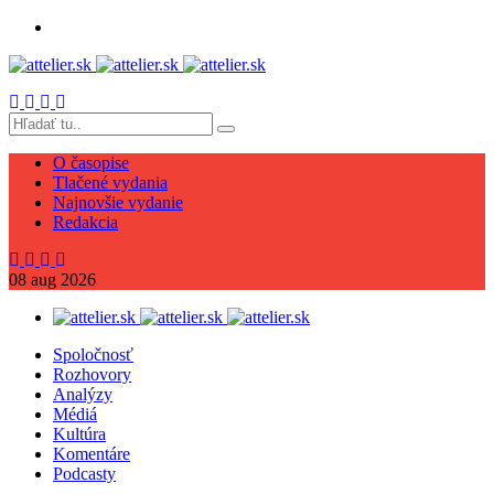
O časopise
Tlačené vydania
Najnovšie vydanie
Redakcia
08
aug
2026
Spoločnosť
Rozhovory
Analýzy
Médiá
Kultúra
Komentáre
Podcasty