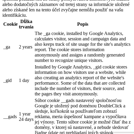
alebo dodatočných záznamov od tretej strany sa informácie uložené
alebo získané len na tento účel zvyčajne nemôžu použiť na vašu
identifikáciu.
Dĺžka
Cookie
Popis
trvania
The _ga cookie, installed by Google Analytics,
calculates visitor, session and campaign data and
also keeps track of site usage for the site's analytics
_ga
2 years
report. The cookie stores information
anonymously and assigns a randomly generated
number to recognize unique visitors.
Installed by Google Analytics, _gid cookie stores
information on how visitors use a website, while
also creating an analytics report of the website's
_gid
1 day
performance. Some of the data that are collected
include the number of visitors, their source, and
the pages they visit anonymously.
Súbor cookie __gads nastavený spoločnosťou
Google je uložený pod doménou DoubleClick a
sleduje, koľkokrát sa používateľom zobrazí
1 year
__gads
reklama, meria úspešnosť kampane a vypočítava
24 days
jej výnosy. Tento súbor cookie je možné čítať iba z
domény, v ktorej sú nastavené, a nebude sledovať
žiadne údaje pri prehliadaní iných stránok.