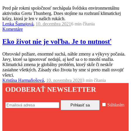
Pred pár rokmi spoločnosť nechápala švédsku environmentálnu
aktivistku Gretu Thunberg. Dnes stojíme na rozhraní klimatickej
krízy, ktorá je len v našich rukách.
Lenka Šamajová
,
10. decembra 2021
6 min
čítania
Komentáre
Eko život nie je voľba. Je to nutnosť
Obrovské požiare, enormné suchá, náhle zmeny a výkyvy počasia.
Javy, ktoré sa ignorovať nedajú, aj keď sa o to mnohí snažia.
Klimatická zmena je globálny problém, ktorý skôr či neskôr
zasiahne všetkých. Zásady eko života by sme si preto mali osvojiť
všetci.
Kristína Harmaňošová
,
10. novembra 2020
3 min
čítania
ODOBERAŤ NEWSLETTER
Súhlasím