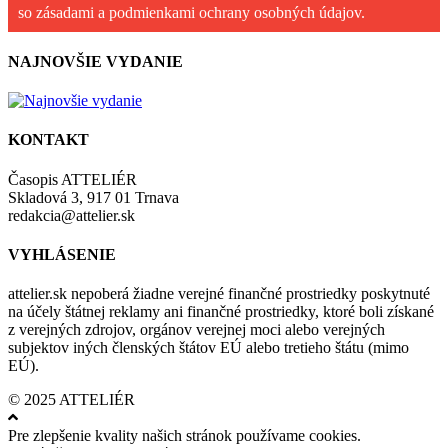
so zásadami a podmienkami ochrany osobných údajov.
NAJNOVŠIE VYDANIE
KONTAKT
Časopis ATTELIÉR
Skladová 3, 917 01 Trnava
redakcia@attelier.sk
VYHLÁSENIE
attelier.sk nepoberá žiadne verejné finančné prostriedky poskytnuté
na účely štátnej reklamy ani finančné prostriedky, ktoré boli získané
z verejných zdrojov, orgánov verejnej moci alebo verejných
subjektov iných členských štátov EÚ alebo tretieho štátu (mimo
EÚ).
© 2025 ATTELIÉR
Pre zlepšenie kvality našich stránok používame cookies.