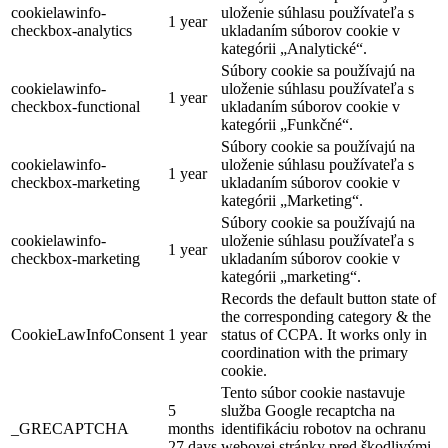
cookielawinfo-
uloženie súhlasu používateľa s
1 year
checkbox-analytics
ukladaním súborov cookie v
kategórii „Analytické“.
Súbory cookie sa používajú na
cookielawinfo-
uloženie súhlasu používateľa s
1 year
checkbox-functional
ukladaním súborov cookie v
kategórii „Funkčné“.
Súbory cookie sa používajú na
cookielawinfo-
uloženie súhlasu používateľa s
1 year
checkbox-marketing
ukladaním súborov cookie v
kategórii „Marketing“.
Súbory cookie sa používajú na
cookielawinfo-
uloženie súhlasu používateľa s
1 year
checkbox-marketing
ukladaním súborov cookie v
kategórii „marketing“.
Records the default button state of
the corresponding category & the
CookieLawInfoConsent
1 year
status of CCPA. It works only in
coordination with the primary
cookie.
Tento súbor cookie nastavuje
5
služba Google recaptcha na
_GRECAPTCHA
months
identifikáciu robotov na ochranu
27 days
webovej stránky pred škodlivými