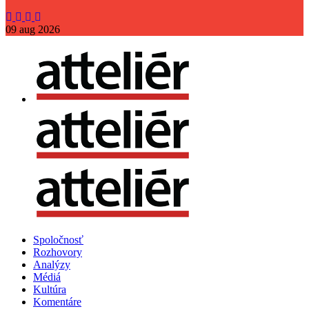
09
aug
2026
Spoločnosť
Rozhovory
Analýzy
Médiá
Kultúra
Komentáre