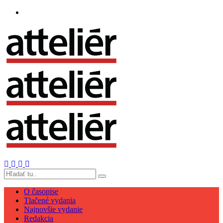
O časopise
Tlačené vydania
Najnovšie vydanie
Redakcia