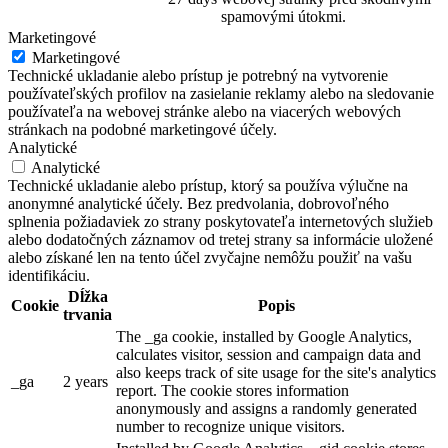
spamovými útokmi.
Marketingové
Marketingové
Technické ukladanie alebo prístup je potrebný na vytvorenie
používateľských profilov na zasielanie reklamy alebo na sledovanie
používateľa na webovej stránke alebo na viacerých webových
stránkach na podobné marketingové účely.
Analytické
Analytické
Technické ukladanie alebo prístup, ktorý sa používa výlučne na
anonymné analytické účely. Bez predvolania, dobrovoľného
splnenia požiadaviek zo strany poskytovateľa internetových služieb
alebo dodatočných záznamov od tretej strany sa informácie uložené
alebo získané len na tento účel zvyčajne nemôžu použiť na vašu
identifikáciu.
Dĺžka
Cookie
Popis
trvania
The _ga cookie, installed by Google Analytics,
calculates visitor, session and campaign data and
also keeps track of site usage for the site's analytics
_ga
2 years
report. The cookie stores information
anonymously and assigns a randomly generated
number to recognize unique visitors.