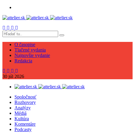
O časopise
Tlačené vydania
Najnovšie vydanie
Redakcia
30
júl
2026
Spoločnosť
Rozhovory
Analýzy
Médiá
Kultúra
Komentáre
Podcasty