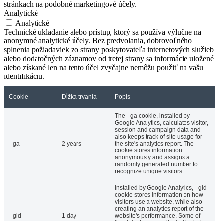
stránkach na podobné marketingové účely.
Analytické
Analytické
Technické ukladanie alebo prístup, ktorý sa používa výlučne na
anonymné analytické účely. Bez predvolania, dobrovoľného
splnenia požiadaviek zo strany poskytovateľa internetových služieb
alebo dodatočných záznamov od tretej strany sa informácie uložené
alebo získané len na tento účel zvyčajne nemôžu použiť na vašu
identifikáciu.
Cookie
Dĺžka trvania
Popis
The _ga cookie, installed by
Google Analytics, calculates visitor,
session and campaign data and
also keeps track of site usage for
_ga
2 years
the site's analytics report. The
cookie stores information
anonymously and assigns a
randomly generated number to
recognize unique visitors.
Installed by Google Analytics, _gid
cookie stores information on how
visitors use a website, while also
creating an analytics report of the
_gid
1 day
website's performance. Some of