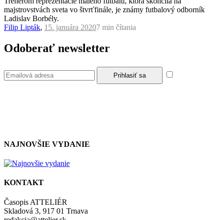
Trénerom reprezentácie malého futbalu, ktorá skončila na
majstrovstvách sveta vo štvrťfinále, je známy futbalový odborník
Ladislav Borbély.
Filip Lipták
,
15. januára 2020
7 min
čítania
Odoberať newsletter
Súhlasím so
zásadami a podmienkami ochrany osobných údajov.
NAJNOVŠIE VYDANIE
KONTAKT
Časopis ATTELIÉR
Skladová 3, 917 01 Trnava
redakcia@attelier.sk