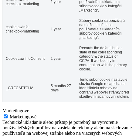
1 year
používateľa s ukladaním
checkbox-marketing
súborov cookie v kategórii
„Marketing“.
Súbory cookie sa používajú
na uloženie súhlasu
cookielawinfo-
1 year
používateľa s ukladaním
checkbox-marketing
súborov cookie v kategórii
„marketing“.
Records the default button
state of the corresponding
category & the status of
CookieLawInfoConsent
1 year
CCPA. It works only in
coordination with the primary
cookie.
Tento súbor cookie nastavuje
služba Google recaptcha na
5 months 27
_GRECAPTCHA
identifikáciu robotov na
days
ochranu webovej stránky pred
škodlivými spamovými útokmi.
Marketingové
Marketingové
Technické ukladanie alebo prístup je potrebný na vytvorenie
používateľských profilov na zasielanie reklamy alebo na sledovanie
používateľa na webovej stránke alebo na viacerých webových