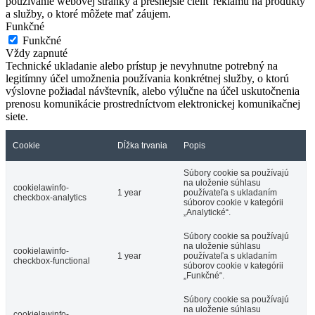
používanie webovej stránky a presnejšie cieliť reklamu na produkty
a služby, o ktoré môžete mať záujem.
Funkčné
Funkčné
Vždy zapnuté
Technické ukladanie alebo prístup je nevyhnutne potrebný na
legitímny účel umožnenia používania konkrétnej služby, o ktorú
výslovne požiadal návštevník, alebo výlučne na účel uskutočnenia
prenosu komunikácie prostredníctvom elektronickej komunikačnej
siete.
Cookie
Dĺžka trvania
Popis
Súbory cookie sa používajú
na uloženie súhlasu
cookielawinfo-
1 year
používateľa s ukladaním
checkbox-analytics
súborov cookie v kategórii
„Analytické“.
Súbory cookie sa používajú
na uloženie súhlasu
cookielawinfo-
1 year
používateľa s ukladaním
checkbox-functional
súborov cookie v kategórii
„Funkčné“.
Súbory cookie sa používajú
na uloženie súhlasu
cookielawinfo-