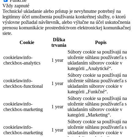
Funkčné
Vždy zapnuté
Technické ukladanie alebo prístup je nevyhnutne potrebný na
legitímny účel umožnenia používania konkrétnej služby, o ktorú
výslovne požiadal návštevník, alebo výlučne na účel uskutočnenia
prenosu komunikácie prostredníctvom elektronickej komunikačnej
siete.
Dĺžka
Cookie
Popis
trvania
Súbory cookie sa používajú na
cookielawinfo-
uloženie súhlasu používateľa s
1 year
checkbox-analytics
ukladaním súborov cookie v
kategórii „Analytické“.
Súbory cookie sa používajú na
cookielawinfo-
uloženie súhlasu používateľa s
1 year
checkbox-functional
ukladaním súborov cookie v
kategórii „Funkčné“.
Súbory cookie sa používajú na
cookielawinfo-
uloženie súhlasu používateľa s
1 year
checkbox-marketing
ukladaním súborov cookie v
kategórii „Marketing“.
Súbory cookie sa používajú na
cookielawinfo-
uloženie súhlasu používateľa s
1 year
checkbox-marketing
ukladaním súborov cookie v