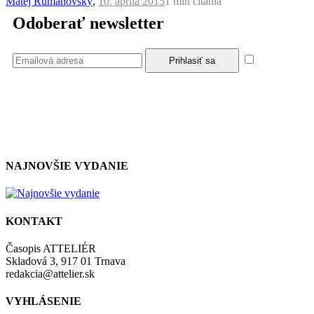
Matej Rumanovský
,
10. apríla 2015
1 min
čítania
Odoberať newsletter
Súhlasím
so zásadami a podmienkami ochrany osobných údajov.
NAJNOVŠIE VYDANIE
KONTAKT
Časopis ATTELIÉR
Skladová 3, 917 01 Trnava
redakcia@attelier.sk
VYHLÁSENIE