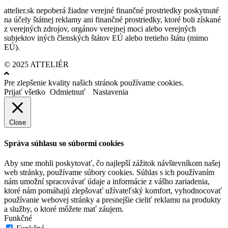
attelier.sk nepoberá žiadne verejné finančné prostriedky poskytnuté
na účely štátnej reklamy ani finančné prostriedky, ktoré boli získané
z verejných zdrojov, orgánov verejnej moci alebo verejných
subjektov iných členských štátov EÚ alebo tretieho štátu (mimo
EÚ).
© 2025 ATTELIÉR
Pre zlepšenie kvality našich stránok používame cookies.
Prijať všetko
Odmietnuť
Nastavenia
Close
Správa súhlasu so súbormi cookies
Aby sme mohli poskytovať, čo najlepší zážitok návštevníkom našej
web stránky, používame súbory cookies. Súhlas s ich používaním
nám umožní spracovávať údaje a informácie z vášho zariadenia,
ktoré nám pomáhajú zlepšovať užívateľský komfort, vyhodnocovať
používanie webovej stránky a presnejšie cieliť reklamu na produkty
a služby, o ktoré môžete mať záujem.
Funkčné