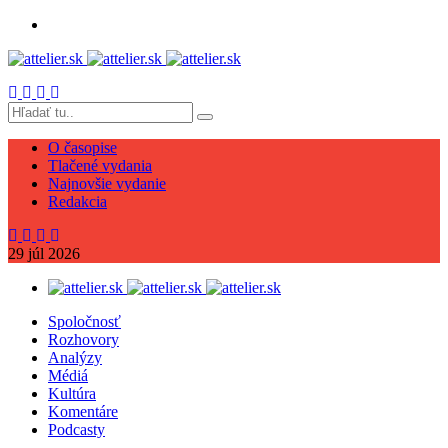
O časopise
Tlačené vydania
Najnovšie vydanie
Redakcia
29
júl
2026
Spoločnosť
Rozhovory
Analýzy
Médiá
Kultúra
Komentáre
Podcasty