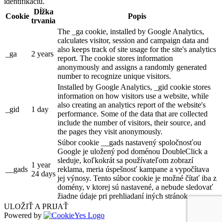
identifikáciu.
Dĺžka
Cookie
Popis
trvania
The _ga cookie, installed by Google Analytics,
calculates visitor, session and campaign data and
also keeps track of site usage for the site's analytics
_ga
2 years
report. The cookie stores information
anonymously and assigns a randomly generated
number to recognize unique visitors.
Installed by Google Analytics, _gid cookie stores
information on how visitors use a website, while
also creating an analytics report of the website's
_gid
1 day
performance. Some of the data that are collected
include the number of visitors, their source, and
the pages they visit anonymously.
Súbor cookie __gads nastavený spoločnosťou
Google je uložený pod doménou DoubleClick a
sleduje, koľkokrát sa používateľom zobrazí
1 year
__gads
reklama, meria úspešnosť kampane a vypočítava
24 days
jej výnosy. Tento súbor cookie je možné čítať iba z
domény, v ktorej sú nastavené, a nebude sledovať
žiadne údaje pri prehliadaní iných stránok.
ULOŽIŤ A PRIJAŤ
Powered by