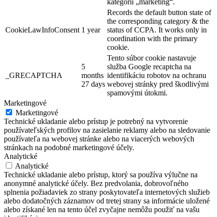
kategórii „marketing“.
Records the default button state of
the corresponding category & the
CookieLawInfoConsent
1 year
status of CCPA. It works only in
coordination with the primary
cookie.
Tento súbor cookie nastavuje
5
služba Google recaptcha na
_GRECAPTCHA
months
identifikáciu robotov na ochranu
27 days
webovej stránky pred škodlivými
spamovými útokmi.
Marketingové
Marketingové
Technické ukladanie alebo prístup je potrebný na vytvorenie
používateľských profilov na zasielanie reklamy alebo na sledovanie
používateľa na webovej stránke alebo na viacerých webových
stránkach na podobné marketingové účely.
Analytické
Analytické
Technické ukladanie alebo prístup, ktorý sa používa výlučne na
anonymné analytické účely. Bez predvolania, dobrovoľného
splnenia požiadaviek zo strany poskytovateľa internetových služieb
alebo dodatočných záznamov od tretej strany sa informácie uložené
alebo získané len na tento účel zvyčajne nemôžu použiť na vašu