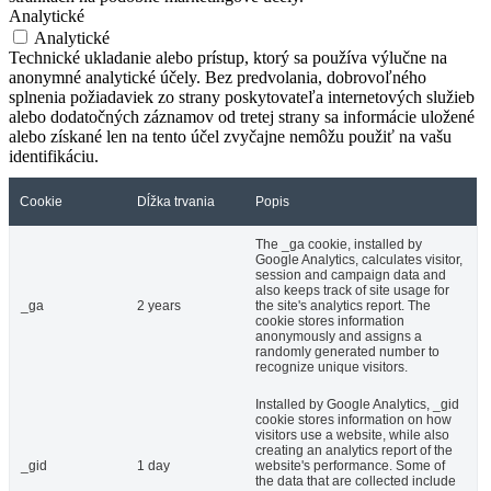
Analytické
Analytické
Technické ukladanie alebo prístup, ktorý sa používa výlučne na
anonymné analytické účely. Bez predvolania, dobrovoľného
splnenia požiadaviek zo strany poskytovateľa internetových služieb
alebo dodatočných záznamov od tretej strany sa informácie uložené
alebo získané len na tento účel zvyčajne nemôžu použiť na vašu
identifikáciu.
Cookie
Dĺžka trvania
Popis
The _ga cookie, installed by
Google Analytics, calculates visitor,
session and campaign data and
also keeps track of site usage for
_ga
2 years
the site's analytics report. The
cookie stores information
anonymously and assigns a
randomly generated number to
recognize unique visitors.
Installed by Google Analytics, _gid
cookie stores information on how
visitors use a website, while also
creating an analytics report of the
_gid
1 day
website's performance. Some of
the data that are collected include