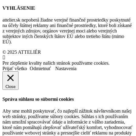
VYHLÁSENIE
attelier.sk nepoberá žiadne verejné finančné prostriedky poskytnuté
na účely štátnej reklamy ani finančné prostriedky, ktoré boli získané
z verejných zdrojov, orgánov verejnej moci alebo verejných
subjektov iných členských štátov EÚ alebo tretieho štátu (mimo
EÚ).
© 2025 ATTELIÉR
Pre zlepšenie kvality našich stránok používame cookies.
Prijať všetko
Odmietnuť
Nastavenia
Close
Správa súhlasu so súbormi cookies
Aby sme mohli poskytovať, čo najlepší zážitok návštevníkom našej
web stránky, používame súbory cookies. Súhlas s ich používaním
nám umožní spracovávať údaje a informácie z vášho zariadenia,
ktoré nám pomáhajú zlepšovať užívateľský komfort, vyhodnocovať
používanie webovej stránky a presnejšie cieliť reklamu na produkty