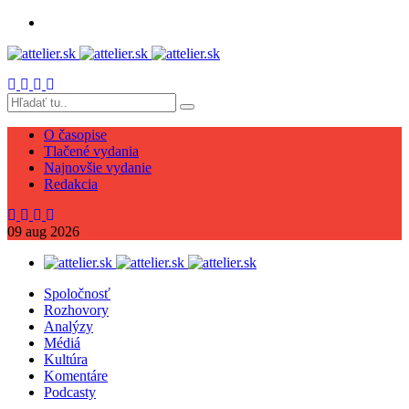
O časopise
Tlačené vydania
Najnovšie vydanie
Redakcia
09
aug
2026
Spoločnosť
Rozhovory
Analýzy
Médiá
Kultúra
Komentáre
Podcasty