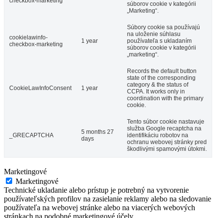
checkbox-marketing
súborov cookie v kategórii
„Marketing“.
Súbory cookie sa používajú
na uloženie súhlasu
cookielawinfo-
1 year
používateľa s ukladaním
checkbox-marketing
súborov cookie v kategórii
„marketing“.
Records the default button
state of the corresponding
category & the status of
CookieLawInfoConsent
1 year
CCPA. It works only in
coordination with the primary
cookie.
Tento súbor cookie nastavuje
služba Google recaptcha na
5 months 27
_GRECAPTCHA
identifikáciu robotov na
days
ochranu webovej stránky pred
škodlivými spamovými útokmi.
Marketingové
Marketingové
Technické ukladanie alebo prístup je potrebný na vytvorenie
používateľských profilov na zasielanie reklamy alebo na sledovanie
používateľa na webovej stránke alebo na viacerých webových
stránkach na podobné marketingové účely.