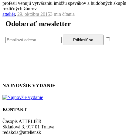
profesii venujú vytváraniu imidžu spevákov a hudobných skupín
rozličných žánrov.
atteliér
,
29. októbra 2015
3 min
čítania
Odoberať newsletter
Súhlasím
so zásadami a podmienkami ochrany osobných údajov.
NAJNOVŠIE VYDANIE
KONTAKT
Časopis ATTELIÉR
Skladová 3, 917 01 Trnava
redakcia@attelier.sk