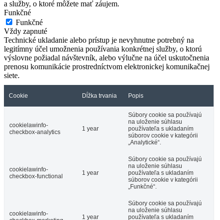
a služby, o ktoré môžete mať záujem.
Funkčné
Funkčné
Vždy zapnuté
Technické ukladanie alebo prístup je nevyhnutne potrebný na
legitímny účel umožnenia používania konkrétnej služby, o ktorú
výslovne požiadal návštevník, alebo výlučne na účel uskutočnenia
prenosu komunikácie prostredníctvom elektronickej komunikačnej
siete.
Cookie
Dĺžka trvania
Popis
Súbory cookie sa používajú
na uloženie súhlasu
cookielawinfo-
1 year
používateľa s ukladaním
checkbox-analytics
súborov cookie v kategórii
„Analytické“.
Súbory cookie sa používajú
na uloženie súhlasu
cookielawinfo-
1 year
používateľa s ukladaním
checkbox-functional
súborov cookie v kategórii
„Funkčné“.
Súbory cookie sa používajú
na uloženie súhlasu
cookielawinfo-
1 year
používateľa s ukladaním