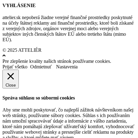
VYHLÁSENIE
attelier.sk nepoberá žiadne verejné finančné prostriedky poskytnuté
na účely štátnej reklamy ani finančné prostriedky, ktoré boli získané
z verejných zdrojov, orgánov verejnej moci alebo verejných
subjektov iných členských štátov EÚ alebo tretieho štátu (mimo
EÚ).
© 2025 ATTELIÉR
Pre zlepšenie kvality našich stránok používame cookies.
Prijať všetko
Odmietnuť
Nastavenia
Close
Správa súhlasu so súbormi cookies
Aby sme mohli poskytovať, čo najlepší zážitok návštevníkom našej
web stránky, používame súbory cookies. Súhlas s ich používaním
nám umožní spracovávať údaje a informácie z vášho zariadenia,
ktoré nám pomáhajú zlepšovať užívateľský komfort, vyhodnocovať
používanie webovej stránky a presnejšie cieliť reklamu na produkty
a služby, o ktoré môžete mať záujem.