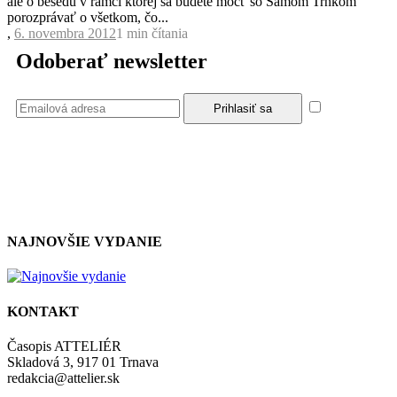
ale o besedu v rámci ktorej sa budete môcť so Samom Trnkom
porozprávať o všetkom, čo...
,
6. novembra 2012
1 min
čítania
Odoberať newsletter
Súhlasím
so zásadami a podmienkami ochrany osobných údajov.
NAJNOVŠIE VYDANIE
KONTAKT
Časopis ATTELIÉR
Skladová 3, 917 01 Trnava
redakcia@attelier.sk