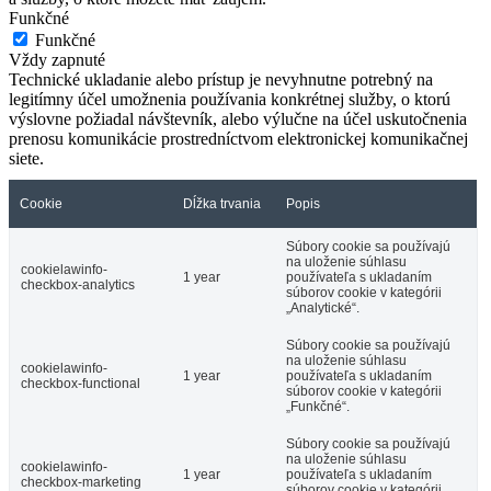
Funkčné
Funkčné
Vždy zapnuté
Technické ukladanie alebo prístup je nevyhnutne potrebný na
legitímny účel umožnenia používania konkrétnej služby, o ktorú
výslovne požiadal návštevník, alebo výlučne na účel uskutočnenia
prenosu komunikácie prostredníctvom elektronickej komunikačnej
siete.
Cookie
Dĺžka trvania
Popis
Súbory cookie sa používajú
na uloženie súhlasu
cookielawinfo-
1 year
používateľa s ukladaním
checkbox-analytics
súborov cookie v kategórii
„Analytické“.
Súbory cookie sa používajú
na uloženie súhlasu
cookielawinfo-
1 year
používateľa s ukladaním
checkbox-functional
súborov cookie v kategórii
„Funkčné“.
Súbory cookie sa používajú
na uloženie súhlasu
cookielawinfo-
1 year
používateľa s ukladaním
checkbox-marketing
súborov cookie v kategórii