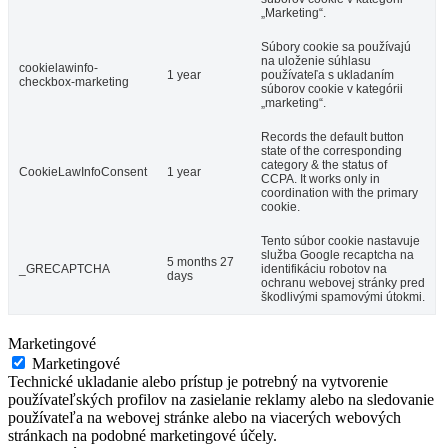
„Marketing“.
Súbory cookie sa používajú
na uloženie súhlasu
cookielawinfo-
1 year
používateľa s ukladaním
checkbox-marketing
súborov cookie v kategórii
„marketing“.
Records the default button
state of the corresponding
category & the status of
CookieLawInfoConsent
1 year
CCPA. It works only in
coordination with the primary
cookie.
Tento súbor cookie nastavuje
služba Google recaptcha na
5 months 27
_GRECAPTCHA
identifikáciu robotov na
days
ochranu webovej stránky pred
škodlivými spamovými útokmi.
Marketingové
Marketingové
Technické ukladanie alebo prístup je potrebný na vytvorenie
používateľských profilov na zasielanie reklamy alebo na sledovanie
používateľa na webovej stránke alebo na viacerých webových
stránkach na podobné marketingové účely.