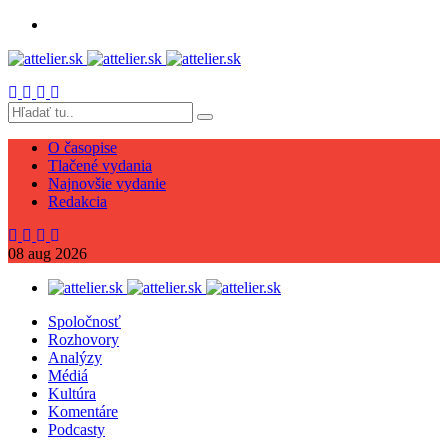
O časopise
Tlačené vydania
Najnovšie vydanie
Redakcia
08
aug
2026
Spoločnosť
Rozhovory
Analýzy
Médiá
Kultúra
Komentáre
Podcasty