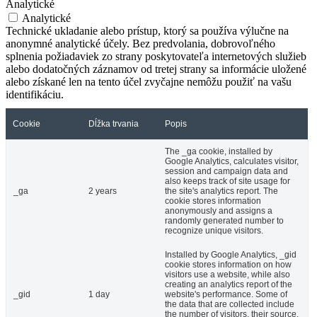
Analytické
Analytické
Technické ukladanie alebo prístup, ktorý sa používa výlučne na
anonymné analytické účely. Bez predvolania, dobrovoľného
splnenia požiadaviek zo strany poskytovateľa internetových služieb
alebo dodatočných záznamov od tretej strany sa informácie uložené
alebo získané len na tento účel zvyčajne nemôžu použiť na vašu
identifikáciu.
Cookie
Dĺžka trvania
Popis
The _ga cookie, installed by
Google Analytics, calculates visitor,
session and campaign data and
also keeps track of site usage for
_ga
2 years
the site's analytics report. The
cookie stores information
anonymously and assigns a
randomly generated number to
recognize unique visitors.
Installed by Google Analytics, _gid
cookie stores information on how
visitors use a website, while also
creating an analytics report of the
_gid
1 day
website's performance. Some of
the data that are collected include
the number of visitors, their source,