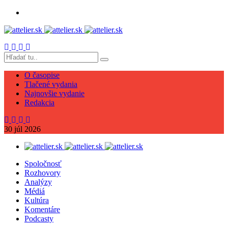
O časopise
Tlačené vydania
Najnovšie vydanie
Redakcia
30
júl
2026
Spoločnosť
Rozhovory
Analýzy
Médiá
Kultúra
Komentáre
Podcasty