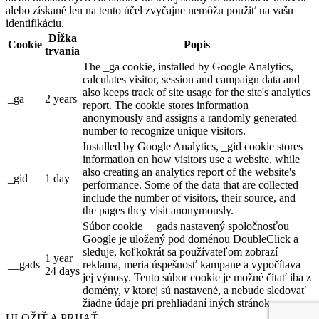
alebo získané len na tento účel zvyčajne nemôžu použiť na vašu
identifikáciu.
Dĺžka
Cookie
Popis
trvania
The _ga cookie, installed by Google Analytics,
calculates visitor, session and campaign data and
also keeps track of site usage for the site's analytics
_ga
2 years
report. The cookie stores information
anonymously and assigns a randomly generated
number to recognize unique visitors.
Installed by Google Analytics, _gid cookie stores
information on how visitors use a website, while
also creating an analytics report of the website's
_gid
1 day
performance. Some of the data that are collected
include the number of visitors, their source, and
the pages they visit anonymously.
Súbor cookie __gads nastavený spoločnosťou
Google je uložený pod doménou DoubleClick a
sleduje, koľkokrát sa používateľom zobrazí
1 year
__gads
reklama, meria úspešnosť kampane a vypočítava
24 days
jej výnosy. Tento súbor cookie je možné čítať iba z
domény, v ktorej sú nastavené, a nebude sledovať
žiadne údaje pri prehliadaní iných stránok.
ULOŽIŤ A PRIJAŤ