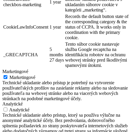
1 year
checkbox-marketing
ukladaním súborov cookie v
kategórii „marketing“.
Records the default button state of
the corresponding category & the
CookieLawInfoConsent
1 year
status of CCPA. It works only in
coordination with the primary
cookie.
Tento súbor cookie nastavuje
5
služba Google recaptcha na
_GRECAPTCHA
months
identifikáciu robotov na ochranu
27 days
webovej stránky pred škodlivými
spamovými útokmi.
Marketingové
Marketingové
Technické ukladanie alebo prístup je potrebný na vytvorenie
používateľských profilov na zasielanie reklamy alebo na sledovanie
používateľa na webovej stránke alebo na viacerých webových
stránkach na podobné marketingové účely.
Analytické
Analytické
Technické ukladanie alebo prístup, ktorý sa používa výlučne na
anonymné analytické účely. Bez predvolania, dobrovoľného
splnenia požiadaviek zo strany poskytovateľa internetových služieb
alebo dodatočných záznamov od tretej strany sa informácie uložené