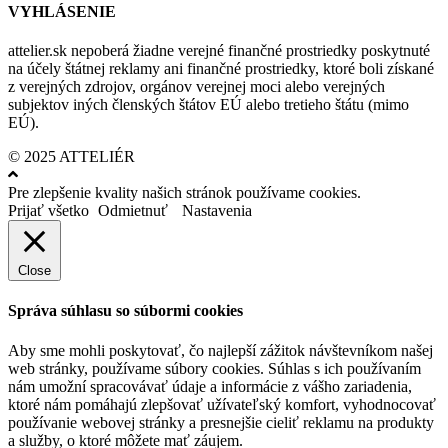
VYHLÁSENIE
attelier.sk nepoberá žiadne verejné finančné prostriedky poskytnuté
na účely štátnej reklamy ani finančné prostriedky, ktoré boli získané
z verejných zdrojov, orgánov verejnej moci alebo verejných
subjektov iných členských štátov EÚ alebo tretieho štátu (mimo
EÚ).
© 2025 ATTELIÉR
Pre zlepšenie kvality našich stránok používame cookies.
Prijať všetko
Odmietnuť
Nastavenia
Close
Správa súhlasu so súbormi cookies
Aby sme mohli poskytovať, čo najlepší zážitok návštevníkom našej
web stránky, používame súbory cookies. Súhlas s ich používaním
nám umožní spracovávať údaje a informácie z vášho zariadenia,
ktoré nám pomáhajú zlepšovať užívateľský komfort, vyhodnocovať
používanie webovej stránky a presnejšie cieliť reklamu na produkty
a služby, o ktoré môžete mať záujem.