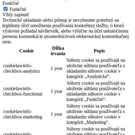
Funkčné
Funkčné
Vždy zapnuté
Technické ukladanie alebo prístup je nevyhnutne potrebný na
legitímny účel umožnenia používania konkrétnej služby, o ktorú
výslovne požiadal návštevník, alebo výlučne na účel uskutočnenia
prenosu komunikácie prostredníctvom elektronickej komunikačnej
siete.
Dĺžka
Cookie
Popis
trvania
Súbory cookie sa používajú na
cookielawinfo-
uloženie súhlasu používateľa s
1 year
checkbox-analytics
ukladaním súborov cookie v
kategórii „Analytické“.
Súbory cookie sa používajú na
cookielawinfo-
uloženie súhlasu používateľa s
1 year
checkbox-functional
ukladaním súborov cookie v
kategórii „Funkčné“.
Súbory cookie sa používajú na
cookielawinfo-
uloženie súhlasu používateľa s
1 year
checkbox-marketing
ukladaním súborov cookie v
kategórii „Marketing“.
Súbory cookie sa používajú na
cookielawinfo-
uloženie súhlasu používateľa s