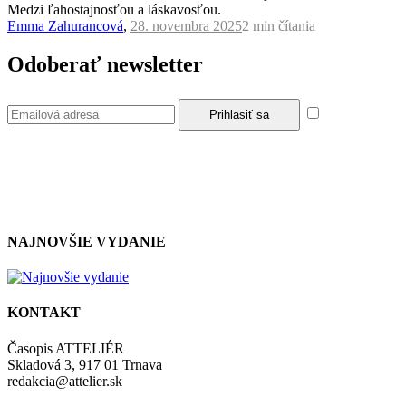
Medzi ľahostajnosťou a láskavosťou.
Emma Zahurancová
,
28. novembra 2025
2 min
čítania
Odoberať newsletter
Súhlasím so
zásadami a podmienkami ochrany osobných údajov.
NAJNOVŠIE VYDANIE
KONTAKT
Časopis ATTELIÉR
Skladová 3, 917 01 Trnava
redakcia@attelier.sk