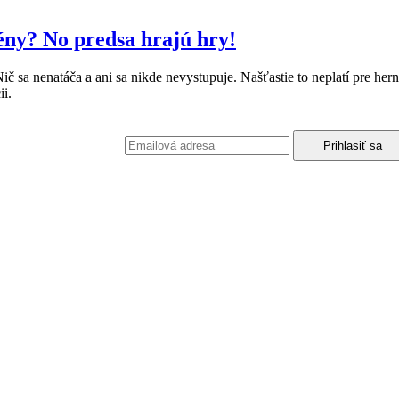
ény? No predsa hrajú hry!
Nič sa nenatáča a ani sa nikde nevystupuje. Našťastie to neplatí pre her
ii.
podmienkami ochrany osobných údajov.