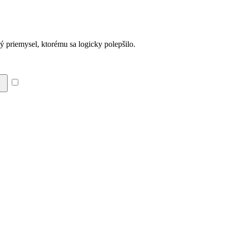
ný priemysel, ktorému sa logicky polepšilo.
Súhlasím so zásadami a