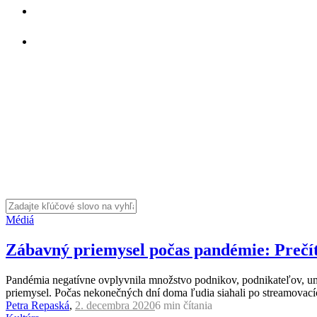
Médiá
Zábavný priemysel počas pandémie: Prečíta
Pandémia negatívne ovplyvnila množstvo podnikov, podnikateľov, ume
priemysel. Počas nekonečných dní doma ľudia siahali po streamovacích
Petra Repaská
,
2. decembra 2020
6 min
čítania