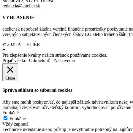
Skladová 3, 917 01 Trnava
redakcia@attelier.sk
VYHLÁSENIE
attelier.sk nepoberá žiadne verejné finančné prostriedky poskytnuté na
verejných subjektov iných členských štátov EÚ alebo tretieho štátu 
© 2025 ATTELIÉR
Pre zlepšenie kvality našich stránok používame cookies.
Prijať všetko
Odmietnuť
Nastavenia
Close
Správa súhlasu so súbormi cookies
Aby sme mohli poskytovať, čo najlepší zážitok návštevníkom našej w
pomáhajú zlepšovať užívateľský komfort, vyhodnocovať používanie we
Funkčné
Funkčné
Vždy zapnuté
Technické ukladanie alebo prístup je nevyhnutne potrebný na legitím