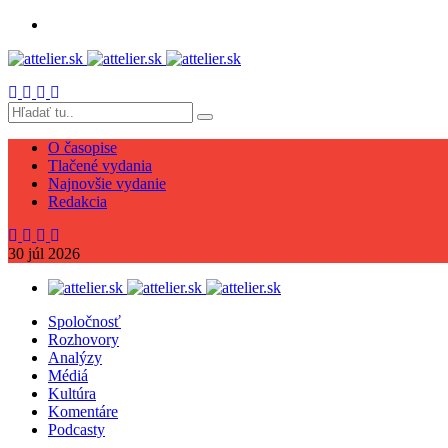
O časopise
Tlačené vydania
Najnovšie vydanie
Redakcia
30
júl
2026
Spoločnosť
Rozhovory
Analýzy
Médiá
Kultúra
Komentáre
Podcasty