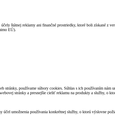
 účely štátnej reklamy ani finančné prostriedky, ktoré boli získané z v
(mimo EÚ).
eb stránky, používame súbory cookies. Súhlas s ich používaním nám um
bovej stránky a presnejšie cieliť reklamu na produkty a služby, o kt
ny účel umožnenia používania konkrétnej služby, o ktorú výslovne poži