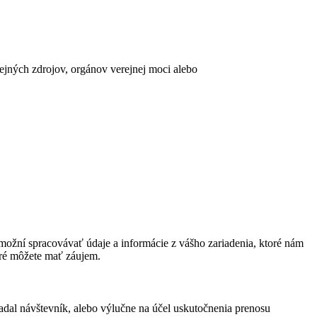
erejných zdrojov, orgánov verejnej moci alebo
ožní spracovávať údaje a informácie z vášho zariadenia, ktoré nám
oré môžete mať záujem.
adal návštevník, alebo výlučne na účel uskutočnenia prenosu