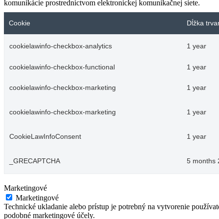
komunikácie prostredníctvom elektronickej komunikačnej siete.
Cookie
Dĺžka trva
cookielawinfo-checkbox-analytics
1 year
cookielawinfo-checkbox-functional
1 year
cookielawinfo-checkbox-marketing
1 year
cookielawinfo-checkbox-marketing
1 year
CookieLawInfoConsent
1 year
_GRECAPTCHA
5 months 
Marketingové
Marketingové
Technické ukladanie alebo prístup je potrebný na vytvorenie používa
podobné marketingové účely.