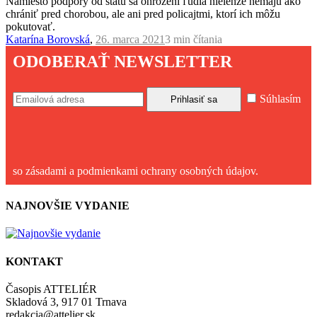
Namiesto podpory od štátu sa ohrození ľudia nielenže nemajú ako
chrániť pred chorobou, ale ani pred policajtmi, ktorí ich môžu
pokutovať.
Katarína Borovská
,
26. marca 2021
3 min
čítania
ODOBERAŤ NEWSLETTER
Súhlasím
so zásadami a podmienkami ochrany osobných údajov.
NAJNOVŠIE VYDANIE
KONTAKT
Časopis ATTELIÉR
Skladová 3, 917 01 Trnava
redakcia@attelier.sk