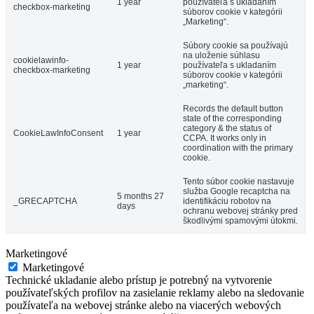
1 year
používateľa s ukladaním
checkbox-marketing
súborov cookie v kategórii
„Marketing“.
Súbory cookie sa používajú
na uloženie súhlasu
cookielawinfo-
1 year
používateľa s ukladaním
checkbox-marketing
súborov cookie v kategórii
„marketing“.
Records the default button
state of the corresponding
category & the status of
CookieLawInfoConsent
1 year
CCPA. It works only in
coordination with the primary
cookie.
Tento súbor cookie nastavuje
služba Google recaptcha na
5 months 27
_GRECAPTCHA
identifikáciu robotov na
days
ochranu webovej stránky pred
škodlivými spamovými útokmi.
Marketingové
Marketingové
Technické ukladanie alebo prístup je potrebný na vytvorenie
používateľských profilov na zasielanie reklamy alebo na sledovanie
používateľa na webovej stránke alebo na viacerých webových