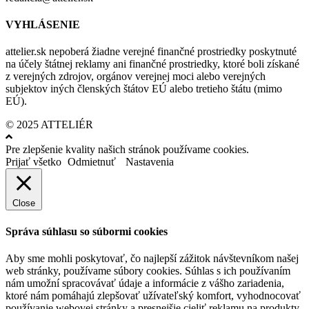
VYHLÁSENIE
attelier.sk nepoberá žiadne verejné finančné prostriedky poskytnuté
na účely štátnej reklamy ani finančné prostriedky, ktoré boli získané
z verejných zdrojov, orgánov verejnej moci alebo verejných
subjektov iných členských štátov EÚ alebo tretieho štátu (mimo
EÚ).
© 2025 ATTELIÉR
Pre zlepšenie kvality našich stránok používame cookies.
Prijať všetko
Odmietnuť
Nastavenia
Close
Správa súhlasu so súbormi cookies
Aby sme mohli poskytovať, čo najlepší zážitok návštevníkom našej
web stránky, používame súbory cookies. Súhlas s ich používaním
nám umožní spracovávať údaje a informácie z vášho zariadenia,
ktoré nám pomáhajú zlepšovať užívateľský komfort, vyhodnocovať
používanie webovej stránky a presnejšie cieliť reklamu na produkty