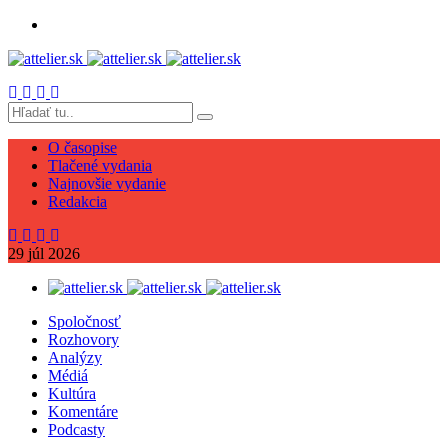
O časopise
Tlačené vydania
Najnovšie vydanie
Redakcia
29
júl
2026
Spoločnosť
Rozhovory
Analýzy
Médiá
Kultúra
Komentáre
Podcasty