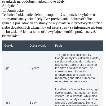
stránkach na podobné marketingové účely.
Analytické
Analytické
Technické ukladanie alebo prístup, ktorý sa používa výlučne na
anonymné analytické účely. Bez predvolania, dobrovoľného
splnenia požiadaviek zo strany poskytovateľa internetových služieb
alebo dodatočných záznamov od tretej strany sa informácie uložené
alebo získané len na tento účel zvyčajne nemôžu použiť na vašu
identifikáciu.
Cookie
Dĺžka trvania
Popis
The _ga cookie, installed by
Google Analytics, calculates visitor,
session and campaign data and
also keeps track of site usage for
_ga
2 years
the site's analytics report. The
cookie stores information
anonymously and assigns a
randomly generated number to
recognize unique visitors.
Installed by Google Analytics, _gid
cookie stores information on how
visitors use a website, while also
creating an analytics report of the
_gid
1 day
website's performance. Some of
the data that are collected include