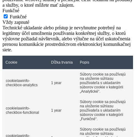
a služby, o ktoré môžete mať záujem.
Funkčné
Funkčné
Vždy zapnuté
Technické ukladanie alebo prístup je nevyhnutne potrebný na
legitímny účel umožnenia používania konkrétnej služby, o ktorú
výslovne požiadal návštevník, alebo výlučne na účel uskutočnenia
prenosu komunikácie prostredníctvom elektronickej komunikačnej
siete.
Cookie
Dĺžka trvania
Popis
Súbory cookie sa používajú
na uloženie súhlasu
cookielawinfo-
1 year
používateľa s ukladaním
checkbox-analytics
súborov cookie v kategórii
„Analytické“.
Súbory cookie sa používajú
na uloženie súhlasu
cookielawinfo-
1 year
používateľa s ukladaním
checkbox-functional
súborov cookie v kategórii
„Funkčné“.
Súbory cookie sa používajú
na uloženie súhlasu
cookielawinfo-