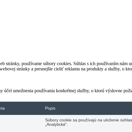
eb stránky, používame súbory cookies. Súhlas s ich používaním nám um
bovej stránky a presnejšie cieliť reklamu na produkty a služby, o kt
ny účel umožnenia používania konkrétnej služby, o ktorú výslovne poži
nia
Popis
Súbory cookie sa používajú na uloženie súhlas
„Analytické“.