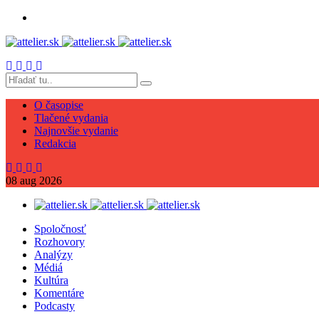
O časopise
Tlačené vydania
Najnovšie vydanie
Redakcia
08
aug
2026
Spoločnosť
Rozhovory
Analýzy
Médiá
Kultúra
Komentáre
Podcasty