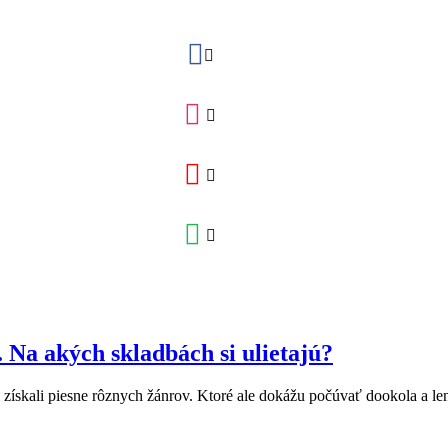
Na akých skladbách si ulietajú?
získali piesne rôznych žánrov. Ktoré ale dokážu počúvať dookola a le