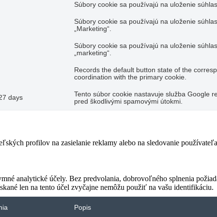
Súbory cookie sa používajú na uloženie súhlas
Súbory cookie sa používajú na uloženie súhlas
„Marketing“.
Súbory cookie sa používajú na uloženie súhlas
„marketing“.
Records the default button state of the corres
coordination with the primary cookie.
Tento súbor cookie nastavuje služba Google re
27 days
pred škodlivými spamovými útokmi.
teľských profilov na zasielanie reklamy alebo na sledovanie používate
ymné analytické účely. Bez predvolania, dobrovoľného splnenia požiada
skané len na tento účel zvyčajne nemôžu použiť na vašu identifikáciu.
nia
Popis