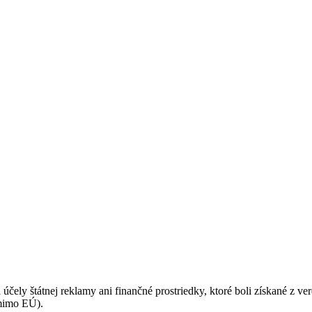
ásadami a podmienkami ochrany osobných údajov.
 účely štátnej reklamy ani finančné prostriedky, ktoré boli získané z v
(mimo EÚ).