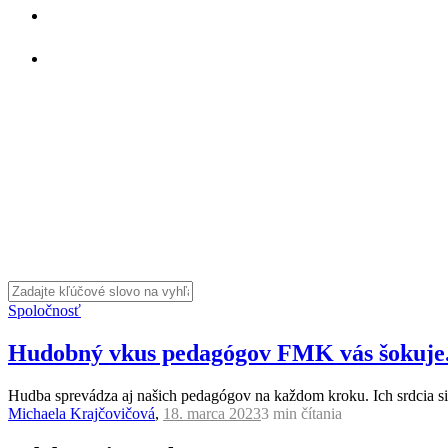
Spoločnosť
Hudobný vkus pedagógov FMK vás šokuje. 
Hudba sprevádza aj našich pedagógov na každom kroku. Ich srdcia si 
Michaela Krajčovičová
,
18. marca 2023
3 min
čítania