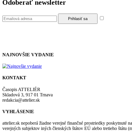
Odoberať newsletter
Súhlasím so z
NAJNOVŠIE VYDANIE
KONTAKT
Časopis ATTELIÉR
Skladová 3, 917 01 Trnava
redakcia@attelier.sk
VYHLÁSENIE
attelier.sk nepoberá žiadne verejné finančné prostriedky poskytnuté na
verejných subjektov iných členských štátov EÚ alebo tretieho štátu 