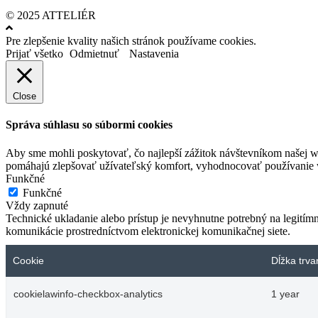
© 2025 ATTELIÉR
Pre zlepšenie kvality našich stránok používame cookies.
Prijať všetko
Odmietnuť
Nastavenia
Close
Správa súhlasu so súbormi cookies
Aby sme mohli poskytovať, čo najlepší zážitok návštevníkom našej w
pomáhajú zlepšovať užívateľský komfort, vyhodnocovať používanie we
Funkčné
Funkčné
Vždy zapnuté
Technické ukladanie alebo prístup je nevyhnutne potrebný na legitím
komunikácie prostredníctvom elektronickej komunikačnej siete.
Cookie
Dĺžka trva
cookielawinfo-checkbox-analytics
1 year