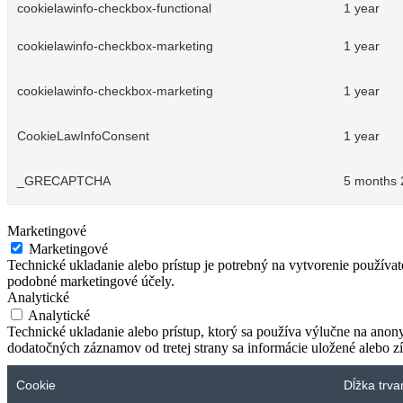
cookielawinfo-checkbox-functional
1 year
cookielawinfo-checkbox-marketing
1 year
cookielawinfo-checkbox-marketing
1 year
CookieLawInfoConsent
1 year
_GRECAPTCHA
5 months 
Marketingové
Marketingové
Technické ukladanie alebo prístup je potrebný na vytvorenie používa
podobné marketingové účely.
Analytické
Analytické
Technické ukladanie alebo prístup, ktorý sa používa výlučne na anon
dodatočných záznamov od tretej strany sa informácie uložené alebo zí
Cookie
Dĺžka trva