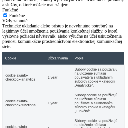
a služby, o ktoré môžete mať záujem.
Funkčné
Funkčné
Vždy zapnuté
Technické ukladanie alebo prístup je nevyhnutne potrebný na
legitímny účel umožnenia používania konkrétnej služby, o ktorú
výslovne požiadal návštevník, alebo výlučne na účel uskutočnenia
prenosu komunikácie prostredníctvom elektronickej komunikačnej
siete.
Cookie
Dĺžka trvania
Popis
Súbory cookie sa používajú
na uloženie súhlasu
cookielawinfo-
1 year
používateľa s ukladaním
checkbox-analytics
súborov cookie v kategórii
„Analytické“.
Súbory cookie sa používajú
na uloženie súhlasu
cookielawinfo-
1 year
používateľa s ukladaním
checkbox-functional
súborov cookie v kategórii
„Funkčné“.
Súbory cookie sa používajú
na uloženie súhlasu
cookielawinfo-