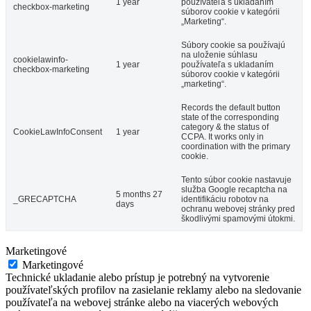
1 year
používateľa s ukladaním
checkbox-marketing
súborov cookie v kategórii
„Marketing“.
Súbory cookie sa používajú
na uloženie súhlasu
cookielawinfo-
1 year
používateľa s ukladaním
checkbox-marketing
súborov cookie v kategórii
„marketing“.
Records the default button
state of the corresponding
category & the status of
CookieLawInfoConsent
1 year
CCPA. It works only in
coordination with the primary
cookie.
Tento súbor cookie nastavuje
služba Google recaptcha na
5 months 27
_GRECAPTCHA
identifikáciu robotov na
days
ochranu webovej stránky pred
škodlivými spamovými útokmi.
Marketingové
Marketingové
Technické ukladanie alebo prístup je potrebný na vytvorenie
používateľských profilov na zasielanie reklamy alebo na sledovanie
používateľa na webovej stránke alebo na viacerých webových