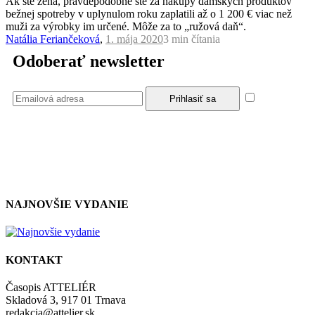
Ak ste žena, pravdepodobne ste za nákupy dámskych produktov
bežnej spotreby v uplynulom roku zaplatili až o 1 200 € viac než
muži za výrobky im určené. Môže za to „ružová daň“.
Natália Feriančeková
,
1. mája 2020
3 min
čítania
Odoberať newsletter
Súhlasím
so zásadami a podmienkami ochrany osobných údajov.
NAJNOVŠIE VYDANIE
KONTAKT
Časopis ATTELIÉR
Skladová 3, 917 01 Trnava
redakcia@attelier.sk