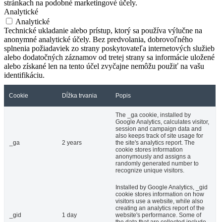
stránkach na podobné marketingové účely.
Analytické
Analytické
Technické ukladanie alebo prístup, ktorý sa používa výlučne na
anonymné analytické účely. Bez predvolania, dobrovoľného
splnenia požiadaviek zo strany poskytovateľa internetových služieb
alebo dodatočných záznamov od tretej strany sa informácie uložené
alebo získané len na tento účel zvyčajne nemôžu použiť na vašu
identifikáciu.
Cookie
Dĺžka trvania
Popis
The _ga cookie, installed by
Google Analytics, calculates visitor,
session and campaign data and
also keeps track of site usage for
_ga
2 years
the site's analytics report. The
cookie stores information
anonymously and assigns a
randomly generated number to
recognize unique visitors.
Installed by Google Analytics, _gid
cookie stores information on how
visitors use a website, while also
creating an analytics report of the
_gid
1 day
website's performance. Some of
the data that are collected include