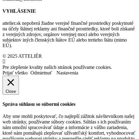
VYHLÁSENIE
attelier.sk nepoberá žiadne verejné finančné prostriedky poskytnuté
na účely štátnej reklamy ani finančné prostriedky, ktoré boli získané
z verejných zdrojov, orgánov verejnej moci alebo verejných
subjektov iných členských štátov EÚ alebo tretieho štátu (mimo
EÚ).
© 2025 ATTELIÉR
Pre zlepšenie kvality našich stránok používame cookies.
Prijať všetko
Odmietnuť
Nastavenia
Close
Správa súhlasu so súbormi cookies
Aby sme mohli poskytovať, čo najlepší zážitok návštevníkom našej
web stránky, používame súbory cookies. Súhlas s ich používaním
nám umožní spracovávať údaje a informácie z vášho zariadenia,
ktoré nám pomáhajú zlepšovať užívateľský komfort, vyhodnocovať
používanie webovej stránky a presnejšie cieliť reklamu na produkty