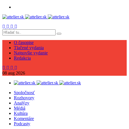
O časopise
Tlačené vydania
Najnovšie vydanie
Redakcia
08
aug
2026
Spoločnosť
Rozhovory
Analýzy
Médiá
Kultúra
Komentáre
Podcasty