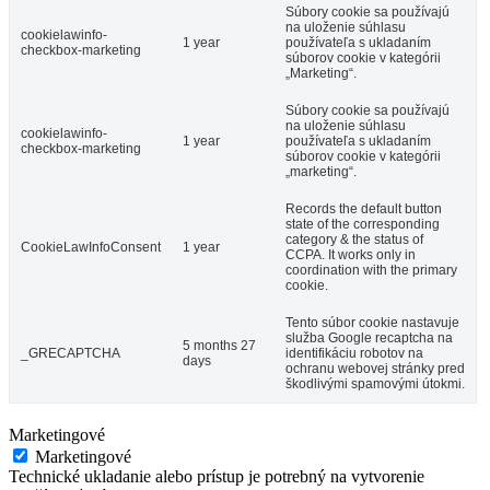
Súbory cookie sa používajú
na uloženie súhlasu
cookielawinfo-
1 year
používateľa s ukladaním
checkbox-marketing
súborov cookie v kategórii
„Marketing“.
Súbory cookie sa používajú
na uloženie súhlasu
cookielawinfo-
1 year
používateľa s ukladaním
checkbox-marketing
súborov cookie v kategórii
„marketing“.
Records the default button
state of the corresponding
category & the status of
CookieLawInfoConsent
1 year
CCPA. It works only in
coordination with the primary
cookie.
Tento súbor cookie nastavuje
služba Google recaptcha na
5 months 27
_GRECAPTCHA
identifikáciu robotov na
days
ochranu webovej stránky pred
škodlivými spamovými útokmi.
Marketingové
Marketingové
Technické ukladanie alebo prístup je potrebný na vytvorenie