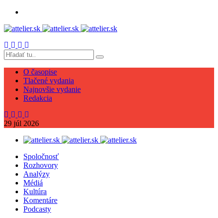
O časopise
Tlačené vydania
Najnovšie vydanie
Redakcia
29
júl
2026
Spoločnosť
Rozhovory
Analýzy
Médiá
Kultúra
Komentáre
Podcasty