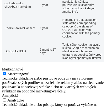
na uloženie súhlasu
cookielawinfo-
1 year
používateľa s ukladaním
checkbox-marketing
súborov cookie v kategórii
„marketing“.
Records the default button
state of the corresponding
category & the status of
CookieLawInfoConsent
1 year
CCPA. It works only in
coordination with the primary
cookie.
Tento súbor cookie nastavuje
služba Google recaptcha na
5 months 27
_GRECAPTCHA
identifikáciu robotov na
days
ochranu webovej stránky pred
škodlivými spamovými útokmi.
Marketingové
Marketingové
Technické ukladanie alebo prístup je potrebný na vytvorenie
používateľských profilov na zasielanie reklamy alebo na sledovanie
používateľa na webovej stránke alebo na viacerých webových
stránkach na podobné marketingové účely.
Analytické
Analytické
Technické ukladanie alebo prístup, ktorý sa používa výlučne na