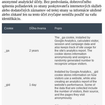
anonymné analytické účely. Bez predvolania, dobrovoľného
splnenia požiadaviek zo strany poskytovateľa internetových služieb
alebo dodatočných záznamov od tretej strany sa informácie uložené
alebo získané len na tento účel zvyčajne nemôžu použiť na vašu
identifikáciu.
Cookie
Dĺžka trvania
Popis
The _ga cookie, installed by
Google Analytics, calculates visitor,
session and campaign data and
also keeps track of site usage for
_ga
2 years
the site's analytics report. The
cookie stores information
anonymously and assigns a
randomly generated number to
recognize unique visitors.
Installed by Google Analytics, _gid
cookie stores information on how
visitors use a website, while also
creating an analytics report of the
_gid
1 day
website's performance. Some of
the data that are collected include
the number of visitors, their source,
and the pages they visit
anonymously.