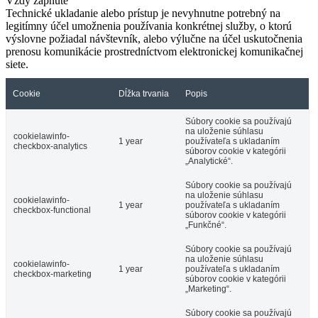
Vždy zapnuté
Technické ukladanie alebo prístup je nevyhnutne potrebný na
legitímny účel umožnenia používania konkrétnej služby, o ktorú
výslovne požiadal návštevník, alebo výlučne na účel uskutočnenia
prenosu komunikácie prostredníctvom elektronickej komunikačnej
siete.
Cookie
Dĺžka trvania
Popis
Súbory cookie sa používajú
na uloženie súhlasu
cookielawinfo-
1 year
používateľa s ukladaním
checkbox-analytics
súborov cookie v kategórii
„Analytické“.
Súbory cookie sa používajú
na uloženie súhlasu
cookielawinfo-
1 year
používateľa s ukladaním
checkbox-functional
súborov cookie v kategórii
„Funkčné“.
Súbory cookie sa používajú
na uloženie súhlasu
cookielawinfo-
1 year
používateľa s ukladaním
checkbox-marketing
súborov cookie v kategórii
„Marketing“.
Súbory cookie sa používajú