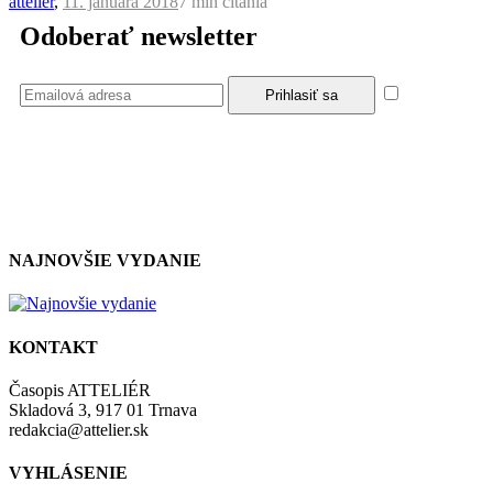
atteliér
,
11. januára 2018
7 min
čítania
Odoberať newsletter
Súhlasím
so zásadami a podmienkami ochrany osobných údajov.
NAJNOVŠIE VYDANIE
KONTAKT
Časopis ATTELIÉR
Skladová 3, 917 01 Trnava
redakcia@attelier.sk
VYHLÁSENIE