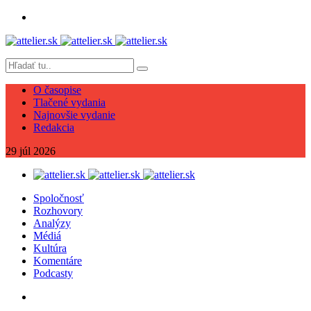
O časopise
Tlačené vydania
Najnovšie vydanie
Redakcia
29
júl
2026
Spoločnosť
Rozhovory
Analýzy
Médiá
Kultúra
Komentáre
Podcasty