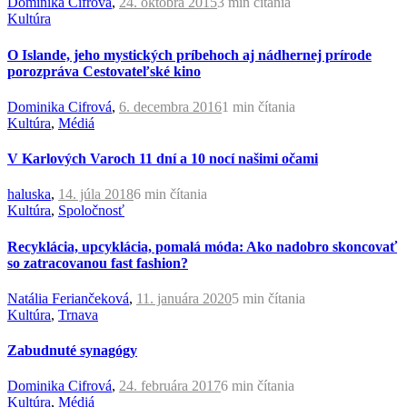
Dominika Cifrová
,
24. októbra 2015
3 min
čítania
Kultúra
O Islande, jeho mystických príbehoch aj nádhernej prírode
porozpráva Cestovateľské kino
Dominika Cifrová
,
6. decembra 2016
1 min
čítania
Kultúra
,
Médiá
V Karlových Varoch 11 dní a 10 nocí našimi očami
haluska
,
14. júla 2018
6 min
čítania
Kultúra
,
Spoločnosť
Recyklácia, upcyklácia, pomalá móda: Ako nadobro skoncovať
so zatracovanou fast fashion?
Natália Feriančeková
,
11. januára 2020
5 min
čítania
Kultúra
,
Trnava
Zabudnuté synagógy
Dominika Cifrová
,
24. februára 2017
6 min
čítania
Kultúra
,
Médiá