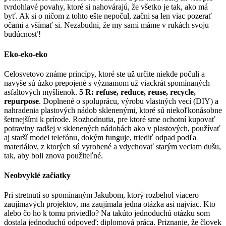
tvrdohlavé povahy, ktoré si nahovárajú, že všetko je tak, ako má
byť. Ak si o ničom z tohto ešte nepočul, začni sa len viac pozerať
očami a všímať si. Nezabudni, že my sami máme v rukách svoju
budúcnosť!
Eko-eko-eko
Celosvetovo známe princípy, ktoré ste už určite niekde počuli a
navyše sú úzko prepojené s významom už viackrát spomínaných
asfaltových myšlienok.
5 R: refuse, reduce, reuse, recycle,
repurpose
. Doplnené o spoluprácu, výrobu vlastných vecí (DIY) a
nahradenia plastových nádob sklenenými, ktoré sú niekoľkonásobne
šetrnejšími k prírode. Rozhodnutia, pre ktoré sme ochotní kupovať
potraviny radšej v sklenených nádobách ako v plastových, používať
aj starší model telefónu, dokým funguje, triediť odpad podľa
materiálov, z ktorých sú vyrobené a vdychovať starým veciam dušu,
tak, aby boli znova použiteľné.
Neobvyklé začiatky
Pri stretnutí so spomínaným Jakubom, ktorý rozbehol viacero
zaujímavých projektov, ma zaujímala jedna otázka asi najviac. Kto
alebo čo ho k tomu priviedlo? Na takúto jednoduchú otázku som
dostala jednoduchú odpoveď: diplomová práca. Priznanie, že človek