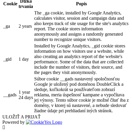
Dĺžka
Cookie
Popis
trvania
The _ga cookie, installed by Google Analytics,
calculates visitor, session and campaign data and
also keeps track of site usage for the site's analytics
_ga
2 years
report. The cookie stores information
anonymously and assigns a randomly generated
number to recognize unique visitors.
Installed by Google Analytics, _gid cookie stores
information on how visitors use a website, while
also creating an analytics report of the website's
_gid
1 day
performance. Some of the data that are collected
include the number of visitors, their source, and
the pages they visit anonymously.
Súbor cookie __gads nastavený spoločnosťou
Google je uložený pod doménou DoubleClick a
sleduje, koľkokrát sa používateľom zobrazí
1 year
__gads
reklama, meria úspešnosť kampane a vypočítava
24 days
jej výnosy. Tento súbor cookie je možné čítať iba z
domény, v ktorej sú nastavené, a nebude sledovať
žiadne údaje pri prehliadaní iných stránok.
ULOŽIŤ A PRIJAŤ
Powered by