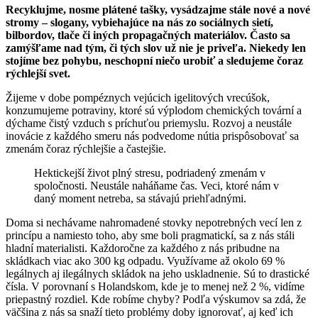
Recyklujme, nosme plátené tašky, vysádzajme stále nové a nové
stromy – slogany, vybiehajúce na nás zo sociálnych sietí,
bilbordov, tlače či iných propagačných materiálov. Často sa
zamýšľame nad tým, či tých slov už nie je priveľa. Niekedy len
stojíme bez pohybu, neschopní niečo urobiť a sledujeme čoraz
rýchlejší svet.
Žijeme v dobe pompéznych vejúcich igelitových vrecúšok,
konzumujeme potraviny, ktoré sú výplodom chemických tovární a
dýchame čistý vzduch s príchuťou priemyslu. Rozvoj a neustále
inovácie z každého smeru nás podvedome nútia prispôsobovať sa
zmenám čoraz rýchlejšie a častejšie.
Hektickejší život plný stresu, podriadený zmenám v
spoločnosti. Neustále naháňame čas. Veci, ktoré nám v
daný moment netreba, sa stávajú priehľadnými.
Doma si nechávame nahromadené stovky nepotrebných vecí len z
princípu a namiesto toho, aby sme boli pragmatickí, sa z nás stáli
hladní materialisti. Každoročne za každého z nás pribudne na
skládkach viac ako 300 kg odpadu. Využívame až okolo 69 %
legálnych aj ilegálnych skládok na jeho uskladnenie. Sú to drastické
čísla. V porovnaní s Holandskom, kde je to menej než 2 %, vidíme
priepastný rozdiel. Kde robíme chyby? Podľa výskumov sa zdá, že
väčšina z nás sa snaží tieto problémy doby ignorovať, aj keď ich