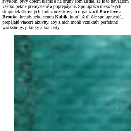
zvykom, prvý dojem klame a na druhý som zistila, že je to navzájom
všetko pekne premyslené a poprepájané. Spolupráca niekoľkých
skupiniek šikovných ľudí z neziskových organizácií
Pure love
a
Bronko
, kreatívneho centra
Kubík
, ktoré už dlhšie spolupracujú,
prepájajú viaceré aktivity, aby z nich mohli vzniknúť perfektné
workshopy, pikniky a koncerty.