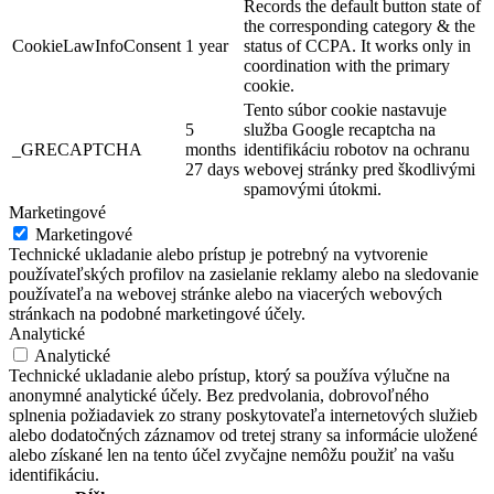
Records the default button state of
the corresponding category & the
CookieLawInfoConsent
1 year
status of CCPA. It works only in
coordination with the primary
cookie.
Tento súbor cookie nastavuje
5
služba Google recaptcha na
_GRECAPTCHA
months
identifikáciu robotov na ochranu
27 days
webovej stránky pred škodlivými
spamovými útokmi.
Marketingové
Marketingové
Technické ukladanie alebo prístup je potrebný na vytvorenie
používateľských profilov na zasielanie reklamy alebo na sledovanie
používateľa na webovej stránke alebo na viacerých webových
stránkach na podobné marketingové účely.
Analytické
Analytické
Technické ukladanie alebo prístup, ktorý sa používa výlučne na
anonymné analytické účely. Bez predvolania, dobrovoľného
splnenia požiadaviek zo strany poskytovateľa internetových služieb
alebo dodatočných záznamov od tretej strany sa informácie uložené
alebo získané len na tento účel zvyčajne nemôžu použiť na vašu
identifikáciu.