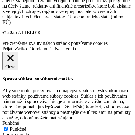
attelier.sk nepoberá žiadne verejné finančné prostriedky poskytnuté
na účely štátnej reklamy ani finančné prostriedky, ktoré boli získané
z verejných zdrojov, orgánov verejnej moci alebo verejných
subjektov iných členských štátov EÚ alebo tretieho štátu (mimo
EÚ).
© 2025 ATTELIÉR
Pre zlepšenie kvality našich stránok používame cookies.
Prijať všetko
Odmietnuť
Nastavenia
Close
Správa súhlasu so súbormi cookies
Aby sme mohli poskytovať, čo najlepší zážitok návštevníkom našej
web stránky, používame súbory cookies. Súhlas s ich používaním
nám umožní spracovávať údaje a informácie z vášho zariadenia,
ktoré nám pomáhajú zlepšovať užívateľský komfort, vyhodnocovať
používanie webovej stránky a presnejšie cieliť reklamu na produkty
a služby, o ktoré môžete mať záujem.
Funkčné
Funkčné
Vždy zapnuté