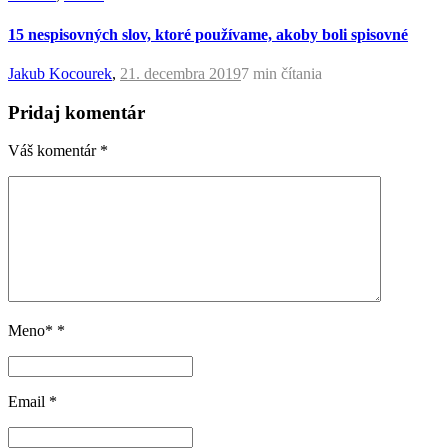
15 nespisovných slov, ktoré používame, akoby boli spisovné
Jakub Kocourek
,
21. decembra 2019
7 min
čítania
Pridaj komentár
Váš komentár
*
Meno*
*
Email
*