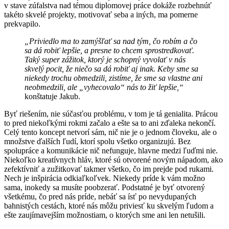
v stave zúfalstva nad témou diplomovej práce dokáže rozbehnúť
takéto skvelé projekty, motivovať seba a iných, ma pomerne
prekvapilo.
„Priviedlo ma to zamýšľať sa nad tým, čo robím a čo
sa dá robiť lepšie, a presne to chcem sprostredkovať.
Taký super zážitok, ktorý je schopný vyvolať v nás
skvelý pocit, že niečo sa dá robiť aj inak. Keby sme sa
niekedy trochu obmedzili, zistíme, že sme sa vlastne ani
neobmedzili, ale „vyhecovalo“ nás to žiť lepšie,“
konštatuje Jakub.
Byť riešením, nie súčasťou problému, v tom je tá genialita. Prácou
to pred niekoľkými rokmi začalo a ešte sa to ani zďaleka nekončí.
Celý tento koncept netvorí sám, nič nie je o jednom človeku, ale o
množstve ďalších ľudí, ktorí spolu všetko organizujú. Bez
spolupráce a komunikácie nič nefunguje, hlavne medzi ľuďmi nie.
Niekoľko kreatívnych hláv, ktoré sú otvorené novým nápadom, ako
zefektívniť a zužitkovať takmer všetko, čo im prejde pod rukami.
Nech je inšpirácia odkiaľkoľvek. Niekedy príde k vám možno
sama, inokedy sa musíte poobzerať. Podstatné je byť otvorený
všetkému, čo pred nás príde, nebáť sa ísť po nevydupaných
bahnistých cestách, ktoré nás môžu priviesť ku skvelým ľudom a
ešte zaujímavejším možnostiam, o ktorých sme ani len netušili.