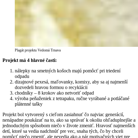
Plagát projektu Vedomá Trnava
Projekt má 4 hlavné časti:
nálepky na smetných košoch majú pomôcť pri triedení
odpadu
dizajnové pexesá, maľovanky, komixy, aby sa aj najmenší
dozvedeli hravou formou o recyklácii
chodníky
–
8 krokov ako netvoriť odpad
výroba peňaženiek z tetrapaku, ručne vyrábané a potláčané
plátenné tašky
Projekt bol vytvorený s cieľom zasiahnuť čo najviac generácií,
nenápadne poukázať na to, ako sa správať k okoliu ohľaduplnejšie a
jednoduchým spôsobom niečo v živote zmeniť. Hravosť najmenších
detí, ktoré sa vedia nadchnúť pre vec, snaha tých, čo by chceli
pomôcť niečo zmeniť, ale nevedia ako a pár motivačných viet pre