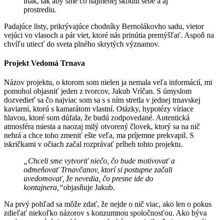
inak, tak aby sme čo najmenej škodili sebe a aj
prostrediu.
Padajúce listy, prikrývajúce chodníky Bernolákovho sadu, vietor
vejúci vo vlasoch a pár viet, ktoré nás prinútia premýšľať. Aspoň na
chvíľu utiecť do sveta plného skrytých významov.
Projekt Vedomá Trnava
Názov projektu, o ktorom som nielen ja nemala veľa informácií, mi
pomohol objasniť jeden z tvorcov, Jakub Vríčan. S úmyslom
dozvedieť sa čo najviac som sa s s ním stretla v jednej trnavskej
kaviarni, ktorú s kamarátom vlastní. Otázky, hypotézy víriace
hlavou, ktoré som dúfala, že budú zodpovedané. Autentická
atmosféra miesta a naozaj milý otvorený človek, ktorý sa na nič
nehrá a chce toho zmeniť ešte veľa, ma príjemne prekvapil. S
iskričkami v očiach začal rozprávať príbeh tohto projektu.
„Chceli sme vytvoriť niečo, čo bude motivovať a
odmeňovať Trnavčanov, ktorí si postupne začali
uvedomovať, že nevedia, čo presne ide do
kontajnera,“
objasňuje Jakub.
Na prvý pohľad sa môže zdať, že nejde o nič viac, ako len o pokus
zdieľať niekoľko názorov s konzumnou spoločnosťou. Ako býva