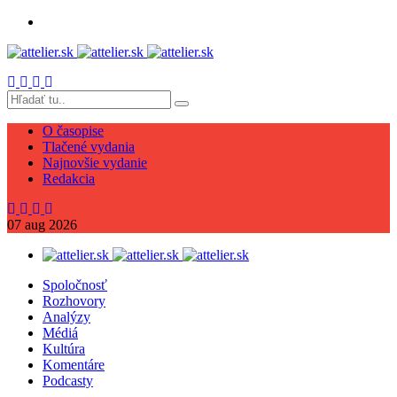
O časopise
Tlačené vydania
Najnovšie vydanie
Redakcia
07
aug
2026
Spoločnosť
Rozhovory
Analýzy
Médiá
Kultúra
Komentáre
Podcasty