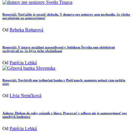
Reportáž: Najťažšie je stratiť slobodu. V domove pre seniorov som pochopila, čo všetko
považujeme za samozrejmosť
Od
Rebeka Rajtarová
Reportáž: V ústave sociálnej starostlivosti v Spišskom Štvrtku sme objektívmi
zachytávali to, čo býva ticho obchádzané
Od
Patrícia Lehká
Reportáž: Navštívili sme jedinečnú banku v Piešťanoch, namiesto peňazí vám požičia
gény
Od
Lívia Nemčková
Anketa: Diplom do ruky, otáznik v hlave. Pracovať v odbore nie je samozrejmosť pre
mnohých študentov
Od
Patrícia Lehká