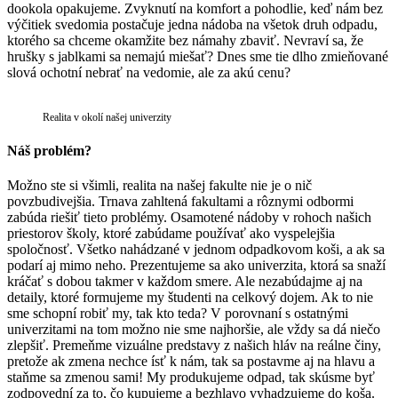
dookola opakujeme. Zvyknutí na komfort a pohodlie, keď nám bez
výčitiek svedomia postačuje jedna nádoba na všetok druh odpadu,
ktorého sa chceme okamžite bez námahy zbaviť. Nevraví sa, že
hrušky s jablkami sa nemajú miešať? Dnes sme tie dlho zmieňované
slová ochotní nebrať na vedomie, ale za akú cenu?
Realita v okolí našej univerzity
Náš problém?
Možno ste si všimli, realita na našej fakulte nie je o nič
povzbudivejšia. Trnava zahltená fakultami a rôznymi odbormi
zabúda riešiť tieto problémy. Osamotené nádoby v rohoch našich
priestorov školy, ktoré zabúdame používať ako vyspelejšia
spoločnosť. Všetko nahádzané v jednom odpadkovom koši, a ak sa
podarí aj mimo neho. Prezentujeme sa ako univerzita, ktorá sa snaží
kráčať s dobou takmer v každom smere. Ale nezabúdajme aj na
detaily, ktoré formujeme my študenti na celkový dojem. Ak to nie
sme schopní robiť my, tak kto teda? V porovnaní s ostatnými
univerzitami na tom možno nie sme najhoršie, ale vždy sa dá niečo
zlepšiť. Premeňme vizuálne predstavy z našich hláv na reálne činy,
pretože ak zmena nechce ísť k nám, tak sa postavme aj na hlavu a
staňme sa zmenou sami! My produkujeme odpad, tak skúsme byť
zodpovední za to, čo kupujeme a bezhlavo vyhadzujeme do koša.