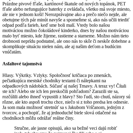
Prázdne pivové fľaše, kartónové škatule od nových topánok, PET
fľaše alebo nefungujúce baterky z ovládača, všetko má svoje miesto,
ale nie v jednom koši! Nerozprávajme ako a prečo niečo nejde, ale
obetujme tých pár minút navyše a spomeňme si, ako nás učili triediť
odpad podľa farieb, keď sme boli malí. Vtedy bolo našou
motiváciou možno čokoládové kinderko, dnes by našou motiváciou
malo byť miesto, kde žijeme, rastieme a starneme. Možno nám tieto
drobnosti neprídu podstatné, ale ono nás to skôr či neskôr dobehne a
skomplikuje situáciu nielen nám, ale aj našim deťom a budúcim
vnúčatám.
Asfaltové tajomstvá
Hlasy. Výkriky. Vzlyky. Spoločnosť kričiaca po zmenách,
pečiatkujúca mestské chodníky textami či nálepkami na
odpadkových nádobách. Súčasť aj našej Trnavy. A teraz vy! Čítali
ste ich? Alebo ste ich len preskočili pohľadom? Zarazili ste sa,
rozčúlili alebo ihneď vypustili z hlavy? Sto ľudí, sto chutí, názory sú
rôzne, ale kto aspoň trochu chce, niečo si z toho predsa len odnesie.
Ja som mala možnosť stretnúť sa s Jakubom Vríčanom, jedným z
tvorcov, a pochopiť, že aj jednoduché biele slová otlačené na
chodníkoch môžu odrážať reálne činy.
Stručne, ale jasne opisujú, ako sa bežné veci dajú robiť