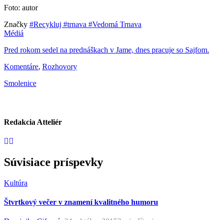
Foto: autor
Značky
#Recykluj
#trnava
#Vedomá Trnava
Médiá
Pred rokom sedel na prednáškach v Jame, dnes pracuje so Sajfom.
Komentáre
,
Rozhovory
Smolenice
Redakcia Atteliér
Súvisiace príspevky
Kultúra
Štvrtkový večer v znamení kvalitného humoru