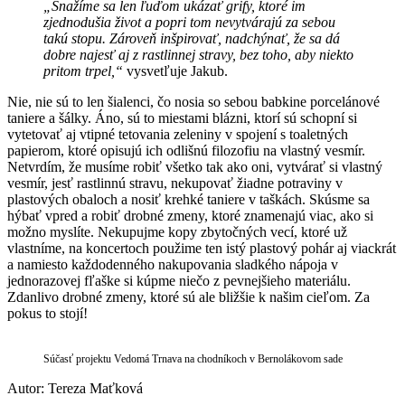
„Snažíme sa len ľuďom ukázať grify, ktoré im
zjednodušia život a popri tom nevytvárajú za sebou
takú stopu. Zároveň inšpirovať, nadchýnať, že sa dá
dobre najesť aj z rastlinnej stravy, bez toho, aby niekto
pritom trpel,“
vysvetľuje Jakub.
Nie, nie sú to len šialenci, čo nosia so sebou babkine porcelánové
taniere a šálky. Áno, sú to miestami blázni, ktorí sú schopní si
vytetovať aj vtipné tetovania zeleniny v spojení s toaletných
papierom, ktoré opisujú ich odlišnú filozofiu na vlastný vesmír.
Netvrdím, že musíme robiť všetko tak ako oni, vytvárať si vlastný
vesmír, jesť rastlinnú stravu, nekupovať žiadne potraviny v
plastových obaloch a nosiť krehké taniere v taškách. Skúsme sa
hýbať vpred a robiť drobné zmeny, ktoré znamenajú viac, ako si
možno myslíte. Nekupujme kopy zbytočných vecí, ktoré už
vlastníme, na koncertoch použime ten istý plastový pohár aj viackrát
a namiesto každodenného nakupovania sladkého nápoja v
jednorazovej fľaške si kúpme niečo z pevnejšieho materiálu.
Zdanlivo drobné zmeny, ktoré sú ale bližšie k našim cieľom. Za
pokus to stojí!
Súčasť projektu Vedomá Trnava na chodníkoch v Bernolákovom sade
Autor: Tereza Maťková