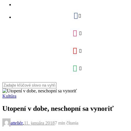
Kultúra
Utopení v dobe, neschopní sa vynoriť
atteliér
,
11. januára 2018
7 min
čítania