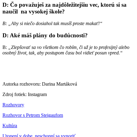
D: Čo považuješ za najdôležitejšiu vec, ktorú si sa
naučil na vysokej škole?
B: „Aby si niečo dosiahol tak musíš proste makať!“
D: Aké máš plány do budúcnosti?
B:
„Zlepšovať sa vo všetkom čo robím, či už je to profesijný alebo
osobný život, tak, aby postupom času bol vidieť posun vpred.“
Autorka rozhovoru: Darina Martáková
Zdroj fotiek: Instagram
Rozhovory
Rozhovor s Petrom Steigaufom
Kultúra
Utopení v dobe, neschopní sa vynoriť