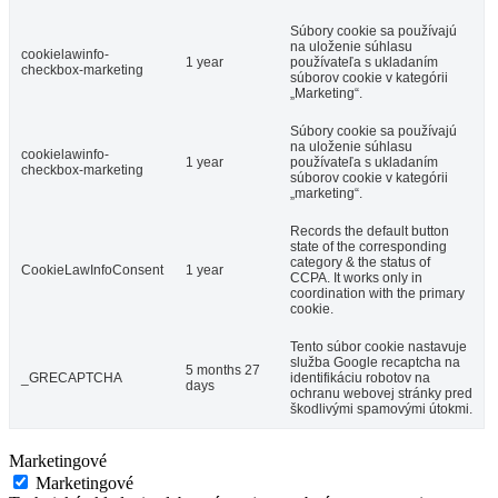
Súbory cookie sa používajú
na uloženie súhlasu
cookielawinfo-
1 year
používateľa s ukladaním
checkbox-marketing
súborov cookie v kategórii
„Marketing“.
Súbory cookie sa používajú
na uloženie súhlasu
cookielawinfo-
1 year
používateľa s ukladaním
checkbox-marketing
súborov cookie v kategórii
„marketing“.
Records the default button
state of the corresponding
category & the status of
CookieLawInfoConsent
1 year
CCPA. It works only in
coordination with the primary
cookie.
Tento súbor cookie nastavuje
služba Google recaptcha na
5 months 27
_GRECAPTCHA
identifikáciu robotov na
days
ochranu webovej stránky pred
škodlivými spamovými útokmi.
Marketingové
Marketingové