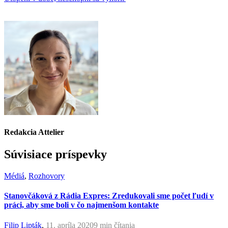
Redakcia Attelier
Súvisiace príspevky
Médiá
,
Rozhovory
Stanovčáková z Rádia Expres: Zredukovali sme počet ľudí v
práci, aby sme boli v čo najmenšom kontakte
Filip Lipták
,
11. apríla 2020
9 min
čítania