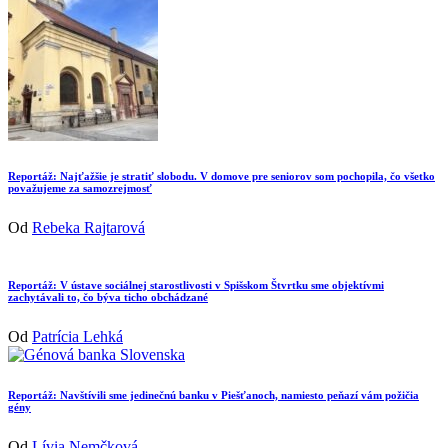
Reportáž: Najťažšie je stratiť slobodu. V domove pre seniorov som pochopila, čo všetko
považujeme za samozrejmosť
Od
Rebeka Rajtarová
Reportáž: V ústave sociálnej starostlivosti v Spišskom Štvrtku sme objektívmi
zachytávali to, čo býva ticho obchádzané
Od
Patrícia Lehká
Reportáž: Navštívili sme jedinečnú banku v Piešťanoch, namiesto peňazí vám požičia
gény
Od
Lívia Nemčková