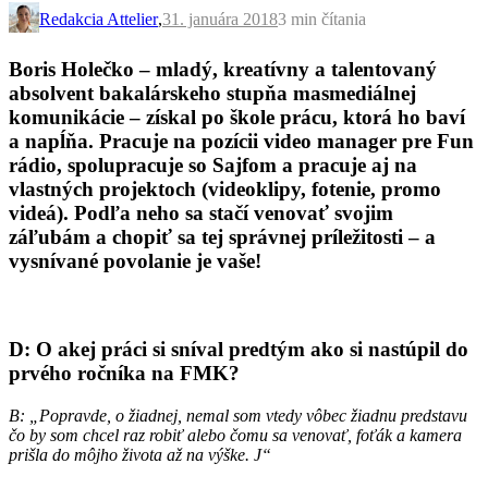
Redakcia Attelier
,
31. januára 2018
3 min
čítania
Boris Holečko – mladý, kreatívny a talentovaný
absolvent bakalárskeho stupňa masmediálnej
komunikácie – získal po škole prácu, ktorá ho baví
a napĺňa. Pracuje na pozícii video manager pre Fun
rádio, spolupracuje so Sajfom a pracuje aj na
vlastných projektoch (videoklipy, fotenie, promo
videá). Podľa neho sa stačí venovať svojim
záľubám a chopiť sa tej správnej príležitosti – a
vysnívané povolanie je vaše!
D: O akej práci si sníval predtým ako si nastúpil do
prvého ročníka na FMK?
B:
„Popravde, o žiadnej, nemal som vtedy vôbec žiadnu predstavu
čo by som chcel raz robiť alebo čomu sa venovať, foťák a kamera
prišla do môjho života až na výške.
J“