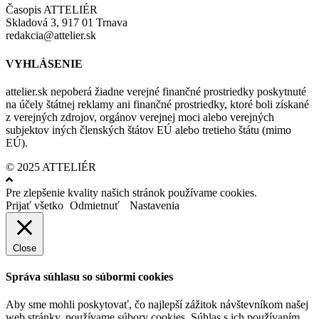
Časopis ATTELIÉR
Skladová 3, 917 01 Trnava
redakcia@attelier.sk
VYHLÁSENIE
attelier.sk nepoberá žiadne verejné finančné prostriedky poskytnuté
na účely štátnej reklamy ani finančné prostriedky, ktoré boli získané
z verejných zdrojov, orgánov verejnej moci alebo verejných
subjektov iných členských štátov EÚ alebo tretieho štátu (mimo
EÚ).
© 2025 ATTELIÉR
Pre zlepšenie kvality našich stránok používame cookies.
Prijať všetko
Odmietnuť
Nastavenia
Close
Správa súhlasu so súbormi cookies
Aby sme mohli poskytovať, čo najlepší zážitok návštevníkom našej
web stránky, používame súbory cookies. Súhlas s ich používaním