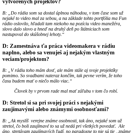
vytvorených projektov?
B: „Do rádia som sa dostal úplnou náhodou, v tom čase som už
nejaké to video mal za sebou, a na základe tohto portfólia ma Fun
rádio oslovilo, hľadali tam niekoho na pozíciu video manežéra,
slovo dalo slovo a hneď na druhý deň po štátniciach som
nastupoval do skúšobnej lehoty.“
D: Zamestnáva ťa práca videomakera v rádiu
naplno, alebo sa venuješ aj nejakým vlastným
veciam/projektom?
B: „V rádiu toho mám dosť, ale mám stále aj svoje projektíky
pomimo. So svadbami nateraz končím, tak pevne verím, že toho
času budem mať o niečo málo viac.“
Človek by v prvom rade mal mať záľubu v tom čo robí.
D: Stretol si sa pri svojej práci s nejakými
zaujímavými alebo známymi osobnosťami?
B: „Ak myslíš verejne známe osobnosti, tak áno, nejaké som už
stretol, čo boli zaujímavé to sa už nedá pri všetkých povedať. Ale
áno, stretávam zaujímavých ľudí, no paradoxne to nie sú tie „známe