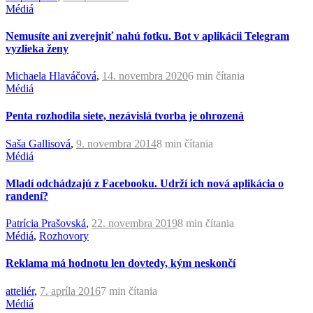
Médiá
Nemusíte ani zverejniť nahú fotku. Bot v aplikácii Telegram
vyzlieka ženy
Michaela Hlaváčová
,
14. novembra 2020
6 min
čítania
Médiá
Penta rozhodila siete, nezávislá tvorba je ohrozená
Saša Gallisová
,
9. novembra 2014
8 min
čítania
Médiá
Mladí odchádzajú z Facebooku. Udrží ich nová aplikácia o
randení?
Patrícia Prašovská
,
22. novembra 2019
8 min
čítania
Médiá
,
Rozhovory
Reklama má hodnotu len dovtedy, kým neskončí
atteliér
,
7. apríla 2016
7 min
čítania
Médiá