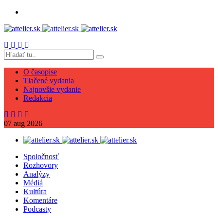
O časopise
Tlačené vydania
Najnovšie vydanie
Redakcia
07
aug
2026
Spoločnosť
Rozhovory
Analýzy
Médiá
Kultúra
Komentáre
Podcasty