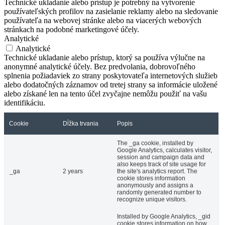
Technické ukladanie alebo prístup je potrebný na vytvorenie
používateľských profilov na zasielanie reklamy alebo na sledovanie
používateľa na webovej stránke alebo na viacerých webových
stránkach na podobné marketingové účely.
Analytické
Analytické
Technické ukladanie alebo prístup, ktorý sa používa výlučne na
anonymné analytické účely. Bez predvolania, dobrovoľného
splnenia požiadaviek zo strany poskytovateľa internetových služieb
alebo dodatočných záznamov od tretej strany sa informácie uložené
alebo získané len na tento účel zvyčajne nemôžu použiť na vašu
identifikáciu.
Cookie
Dĺžka trvania
Popis
The _ga cookie, installed by
Google Analytics, calculates visitor,
session and campaign data and
also keeps track of site usage for
_ga
2 years
the site's analytics report. The
cookie stores information
anonymously and assigns a
randomly generated number to
recognize unique visitors.
Installed by Google Analytics, _gid
cookie stores information on how