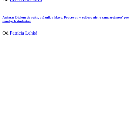
Anketa: Diplom do ruky, otáznik v hlave. Pracovať v odbore nie je samozrejmosť pre
mnohých študentov
Od
Patrícia Lehká