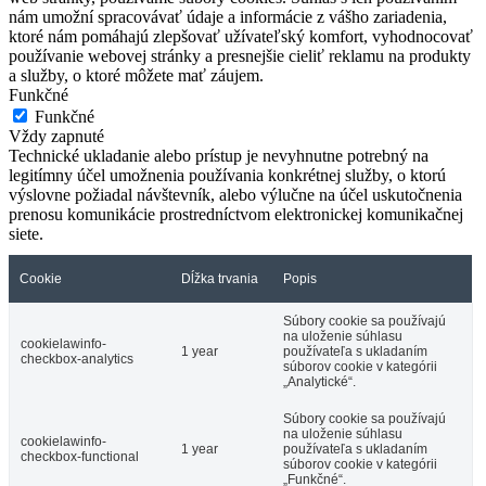
nám umožní spracovávať údaje a informácie z vášho zariadenia,
ktoré nám pomáhajú zlepšovať užívateľský komfort, vyhodnocovať
používanie webovej stránky a presnejšie cieliť reklamu na produkty
a služby, o ktoré môžete mať záujem.
Funkčné
Funkčné
Vždy zapnuté
Technické ukladanie alebo prístup je nevyhnutne potrebný na
legitímny účel umožnenia používania konkrétnej služby, o ktorú
výslovne požiadal návštevník, alebo výlučne na účel uskutočnenia
prenosu komunikácie prostredníctvom elektronickej komunikačnej
siete.
Cookie
Dĺžka trvania
Popis
Súbory cookie sa používajú
na uloženie súhlasu
cookielawinfo-
1 year
používateľa s ukladaním
checkbox-analytics
súborov cookie v kategórii
„Analytické“.
Súbory cookie sa používajú
na uloženie súhlasu
cookielawinfo-
1 year
používateľa s ukladaním
checkbox-functional
súborov cookie v kategórii
„Funkčné“.