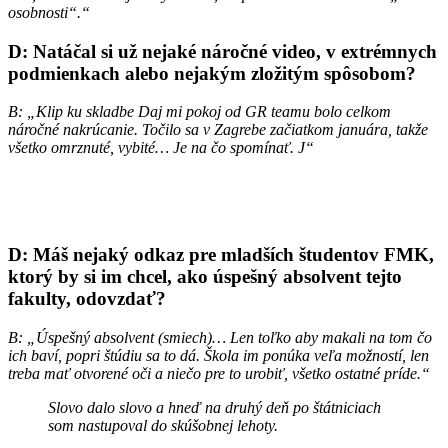
osobnosti“.“
D: Natáčal si už nejaké náročné video, v extrémnych
podmienkach alebo nejakým zložitým spôsobom?
B: „Klip ku skladbe Daj mi pokoj od GR teamu bolo celkom
náročné nakrúcanie. Točilo sa v Zagrebe začiatkom januára, takže
všetko omrznuté, vybité… Je na čo spomínať.
J“
D: Máš nejaký odkaz pre mladších študentov FMK,
ktorý by si im chcel, ako úspešný absolvent tejto
fakulty, odovzdať?
B: „Úspešný absolvent (smiech)… Len toľko aby makali na tom čo
ich baví, popri štúdiu sa to dá. Škola im ponúka veľa možností, len
treba mať otvorené oči a niečo pre to urobiť, všetko ostatné príde.“
Slovo dalo slovo a hneď na druhý deň po štátniciach
som nastupoval do skúšobnej lehoty.