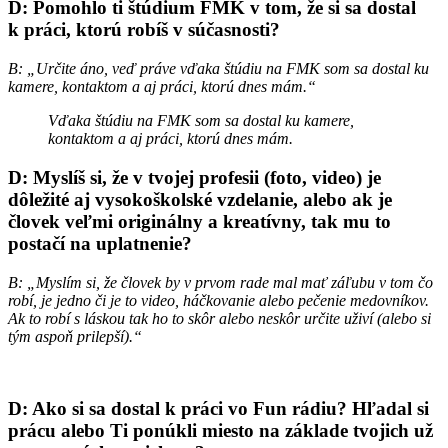
D: Pomohlo ti štúdium FMK v tom, že si sa dostal
k práci, ktorú robíš v súčasnosti?
B:
„Určite áno, veď práve vďaka štúdiu na FMK som sa dostal ku
kamere, kontaktom a aj práci, ktorú dnes mám.“
Vďaka štúdiu na FMK som sa dostal ku kamere,
kontaktom a aj práci, ktorú dnes mám.
D: Myslíš si, že v tvojej profesii (foto, video) je
dôležité aj vysokoškolské vzdelanie, alebo ak je
človek veľmi originálny a kreatívny, tak mu to
postačí na uplatnenie?
B:
„Myslím si, že človek by v prvom rade mal mať záľubu v tom čo
robí, je jedno či je to video, háčkovanie alebo pečenie medovníkov.
Ak to robí s láskou tak ho to skôr alebo neskôr určite uživí (alebo si
tým aspoň prilepší).“
D: Ako si sa dostal k práci vo Fun rádiu? Hľadal si
prácu alebo Ti ponúkli miesto na základe tvojich už